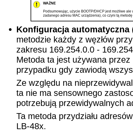
WAŻNE
Podsumowując, użycie BOOTP/DHCP jest możliwe ale wym
zadanego adresu MAC urządzenia), co czyni tą metodę 
Konfiguracja automatyczna (
metodzie każdy z węzłów przyd
zakresu 169.254.0.0 - 169.25
Metoda ta jest używana przez
przypadku gdy zawiodą wszystk
Ze względu na nieprzewidywal
ta nie ma sensownego zastoso
potrzebują przewidywalnych a
Ta metoda przydziału adresów
LB-48x
.