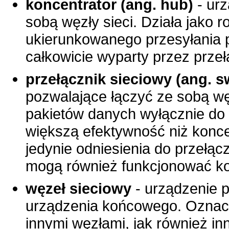
koncentrator (ang. hub)
- urz
sobą węzły sieci. Działa jako 
ukierunkowanego przesyłania p
całkowicie wyparty przez przeł
przełącznik sieciowy (ang. s
pozwalające łączyć ze sobą wę
pakietów danych wyłącznie do
większą efektywność niż konce
jedynie odniesienia do przełąc
mogą również funkcjonować ko
węzeł sieciowy
- urządzenie p
urządzenia końcowego. Oznacz
innymi węzłami, jak również i