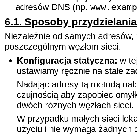
adresów DNS (np.
www.examp
6.1. Sposoby przydzielani
Niezależnie od samych adresów, r
poszczególnym węzłom sieci.
Konfiguracja statyczna:
w te
ustawiamy ręcznie na stałe za
Nadając adresy tą metodą na
czujnością aby zapobiec omy
dwóch różnych węzłach sieci.
W przypadku małych sieci loka
użyciu i nie wymaga żadnych