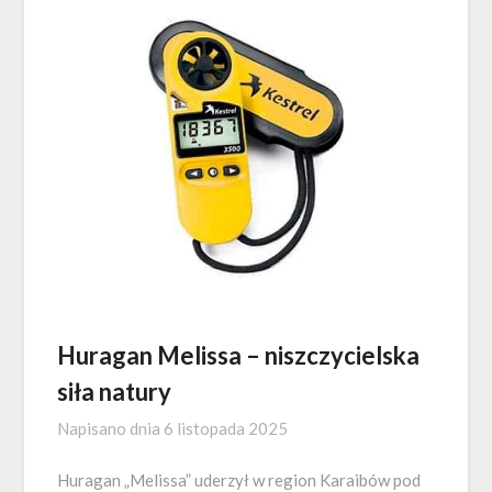
Huragan Melissa – niszczycielska
siła natury
Napisano dnia
6 listopada 2025
Huragan „Melissa” uderzył w region Karaibów pod