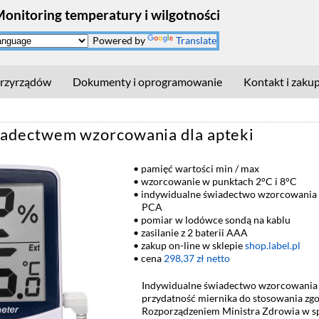
Monitoring temperatury i wilgotności
Powered by
Translate
rzyrządów
Dokumenty i oprogramowanie
Kontakt i zaku
adectwem wzorcowania dla apteki
pamięć wartości min / max
wzorcowanie w punktach 2°C i 8°C
indywidualne świadectwo wzorcowania z
PCA
pomiar w lodówce sondą na kablu
zasilanie z 2 baterii AAA
zakup on-line w sklepie
shop.label.pl
cena
298,37 zł netto
Indywidualne świadectwo wzorcowania
przydatność miernika do stosowania zgo
Rozporządzeniem Ministra Zdrowia w s