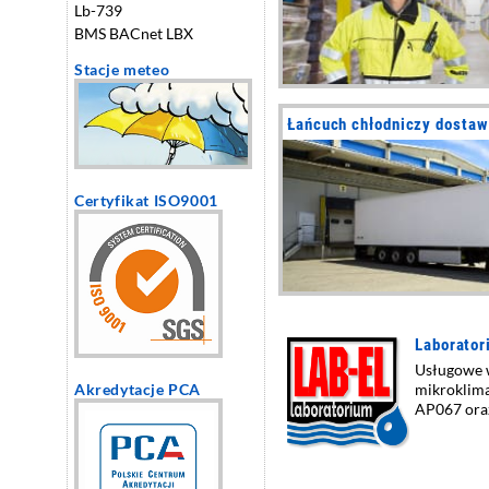
Lb-739
BMS BACnet LBX
Stacje meteo
Łańcuch chłodniczy dostaw
Certyfikat ISO9001
Laborator
Usługowe 
Akredytacje PCA
mikroklima
AP067 ora