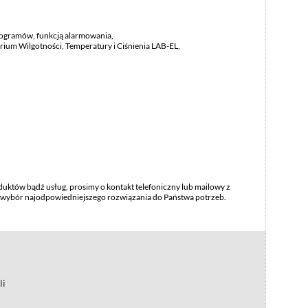
togramów, funkcją alarmowania,
um Wilgotności, Temperatury i Ciśnienia LAB-EL,
duktów bądź usług, prosimy o kontakt telefoniczny lub mailowy z
na wybór najodpowiedniejszego rozwiązania do Państwa potrzeb.
li