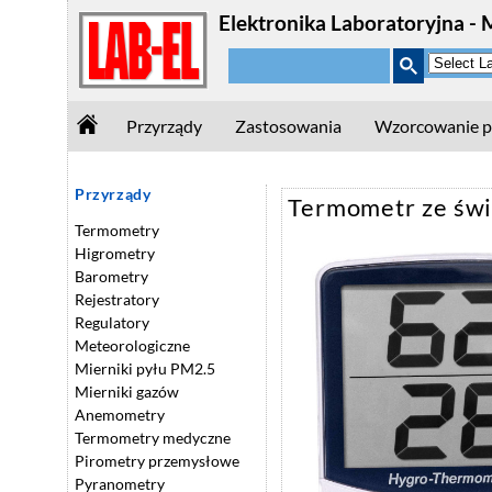
Elektronika Laboratoryjna - 
Przyrządy
Zastosowania
Wzorcowanie p
Przyrządy
Termometr ze świ
Termometry
Higrometry
Barometry
Rejestratory
Regulatory
Meteorologiczne
Mierniki pyłu PM2.5
Mierniki gazów
Anemometry
Termometry medyczne
Pirometry przemysłowe
Pyranometry