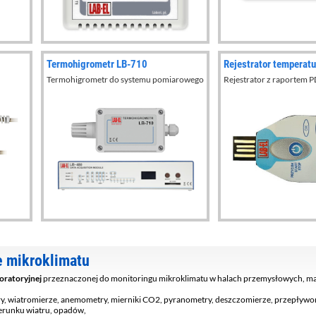
Termohigrometr LB-710
Rejestrator temperat
Termohigrometr do systemu pomiarowego
Rejestrator z raportem 
e mikroklimatu
boratoryjnej
przeznaczonej do monitoringu mikroklimatu w halach przemysłowych, mag
ry, wiatromierze, anemometry, mierniki CO2, pyranometry, deszczomierze, przepływo
kierunku wiatru, opadów,