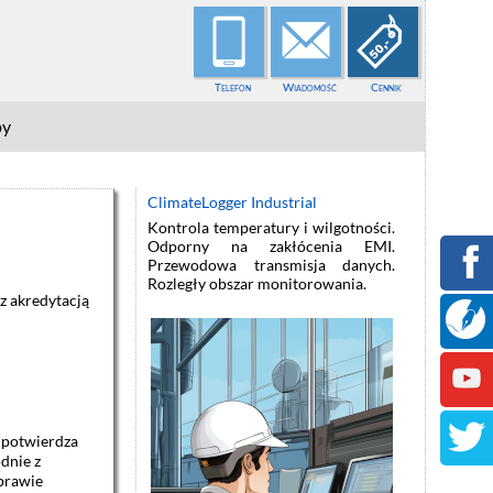
Telefon
Wiadomość
Cennik
py
ClimateLogger Dataroom
Kontrola temperatury i wilgotności.
Wykrywanie zalania. Termometr
ethernetowy SNMP, e-mail, www.
 akredytacją
 potwierdza
dnie z
prawie