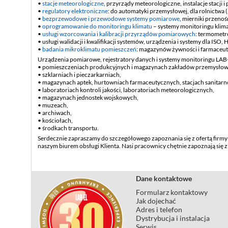
stacje meteorologiczne
, przyrządy meteorologiczne, instalacje stacj
regulatory elektroniczne
: do automatyki przemysłowej, dla rolnictwa (
bezprzewodowe i przewodowe systemy pomiarowe
, mierniki przenoś
oprogramowanie do monitoringu klimatu
– systemy monitoringu klim
usługi wzorcowania i kalibracji przyrządów pomiarowych
: termometr
usługi walidacji i kwalifikacji systemów, urządzenia i systemy dla ISO
badania mikroklimatu pomieszczeń
: magazynów żywności i farmaceut
Urządzenia pomiarowe, rejestratory danych i systemy monitoringu LAB
pomieszczeniach produkcyjnych i magazynach zakładów przemysłowy
szklarniach i pieczarkarniach,
magazynach aptek, hurtowniach farmaceutycznych, stacjach sanitarn
laboratoriach kontroli jakości, laboratoriach meteorologicznych,
magazynach jednostek wojskowych,
muzeach,
archiwach,
kościołach,
środkach transportu.
Serdecznie zapraszamy do szczegółowego zapoznania się z ofertą firmy 
naszym biurem obsługi Klienta. Nasi pracownicy chętnie zapoznają się
Dane kontaktowe
Formularz kontaktowy
Jak dojechać
Adres i telefon
Dystrybucja i instalacja
Serwis