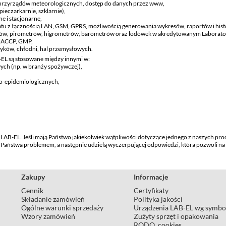
i i przyrządów meteorologicznych, dostęp do danych przez www,
pieczarkarnie, szklarnie),
ne i stacjonarne,
atu z łącznością LAN, GSM, GPRS, możliwością generowania wykresów, raportów i his
ów, pirometrów, higrometrów, barometrów oraz lodówek w akredytowanym Laboratori
, HACCP, GMP,
yków, chłodni, hal przemysłowych.
-EL są stosowane między innymi w:
ch (np. w branży spożywczej),
o-epidemiologicznych,
LAB-EL. Jeśli mają Państwo jakiekolwiek wątpliwości dotyczące jednego z naszych pro
 z Państwa problemem, a następnie udzielą wyczerpującej odpowiedzi, która pozwoli 
Zakupy
Informacje
Cennik
Certyfikaty
Składanie zamówień
Polityka jakości
Ogólne warunki sprzedaży
Urządzenia LAB-EL wg symbo
Wzory zamówień
Zużyty sprzęt i opakowania
RODO, cookies