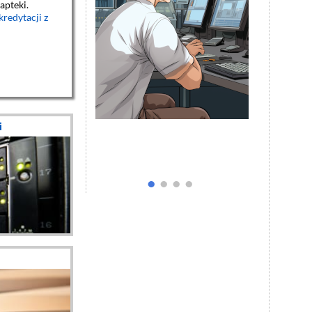
pteki.
kredytacji z
i
•
•
•
•