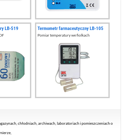
ury LB-519
Termometr farmaceutyczny LB-105
PDF
Pomiar temperatury we fiolkach
azynach, chłodniach, archiwach, laboratoriach i pomieszczeniach o
mierze,