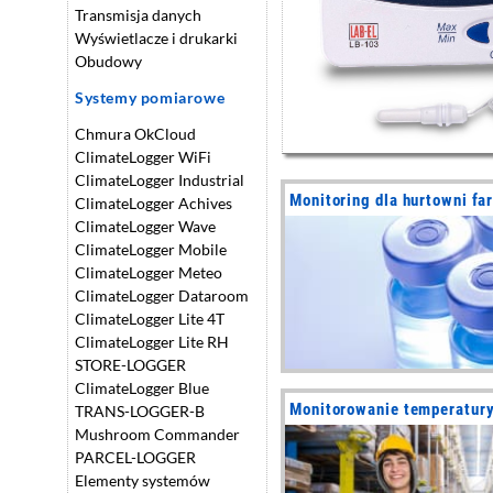
Transmisja danych
Wyświetlacze i drukarki
Obudowy
Systemy pomiarowe
Chmura OkCloud
ClimateLogger WiFi
ClimateLogger Industrial
Monitoring dla hurtowni f
ClimateLogger Achives
ClimateLogger Wave
ClimateLogger Mobile
ClimateLogger Meteo
ClimateLogger Dataroom
ClimateLogger Lite 4T
ClimateLogger Lite RH
STORE-LOGGER
ClimateLogger Blue
Monitorowanie temperatury
TRANS-LOGGER-B
Mushroom Commander
PARCEL-LOGGER
Elementy systemów