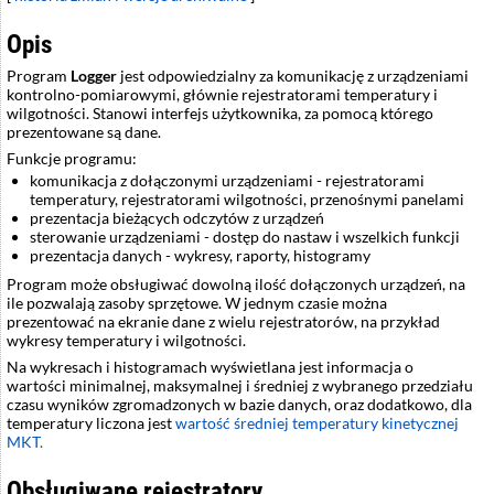
Opis
Program
Logger
jest odpowiedzialny za komunikację z urządzeniami
kontrolno-pomiarowymi, głównie rejestratorami temperatury i
wilgotności. Stanowi interfejs użytkownika, za pomocą którego
prezentowane są dane.
Funkcje programu:
komunikacja z dołączonymi urządzeniami - rejestratorami
temperatury, rejestratorami wilgotności, przenośnymi panelami
prezentacja bieżących odczytów z urządzeń
sterowanie urządzeniami - dostęp do nastaw i wszelkich funkcji
prezentacja danych - wykresy, raporty, histogramy
Program może obsługiwać dowolną ilość dołączonych urządzeń, na
ile pozwalają zasoby sprzętowe. W jednym czasie można
prezentować na ekranie dane z wielu rejestratorów, na przykład
wykresy temperatury i wilgotności.
Na wykresach i histogramach wyświetlana jest informacja o
wartości minimalnej, maksymalnej i średniej z wybranego przedziału
czasu wyników zgromadzonych w bazie danych, oraz dodatkowo, dla
temperatury liczona jest
wartość średniej temperatury kinetycznej
MKT.
Obsługiwane rejestratory