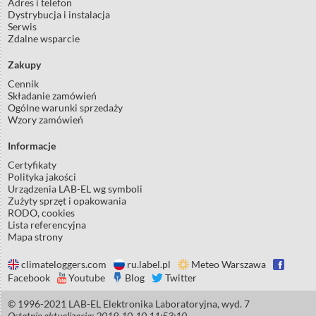
Adres i telefon
Dystrybucja i instalacja
Serwis
Zdalne wsparcie
Zakupy
Cennik
Składanie zamówień
Ogólne warunki sprzedaży
Wzory zamówień
Informacje
Certyfikaty
Polityka jakości
Urządzenia LAB-EL wg symboli
Zużyty sprzęt i opakowania
RODO, cookies
Lista referencyjna
Mapa strony
climateloggers.com
ru.label.pl
Meteo Warszawa
Facebook
Youtube
Blog
Twitter
© 1996-2021 LAB-EL Elektronika Laboratoryjna, wyd. 7
Ostatnie aktualizacja: 2019-10-10 11:53:10