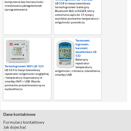
komputerze bez konieczności
LB-518 to bezprzewodowy
instalowania jakiegokolwiek
termohigrometr bateryjny
oprogramowania
Bluetooth BLE-LOGGER, który
umożliwia zapis do 15 tysięcy
wyników pomiarów temperatury i
wilgotności powietrza.
Termometr,
higrometr,
barometr,
światłomierz LB-
532
Bateryjny
rejestrator
Termohigrometr WiFi LB-523
temperatury,
LB-523 to bezprzewodowy
wilgotności, ciśnienia, oświetlenia,
rejestrator wilgotności względnej
interfejs USB
i temperatury wyposażony w
interfejs WiFi i USB. Wyniki
pomiarów prezentowane są na
wyświetlaczu.
Dane kontaktowe
Formularz kontaktowy
Jak dojechać