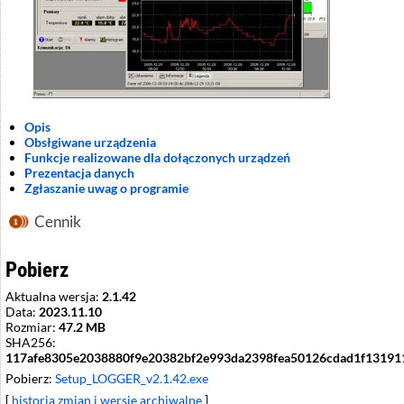
Opis
Obsłgiwane urządzenia
Funkcje realizowane dla dołączonych urządzeń
Prezentacja danych
Zgłaszanie uwag o programie
Cennik
Pobierz
Aktualna wersja:
2.1.42
Data:
2023.11.10
Rozmiar:
47.2 MB
SHA256:
117afe8305e2038880f9e20382bf2e993da2398fea50126cdad1f13191
Pobierz:
Setup_LOGGER_v2.1.42.exe
[
historia zmian i wersje archiwalne
]