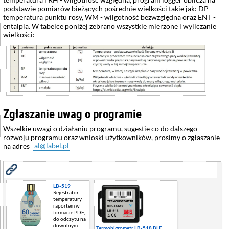
podstawie pomiarów bieżących pośrednie wielkości takie jak: DP -
temperatura punktu rosy, WM - wilgotność bezwzględna oraz ENT -
entalpia. W tabelce poniżej zebrano wszystkie mierzone i wyliczanie
wielkości:
Zgłaszanie uwag o programie
Wszelkie uwagi o działaniu programu, sugestie co do dalszego
rozwoju programu oraz wnioski użytkowników, prosimy o zgłaszanie
na adres
Zobacz również
LB-519
Rejestrator
temperatury
raportem w
formacie PDF,
do odczytu na
dowolnym
Termohigrometr LB-518 BLE