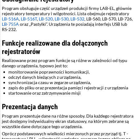
Program obsługuje część urządzeń produkcji firmy LAB-EL, głównie
rejestratory temperatury i wilgotności. Lista obejmuje rejestratory
LB-516A
,
LB-516T
,
LB-520
,
LB-530
,
LB-532
, LB-560, LB-570, LB-726,
LB-755A
oraz
Pastylki
. Urządzenia te posiadają interfejs USB lub
RS-232.
Funkcje realizowane dla dołączonych
rejestratorów
Realizowane przez program funkcje są różne w zależności od typu
danego urządzenia, typowo jest to:
monitorowanie poprawności komunikacji,
odczyt danych bieżących z urządzenia,
synchronizacja czasu w zegarze urządzenia,
zapis do pliku oraz prezentacja pamięci rejestracji z urządzenia
startowanie oraz zatrzymywanie misji
Prezentacja danych
Program prezentuje dane na różne sposoby. Dla każdego rejestratora
jest dostępny indywidualny ekran statusowy, na którym zebrane są
wszystkie dane dotyczące tego urządzenia.
Oprócz podstawowych wielkości mierzonych przez przyrząd tj. T -
temperatura i RH - wilgotność względna, program logger oblicza na