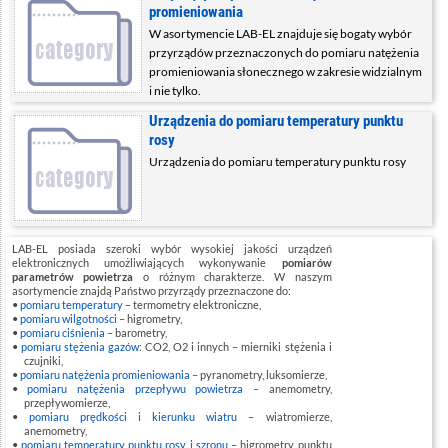
promieniowania
W asortymencie LAB-EL znajduje się bogaty wybór
przyrządów przeznaczonych do pomiaru natężenia
promieniowania słonecznego w zakresie widzialnym
i nie tylko.
Urządzenia do pomiaru temperatury punktu
rosy
Urządzenia do pomiaru temperatury punktu rosy
LAB-EL posiada szeroki wybór wysokiej jakości urządzeń
elektronicznych umożliwiających wykonywanie
pomiarów
parametrów powietrza
o różnym charakterze. W naszym
asortymencie znajdą Państwo przyrządy przeznaczone do:
pomiaru temperatury
– termometry elektroniczne,
pomiaru wilgotności
– higrometry,
pomiaru ciśnienia
– barometry,
pomiaru stężenia gazów
: CO2, O2 i innych – mierniki stężenia i
czujniki,
pomiaru natężenia promieniowania
– pyranometry, luksomierze,
pomiaru natężenia przepływu powietrza
– anemometry,
przepływomierze,
pomiaru prędkości i kierunku wiatru
– wiatromierze,
anemometry,
pomiaru temperatury punktu rosy i szronu
– higrometry punktu