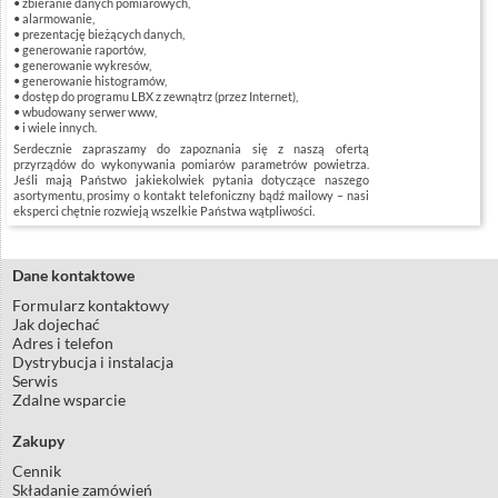
zbieranie danych pomiarowych,
alarmowanie,
prezentację bieżących danych,
generowanie raportów,
generowanie wykresów,
generowanie histogramów,
dostęp do programu LBX z zewnątrz (przez Internet),
wbudowany serwer www,
i wiele innych.
Serdecznie zapraszamy do zapoznania się z naszą ofertą
przyrządów do wykonywania pomiarów parametrów powietrza.
Jeśli mają Państwo jakiekolwiek pytania dotyczące naszego
asortymentu, prosimy o kontakt telefoniczny bądź mailowy – nasi
eksperci chętnie rozwieją wszelkie Państwa wątpliwości.
Dane kontaktowe
Formularz kontaktowy
Jak dojechać
Adres i telefon
Dystrybucja i instalacja
Serwis
Zdalne wsparcie
Zakupy
Cennik
Składanie zamówień