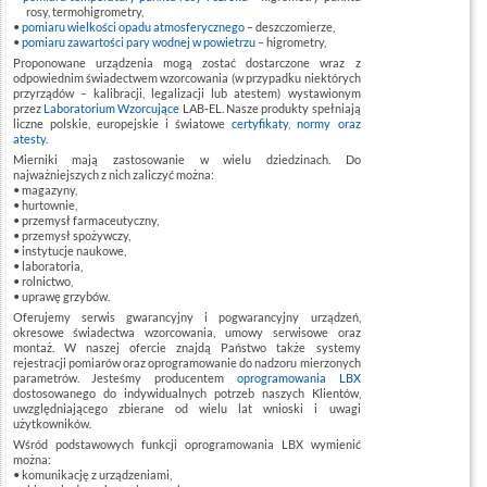
rosy, termohigrometry,
pomiaru wielkości opadu atmosferycznego
– deszczomierze,
pomiaru zawartości pary wodnej w powietrzu
– higrometry,
Proponowane urządzenia mogą zostać dostarczone wraz z
odpowiednim świadectwem wzorcowania (w przypadku niektórych
przyrządów – kalibracji, legalizacji lub atestem) wystawionym
przez
Laboratorium Wzorcujące
LAB-EL. Nasze produkty spełniają
liczne polskie, europejskie i światowe
certyfikaty, normy oraz
atesty
.
Mierniki mają zastosowanie w wielu dziedzinach. Do
najważniejszych z nich zaliczyć można:
magazyny,
hurtownie,
przemysł farmaceutyczny,
przemysł spożywczy,
instytucje naukowe,
laboratoria,
rolnictwo,
uprawę grzybów.
Oferujemy serwis gwarancyjny i pogwarancyjny urządzeń,
okresowe świadectwa wzorcowania, umowy serwisowe oraz
montaż. W naszej ofercie znajdą Państwo także systemy
rejestracji pomiarów oraz oprogramowanie do nadzoru mierzonych
parametrów. Jesteśmy producentem
oprogramowania LBX
dostosowanego do indywidualnych potrzeb naszych Klientów,
uwzględniającego zbierane od wielu lat wnioski i uwagi
użytkowników.
Wśród podstawowych funkcji oprogramowania LBX wymienić
można:
komunikację z urządzeniami,