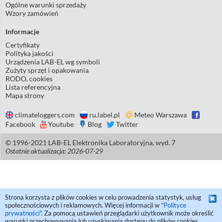
Ogólne warunki sprzedaży
Wzory zamówień
Informacje
Certyfikaty
Polityka jakości
Urządzenia LAB-EL wg symboli
Zużyty sprzęt i opakowania
RODO, cookies
Lista referencyjna
Mapa strony
climateloggers.com
ru.label.pl
Meteo Warszawa
Facebook
Youtube
Blog
Twitter
© 1996-2021 LAB-EL Elektronika Laboratoryjna, wyd. 7
Ostatnie aktualizacja: 2026-07-29
Strona korzysta z plików cookies w celu prowadzenia statystyk, usług
społecznościowych i reklamowych. Więcej informacji w
"Polityce
prywatności"
. Za pomocą ustawień przeglądarki użytkownik może określić
warunki przechowywania lub uzyskiwania dostępu do plików cookies.