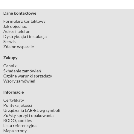
Dane kontaktowe
Formularz kontaktowy
Jak dojechać
Adres i telefon
Dystrybucja i instalacja
Serwis
Zdalne wsparcie
Zakupy
Cennik
Składanie zamówień
Ogólne warunki sprzedaży
Wzory zamówień
Informacje
Certyfikaty
Polityka jakości
Urządzenia LAB-EL wg symboli
Zużyty sprzęt i opakowania
RODO, cookies
Lista referencyjna
Mapa strony