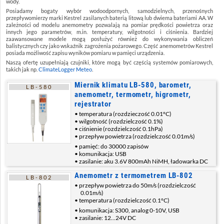
wody.
Posiadamy bogaty wybór wodoodpornych, samodzielnych, przenośnych
przepływomierzy marki Kestrel zasilanych baterią litową lub dwiema bateriami AA. W
zależności od modelu anemometry pozwalają na pomiar prędkości powietrza oraz
innych jego parametrów, m.in. temperatury, wilgotności i ciśnienia. Bardziej
zaawansowane modele mogą posłużyć również do wykonywania obliczeń
balistycznych czy jako wskaźnik zagrożenia pożarowego. Część anemometrów Kestrel
posiada możliwość zapisu wyników pomiaru w pamięci urządzenia.
Naszą ofertę uzupełniają czujniki, które mogą być częścią systemów pomiarowych,
takich jak np.
ClimateLogger Meteo
.
Miernik klimatu LB-580, barometr,
LB-580
anemometr, termometr, higrometr,
rejestrator
temperatura (rozdzieczość 0.01°C)
wilgotność (rozdzielczość 0.1%)
ciśnienie (rozdzielczość 0.1hPa)
przepływ powietrza (rozdzielczość 0.01m/s)
pamięć: do 30000 zapisów
komunikacja: USB
zasilanie: aku 3.6V 800mAh NiMH, ładowarka DC
Anemometr z termometrem LB-802
LB-802
przepływ powietrza do 50m/s (rozdzielczość
0.01m/s)
temperatura (rozdzielczość 0.1°C)
komunikacja: S300, analog 0-10V, USB
zasilanie: 12...24V DC