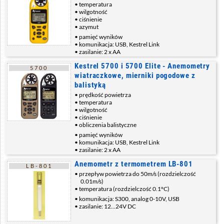
temperatura
wilgotność
ciśnienie
azymut
pamięć wyników
komunikacja: USB, Kestrel Link
zasilanie: 2 x AA
Kestrel 5700 i 5700 Elite - Anemometry
5700
wiatraczkowe, mierniki pogodowe z
balistyką
prędkość powietrza
temperatura
wilgotność
ciśnienie
obliczenia balistyczne
pamięć wyników
komunikacja: USB, Kestrel Link
zasilanie: 2 x AA
Anemometr z termometrem LB-801
LB-801
przepływ powietrza do 50m/s (rozdzielczość
0.01m/s)
temperatura (rozdzielczość 0.1°C)
komunikacja: S300, analog 0-10V, USB
zasilanie: 12...24V DC