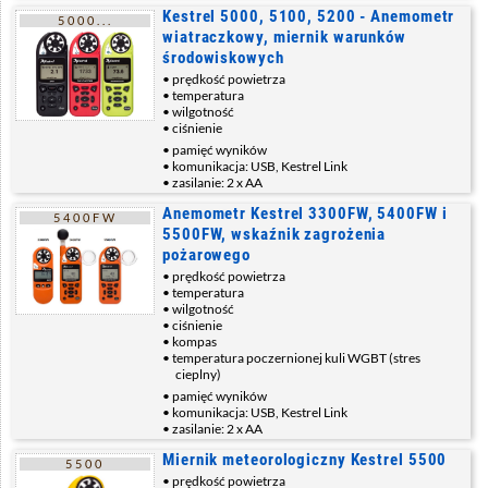
Kestrel 5000, 5100, 5200 - Anemometr
5000...
wiatraczkowy, miernik warunków
środowiskowych
prędkość powietrza
temperatura
wilgotność
ciśnienie
pamięć wyników
komunikacja: USB, Kestrel Link
zasilanie: 2 x AA
Anemometr Kestrel 3300FW, 5400FW i
5400FW
5500FW, wskaźnik zagrożenia
pożarowego
prędkość powietrza
temperatura
wilgotność
ciśnienie
kompas
temperatura poczernionej kuli WGBT (stres
cieplny)
pamięć wyników
komunikacja: USB, Kestrel Link
zasilanie: 2 x AA
Miernik meteorologiczny Kestrel 5500
5500
prędkość powietrza