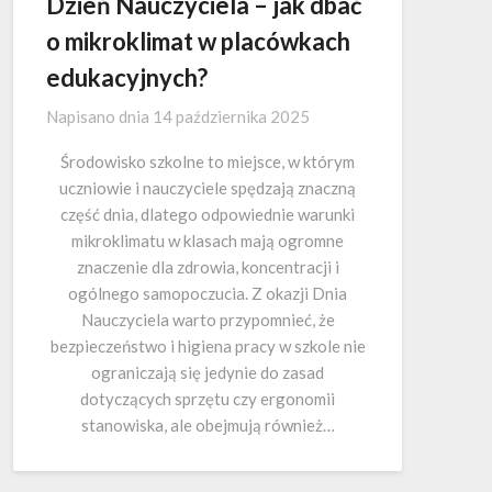
Dzień Nauczyciela – jak dbać
o mikroklimat w placówkach
edukacyjnych?
Napisano dnia
14 października 2025
Środowisko szkolne to miejsce, w którym
uczniowie i nauczyciele spędzają znaczną
część dnia, dlatego odpowiednie warunki
mikroklimatu w klasach mają ogromne
znaczenie dla zdrowia, koncentracji i
ogólnego samopoczucia. Z okazji Dnia
Nauczyciela warto przypomnieć, że
bezpieczeństwo i higiena pracy w szkole nie
ograniczają się jedynie do zasad
dotyczących sprzętu czy ergonomii
stanowiska, ale obejmują również…