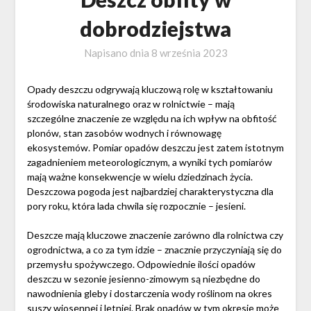
dobrodziejstwa
Napisano dnia
8 września 2023
Opady deszczu odgrywają kluczową rolę w kształtowaniu
środowiska naturalnego oraz w rolnictwie – mają
szczególne znaczenie ze względu na ich wpływ na obfitość
plonów, stan zasobów wodnych i równowagę
ekosystemów. Pomiar opadów deszczu jest zatem istotnym
zagadnieniem meteorologicznym, a wyniki tych pomiarów
mają ważne konsekwencje w wielu dziedzinach życia.
Deszczowa pogoda jest najbardziej charakterystyczna dla
pory roku, która lada chwila się rozpocznie – jesieni.
Deszcze mają kluczowe znaczenie zarówno dla rolnictwa czy
ogrodnictwa, a co za tym idzie – znacznie przyczyniają się do
przemysłu spożywczego. Odpowiednie ilości opadów
deszczu w sezonie jesienno-zimowym są niezbędne do
nawodnienia gleby i dostarczenia wody roślinom na okres
suszy wiosennej i letniej. Brak opadów w tym okresie może