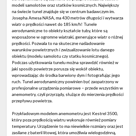
modeli samolotów oraz statków kosmicznych. Największy
na świecie tunel znajduje się w centrum badawczym im.
Josepha Amesa NASA, ma 430 metrów długości i wytwarza
wiatr o prędkości nawet do 185 km/h! Tunele
aerodynamiczne to obiekty kształcie tuby, które są
wyposażone w ogromne wiatraki, generujące wiatr o różnej
prędkości. Pozwala to na skuteczne naśladowanie
warunków powietrznych i zwizualizowanie lotu danego
obiektu (modelu samolotu czy statku kosmicznego).
Podczas użytkowania tunelu można sprawdzić również w
jaki sposób powietrze porusza się wokół obiektu,
wprowadzając do środka barwiony dym i fotografując jego
ruch. Tunel aerodynamiczny powinien być zaopatrzony w
profesjonalne urządzenia pomiarowe – przede wszystkim w
anemometry, czyli przyrządy, służące do mierzenia prędkości
przepływu powietrza.
Przykładowym modelem anemometru jest Kestrel 3500,
który poza prędkością wiatru wykonuje również pomiary
temperatury. Urządzenie to ma niewielkie rozmiary oraz jest
zasilane z baterii litowej, która umożliwia wielogodzinną,