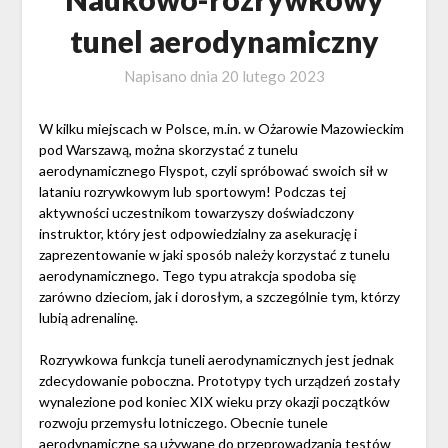
tunel aerodynamiczny
Napisano dnia
20 lutego 2023
W kilku miejscach w Polsce, m.in. w Ożarowie Mazowieckim
pod Warszawą, można skorzystać z tunelu
aerodynamicznego Flyspot, czyli spróbować swoich sił w
lataniu rozrywkowym lub sportowym! Podczas tej
aktywności uczestnikom towarzyszy doświadczony
instruktor, który jest odpowiedzialny za asekurację i
zaprezentowanie w jaki sposób należy korzystać z tunelu
aerodynamicznego. Tego typu atrakcja spodoba się
zarówno dzieciom, jak i dorosłym, a szczególnie tym, którzy
lubią adrenalinę.
Rozrywkowa funkcja tuneli aerodynamicznych jest jednak
zdecydowanie poboczna. Prototypy tych urządzeń zostały
wynalezione pod koniec XIX wieku przy okazji początków
rozwoju przemysłu lotniczego. Obecnie tunele
aerodynamiczne są używane do przeprowadzania testów