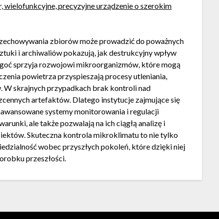
 wielofunkcyjne, precyzyjne urządzenie o szerokim
przechowywania zbiorów może prowadzić do poważnych
ztuki i archiwaliów pokazują, jak destrukcyjny wpływ
ilgoć sprzyja rozwojowi mikroorganizmów, które mogą
czenia powietrza przyspieszają procesy utleniania,
w. W skrajnych przypadkach brak kontroli nad
ennych artefaktów. Dlatego instytucje zajmujące się
aawansowane systemy monitorowania i regulacji
arunki, ale także pozwalają na ich ciągłą analizę i
ektów. Skuteczna kontrola mikroklimatu to nie tylko
edzialność wobec przyszłych pokoleń, które dzięki niej
orobku przeszłości.