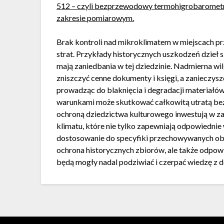
512 – czyli bezprzewodowy termohigrobarometr,
zakresie pomiarowym.
Brak kontroli nad mikroklimatem w miejscach 
strat. Przykłady historycznych uszkodzeń dzieł s
mają zaniedbania w tej dziedzinie. Nadmierna w
zniszczyć cenne dokumenty i księgi, a zanieczysz
prowadząc do blaknięcia i degradacji materiałó
warunkami może skutkować całkowitą utratą bezc
ochroną dziedzictwa kulturowego inwestują w z
klimatu, które nie tylko zapewniają odpowiednie w
dostosowanie do specyfiki przechowywanych obi
ochrona historycznych zbiorów, ale także odpowi
będą mogły nadal podziwiać i czerpać wiedzę z d