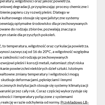
peratury, wilgotności oraz jakość powietrza.
niowej degradacji, przyspieszając procesy chemiczne i
abienie papieru czy rozwój pleśni. Dlatego w
a kulturowego stosuje się specjalistyczne systemy
 zapewniają optymalne środowisko dla przechowywanych
owane do rodzaju zbiorów, pozwalają znacząco
szym stanie dla przyszłych pokoleń.
, to temperatura, wilgotność oraz cyrkulacja powietrza.
ynosi zazwyczaj od 16 do 20°C, a wilgotność względna
w zależności od rodzaju przechowywanych
wojowi pleśni i korozji metali, natomiast zbyt niska
kanie powierzchni niektórych dzieł sztuki. Istotnym
wałtowne zmiany temperatury i wilgotności mogą
 skutkuje deformacjami, pęknięciami i innymi
zesnych instytucjach stosuje się systemy klimatyzacji
warunki przez cały rok. Coraz częściej wykorzystuje się
lgotności i temperatury połączone z systemami
reakcję w razie odchylenia od normy.
Przykładowo LB-