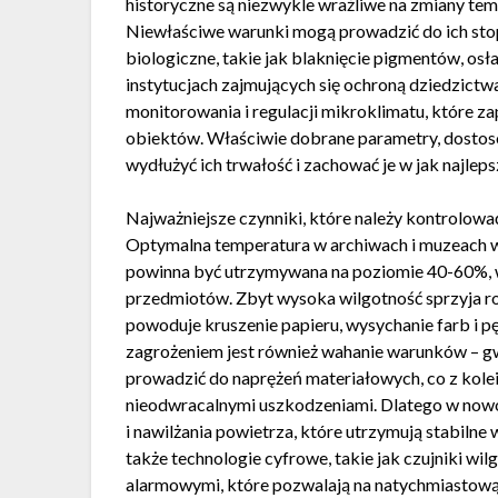
historyczne są niezwykle wrażliwe na zmiany tem
Niewłaściwe warunki mogą prowadzić do ich stop
biologiczne, takie jak blaknięcie pigmentów, osł
instytucjach zajmujących się ochroną dziedzictw
monitorowania i regulacji mikroklimatu, które
obiektów. Właściwie dobrane parametry, dostos
wydłużyć ich trwałość i zachować je w jak najlep
Najważniejsze czynniki, które należy kontrolować
Optymalna temperatura w archiwach i muzeach w
powinna być utrzymywana na poziomie 40-60%, 
przedmiotów. Zbyt wysoka wilgotność sprzyja roz
powoduje kruszenie papieru, wysychanie farb i pę
zagrożeniem jest również wahanie warunków – g
prowadzić do naprężeń materiałowych, co z kolei
nieodwracalnymi uszkodzeniami. Dlatego w nowoc
i nawilżania powietrza, które utrzymują stabilne 
także technologie cyfrowe, takie jak czujniki wi
alarmowymi, które pozwalają na natychmiastową 