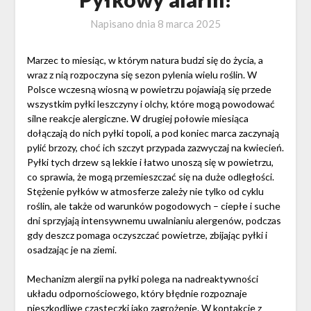
Napisano dnia
8 marca 2025
Marzec to miesiąc, w którym natura budzi się do życia, a
wraz z nią rozpoczyna się sezon pylenia wielu roślin. W
Polsce wczesną wiosną w powietrzu pojawiają się przede
wszystkim pyłki leszczyny i olchy, które mogą powodować
silne reakcje alergiczne. W drugiej połowie miesiąca
dołączają do nich pyłki topoli, a pod koniec marca zaczynają
pylić brzozy, choć ich szczyt przypada zazwyczaj na kwiecień.
Pyłki tych drzew są lekkie i łatwo unoszą się w powietrzu,
co sprawia, że mogą przemieszczać się na duże odległości.
Stężenie pyłków w atmosferze zależy nie tylko od cyklu
roślin, ale także od warunków pogodowych – ciepłe i suche
dni sprzyjają intensywnemu uwalnianiu alergenów, podczas
gdy deszcz pomaga oczyszczać powietrze, zbijając pyłki i
osadzając je na ziemi.
Mechanizm alergii na pyłki polega na nadreaktywności
układu odpornościowego, który błędnie rozpoznaje
nieszkodliwe cząsteczki jako zagrożenie. W kontakcie z