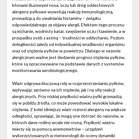
błonami śluzowymi nosa, oczu lub dróg oddechowych
alergeny pyłkowe wywołują reakcję immunologiczną,
prowadzącą do uwalniania histaminy – związku
odpowiedzialnego za objawy alergii. Efektem tego procesu
są kichanie, wodnisty katar, swędzenie oczu i łzawienie, a w
przypadku osób z astmą – trudności w oddychaniu. Poziom
dolegliwości zależy od indywidualnej wrażliwości organizmu
oraz od stężenia pyłków w powietrzu. Dlatego w sezonie
alergicznym ważne jest śledzenie prognoz stężenia pyłków,
które są opracowywane na podstawie danych z systemów
monitorowania aerobiologicznego.
Wiatr odgrywa kluczową rolę w rozprzestrzenianiu pyłków,
wpływając zarówno na ich stężenie, jak i na siłę reakcji
alergicznych. Przy niskiej prędkości wiatru pyłki gromadzą
się w pobliżu źródła, co może powodować wysokie lokalne
stężenia. Z kolei silniejszy wiatr roznosi alergeny na większe
odległości, sprawiając, że mogą one dotrzeć do rejonów, w
których dane rośliny wcale nie rosną. Prędkość wiatru
mierzy się za pomocą anemometrów – urządzeń
wykorzystywanych w meteorologii do oceny dynamiki