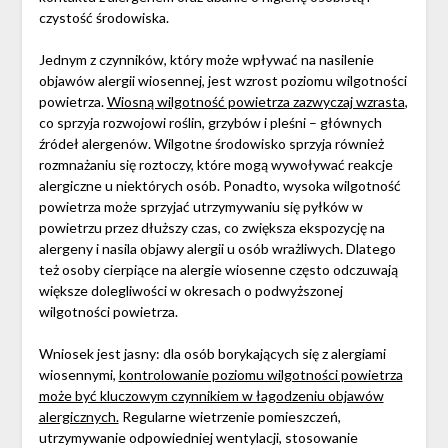
czystość środowiska.
Jednym z czynników, który może wpływać na nasilenie
objawów alergii wiosennej, jest wzrost poziomu wilgotności
powietrza.
Wiosną wilgotność powietrza zazwyczaj wzrasta
,
co sprzyja rozwojowi roślin, grzybów i pleśni – głównych
źródeł alergenów. Wilgotne środowisko sprzyja również
rozmnażaniu się roztoczy, które mogą wywoływać reakcje
alergiczne u niektórych osób. Ponadto, wysoka wilgotność
powietrza może sprzyjać utrzymywaniu się pyłków w
powietrzu przez dłuższy czas, co zwiększa ekspozycję na
alergeny i nasila objawy alergii u osób wrażliwych. Dlatego
też osoby cierpiące na alergie wiosenne często odczuwają
większe dolegliwości w okresach o podwyższonej
wilgotności powietrza.
Wniosek jest jasny: dla osób borykających się z alergiami
wiosennymi,
kontrolowanie poziomu wilgotności powietrza
może być kluczowym czynnikiem w łagodzeniu objawów
alergicznych.
Regularne wietrzenie pomieszczeń,
utrzymywanie odpowiedniej wentylacji, stosowanie