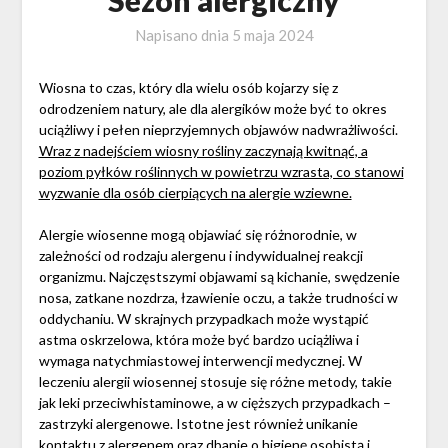
Napisano dnia
5 maja 2024
Wiosna to czas, który dla wielu osób kojarzy się z
odrodzeniem natury, ale dla alergików może być to okres
uciążliwy i pełen nieprzyjemnych objawów nadwrażliwości.
Wraz z nadejściem wiosny rośliny zaczynają kwitnąć, a
poziom pyłków roślinnych w powietrzu wzrasta, co stanowi
wyzwanie dla osób cierpiących na alergie wziewne.
Alergie wiosenne mogą objawiać się różnorodnie, w
zależności od rodzaju alergenu i indywidualnej reakcji
organizmu. Najczęstszymi objawami są kichanie, swędzenie
nosa, zatkane nozdrza, łzawienie oczu, a także trudności w
oddychaniu. W skrajnych przypadkach może wystąpić
astma oskrzelowa, która może być bardzo uciążliwa i
wymaga natychmiastowej interwencji medycznej. W
leczeniu alergii wiosennej stosuje się różne metody, takie
jak leki przeciwhistaminowe, a w cięższych przypadkach –
zastrzyki alergenowe. Istotne jest również unikanie
kontaktu z alergenem oraz dbanie o higienę osobistą i