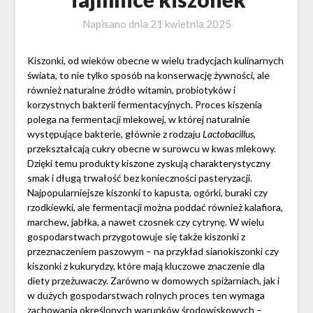
Napisano dnia
21 kwietnia 2025
Kiszonki, od wieków obecne w wielu tradycjach kulinarnych
świata, to nie tylko sposób na konserwację żywności, ale
również naturalne źródło witamin, probiotyków i
korzystnych bakterii fermentacyjnych. Proces kiszenia
polega na fermentacji mlekowej, w której naturalnie
występujące bakterie, głównie z rodzaju
Lactobacillus
,
przekształcają cukry obecne w surowcu w kwas mlekowy.
Dzięki temu produkty kiszone zyskują charakterystyczny
smak i długą trwałość bez konieczności pasteryzacji.
Najpopularniejsze kiszonki to kapusta, ogórki, buraki czy
rzodkiewki, ale fermentacji można poddać również kalafiora,
marchew, jabłka, a nawet czosnek czy cytrynę. W wielu
gospodarstwach przygotowuje się także kiszonki z
przeznaczeniem paszowym – na przykład sianokiszonki czy
kiszonki z kukurydzy, które mają kluczowe znaczenie dla
diety przeżuwaczy. Zarówno w domowych spiżarniach, jak i
w dużych gospodarstwach rolnych proces ten wymaga
zachowania określonych warunków środowiskowych –