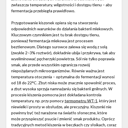
zwłaszcza temperatury, wilgotności i dostępu tlenu – aby
fermentacja przebiegła prawidłowo.
Przygotowanie kiszonek opiera się na stworzeniu
odpowiednich warunków do działania bakterii mlekowych.
Kluczowym czynnikiem jest tu brak
dostępu tlenu,
ponieważ fermentacja mlekowa jest procesem
beztlenowym. Dlatego surowce zalewa się wodą z solą
(zwykle 2–3% roztwór), dokładnie ubija i przykrywa, tak aby
wyeliminować pęcherzyki powietrza. Sól nie tylko poprawia
smak, ale przede wszystkim ogranicza rozwój
niepożądanych mikroorganizmów. Równie ważna jest
temperatura otoczenia – optymalna do fermentacji wynosi
od 18 do 22°C. Zbyt niska może znacznie spowolnić proces,
a zbyt wysoka sprzyja namnażaniu się bakterii gnilnych. W
procesie kiszenia pomocna jest dokładana kontrola
temperatury, np. przy pomocy
termometru WT-1
, który jest
niewielki i prosty w obsłudze, ale precyzyjny. Kiszonki nie
powinny być też narażone na światło słoneczne, które
może przyspieszyć psucie i zmienić smak produktu. Oprócz
tradycyjnych metod kiszenia w beczkach czy słoikach, coraz