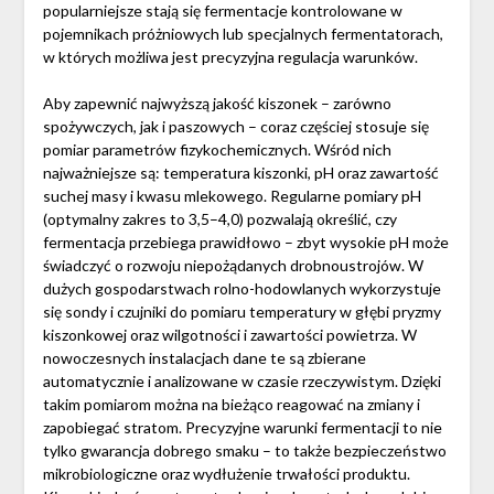
popularniejsze stają się fermentacje kontrolowane w
pojemnikach próżniowych lub specjalnych fermentatorach,
w których możliwa jest precyzyjna regulacja warunków.
Aby zapewnić najwyższą jakość kiszonek – zarówno
spożywczych, jak i paszowych – coraz częściej stosuje się
pomiar parametrów fizykochemicznych. Wśród nich
najważniejsze są: temperatura kiszonki, pH oraz zawartość
suchej masy i kwasu mlekowego. Regularne pomiary pH
(optymalny zakres to 3,5–4,0) pozwalają określić, czy
fermentacja przebiega prawidłowo – zbyt wysokie pH może
świadczyć o rozwoju niepożądanych drobnoustrojów. W
dużych gospodarstwach rolno-hodowlanych wykorzystuje
się sondy i czujniki do pomiaru temperatury w głębi pryzmy
kiszonkowej oraz wilgotności i zawartości powietrza. W
nowoczesnych instalacjach dane te są zbierane
automatycznie i analizowane w czasie rzeczywistym. Dzięki
takim pomiarom można na bieżąco reagować na zmiany i
zapobiegać stratom. Precyzyjne warunki fermentacji to nie
tylko gwarancja dobrego smaku – to także bezpieczeństwo
mikrobiologiczne oraz wydłużenie trwałości produktu.