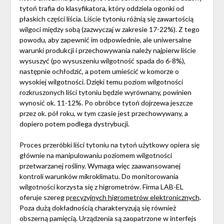
tytoń trafia do klasyfikatora, który oddziela ogonki od
płaskich części liścia. Liście tytoniu różnią się zawartością
wilgoci między sobą (zazwyczaj w zakresie 17-22%). Z tego
powodu, aby zapewnić im odpowiednie, ale uniwersalne
warunki produkcji i przechowywania należy najpierw liście
wysuszyć (po wysuszeniu wilgotność spada do 6-8%),
następnie ochłodzić, a potem umieścić w komorze o
wysokiej wilgotności. Dzięki temu poziom wilgotności
rozkruszonych liści tytoniu będzie wyrównany, powinien
wynosić ok. 11-12%. Po obróbce tytoń dojrzewa jeszcze
przez ok. pół roku, w tym czasie jest przechowywany, a
dopiero potem podlega dystrybucji.
Proces przeróbki liści tytoniu na tytoń użytkowy opiera się
głównie na manipulowaniu poziomem wilgotności
przetwarzanej rośliny. Wymaga więc zaawansowanej
kontroli warunków mikroklimatu. Do monitorowania
wilgotności korzysta się z higrometrów. Firma LAB-EL
oferuje szereg p
recyzyjnych higrometrów elektronicznych
.
Poza dużą dokładnością charakteryzują się również
obszerną pamięcią. Urządzenia są zaopatrzone w interfejs