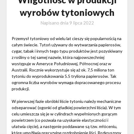
wyrobów tytoniowych
Napisano dnia
9 lipca 2022
Przemysł tytoniowy od wielu lat cieszy się popularnością na
całym świecie. Tytoń używany do wytwarzania papierosów,
cygar, tabak i innych tego typu produktów jest pozyskiwany
z rośliny o tej samej nazwie, która najpowszechniej
występuje w Ameryce Południowej, Północnej oraz w
Australii. Rocznie wykorzystuje się aż ok. 7,5 miliona ton
tytoniu do wyprodukowania 5.5 tryliona papierosów. Tak
ogromna liczba wyrobów wymaga dopracowanego procesu
produkcji.
W pierwszej fazie obróbki liście tytoniu należy mechaniczne
odseparować (ogonki od gładkiej powierzchni liścia). W tym
celu umieszcza się je w cylindrach wypełnionych gorącym
powietrzem (co pozwala na uzyskanie elastyczności i
ułatwia cięcie), a następnie poddawane są tzw. młóceniu,
które umożliwia precyzyjne rozdrobnienie liści. Rozkruszony