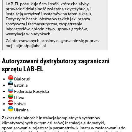
LAB-EL poszukuje firm i osób, które chciałyby
prowadzić działalność związaną z dystrybucją i
instalacją urządzeń i systemów na terenie kraju.
Dotyczy to branż i obszarów takich jak: branża
spożywcza i farmaceutyczna, zaopatrzenie
laboratoriów, chłodnictwo, uprawa grzybów,
wentylacja w budynkach.
Zainteresowanych prosimy o zgłaszanie się poprzez
mejl: al[małpa]label.pl
Autoryzowani dystrybutorzy zagraniczni
sprzętu LAB-EL
Białoruś
Estonia
Federacja Rosyjska
Litwa
Łotwa
Ukraina
Zakres działalności: Instalacja kompletnych systemów
klimatyzacyjnych (w tym czilerów) instalacja automatyki,
opomiarowanie, rejestracja parametrów klimatu w zastosowaniu do