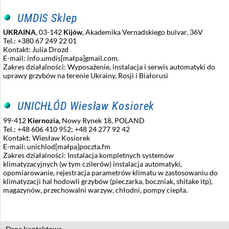
UMDIS Sklep
UKRAINA
, 03-142
Kijów
, Akademika Vernadskiego bulvar, 36V
Tel.: +380 67 249 22 01
Kontakt: Julia Drozd
E-mail: info.umdis[małpa]gmail.com.
Zakres działalności: Wyposażenie, instalacja i serwis automatyki do
uprawy grzybów na terenie Ukrainy, Rosji i Białorusi
UNICHŁÓD Wiesław Kosiorek
99-412
Kiernozia,
Nowy Rynek 18, POLAND
Tel.: +48 606 410 952; +48 24 277 92 42
Kontakt: Wiesław Kosiorek
E-mail: unichlod[małpa]poczta.fm
Zakres działalności: Instalacja kompletnych systemów
klimatyzacyjnych (w tym czilerów) instalacja automatyki,
opomiarowanie, rejestracja parametrów klimatu w zastosowaniu do
klimatyzacji hal hodowli grzybów (pieczarka, boczniak, shitake itp),
magazynów, przechowalni warzyw, chłodni, pompy ciepła.
Dane kontaktowe