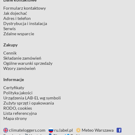
Formularz kontaktowy
Jak dojechać
Adres i telefon
Dystrybucja i instalacja
Serwis
Zdalne wsparcie
Zakupy
Cennik
Składanie zamówień
Ogólne warunki sprzedaży
Wzory zamówień
Informacje
Certyfikaty
Polityka jakości
Urządzenia LAB-EL wg symboli
Zużyty sprzęt i opakowania
RODO, cookies
Lista referencyjna
Mapa strony
climateloggers.com
ru.label.pl
Meteo Warszawa