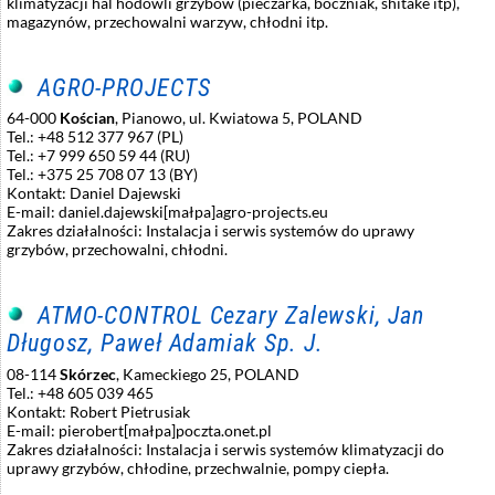
klimatyzacji hal hodowli grzybów (pieczarka, boczniak, shitake itp),
magazynów, przechowalni warzyw, chłodni itp.
AGRO-PROJECTS
64-000
Kościan
, Pianowo, ul. Kwiatowa 5, POLAND
Tel.: +48 512 377 967 (PL)
Tel.: +7 999 650 59 44 (RU)
Tel.: +375 25 708 07 13 (BY)
Kontakt: Daniel Dajewski
E-mail: daniel.dajewski[małpa]agro-projects.eu
Zakres działalności: Instalacja i serwis systemów do uprawy
grzybów, przechowalni, chłodni.
ATMO-CONTROL Cezary Zalewski, Jan
Długosz, Paweł Adamiak Sp. J.
08-114
Skórzec
, Kameckiego 25, POLAND
Tel.: +48 605 039 465
Kontakt: Robert Pietrusiak
E-mail: pierobert[małpa]poczta.onet.pl
Zakres działalności: Instalacja i serwis systemów klimatyzacji do
uprawy grzybów, chłodine, przechwalnie, pompy ciepła.