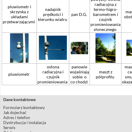
radiacyjna z
pluwiometr i
nadajnik
termo-higro-
skrzynka z
mas
prędkości i
pan D.G.
barometrem i
układami
obs
kierunku wiatru
czujnik
przetwarzającymi
promieniowania
słonecznego
osłona
panowie
mas
radiacyjna i
wyjaśniają
maszt z
ca
pluwiometr
czujnik
sobie: o
półprofilu
smu
promieniowania
co chodzi
okaza
Dane kontaktowe
Formularz kontaktowy
Jak dojechać
Adres i telefon
Dystrybucja i instalacja
Serwis