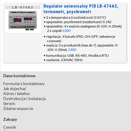
Regulator uniwersalny PID LB-474A3,
LB-474A3
termometr, psychrometr
2 x temperatura (rozdzielczość 0.01°C)
opcjonalnie: psychrometr (rozdzielczość 0.1%)
opcjonalnie: 4 x wejście analogowe (0-10V, 4-20mA),
2 x czujnik
S300
regulacja:: 4 kanały (PID, ON-OFF, sekwencje
czasowe)
wyjścia: 5 x przekaźnik
(max do 7)
,
opcjonalnie: 0-
10V, 4-20mA,
S300
komunikacja: USB, RS-485, Modbus RTU
zasilanie: 230VAC 50Hz
Dane kontaktowe
Formularz kontaktowy
Jak dojechać
Adres i telefon
Dystrybucja i instalacja
Serwis
Zdalne wsparcie
Zakupy
Cennik