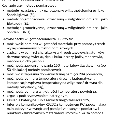
Realizuje trzy metody pomiarowe :
metodę rezystancyjną - oznaczoną w wilgotnościomierzu jako
Sonda igłowa (SI),
metodę pojemnościową - oznaczoną w wilgotnościomierzu jako
Elektrody (EL),
metodę higrometryczną - oznaczoną w wilgotnościomierzu jako
Sonda RH (RH).
Główne cechy wilgotnościomierza LB-795 to:
możliwość pomiaru wilgotności materiału przy pomocy trzech
wyżej wymienionych metod pomiarowych
zapisane w pamięci charakterystyki podstawowych gatunków
drewna: sosny, świerku, dębu, buka, brzozy, jodły, modrzewia,
mahoniu, olchy, jesionu,
możliwość zaprogramowania 150 materiałów Użytkownika (po
50 dla każdej metody pomiarowej),
możliwość zapisania do wewnętrznej pamięci 204 pomiarów,
możliwość pomiaru temperatury drewna (automatyczna
kompensacja wpływu temperatury na wilgotność drewna dla
metody rezystancyjnej),
możliwość pomiaru wilgotności i temperatury powietrza,
zegar z podtrzymywaniem bateryjnym,
zasilanie bateryjne lub z zewnętrznego zasilacza 12V,
interfejs komunikacyjny RS232 z komputerem PC zapewniający
m.in. odczyt z wewnętrznej pamięci zapisanych pomiarów i
punktów kalibracyjnych materiałów Użytkownika za pomocą