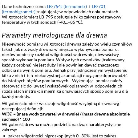
Dane techniczne sond:
LB-754J (termometr)
i
LB-701
(termohigrometr)
znajdują się w odpowiednich dokumentach.
Wilgotnościomierz LB-795 obsługuje tylko zakres podstawowy
temperatury w tych sondach (-40...+85 °C).
Parametry metrologiczne dla drewna
Niepewność pomiaru wilgotności drewna zależy od wielu czynników
takich jak np. wady drewna w miejscu wykonywania pomiaru,
nierównomierny rozkład wilgotności w drewnie, niewłaściwy
sposób wykonania pomiaru. Wpływ tych czynników (traktowany
każdy z osobna) nie jest duży i nie powinien dawać znaczącego
odbicia na wynik pomiaru. Jednak przy jednoczesnym wystąpieniu
kilku z nich i ich niekorzystnej akumulacji mogą one doprowadzić
do istotnych błędów pomiarowych. Wykonując pomiar należy
stosować się do uwag i wskazówek opisanych w odpowiednich
rozdziałach instrukcji miernika omawiających sposób pomiaru dla
każdej metody.
Wilgotnościomierz wskazuje wilgotność względną drewna wg
następującej definicji:
W[%] = (masa wody zawartej w drewnie) / (masa drewna absolutnie
suchego) * 100
Wilgotność drewna można podzielić na dwa charakterystyczne
zakresy:
zakres wilgotności higroskopijnych 0...30%, jest to zakres