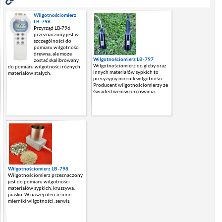
Wilgotnościomierz
LB-796
Przyrząd LB-796
przeznaczony jest w
szczególności do
pomiaru wilgotności
drewna, ale może
Wilgotnościomierz LB-797
zostać skalibrowany
Wilgotnościomierz do gleby oraz
do pomiaru wilgotności różnych
innych materiałów sypkich to
materiałów stałych.
precyzyjny miernik wilgotności.
Producent wilgotnościomierzy ze
świadectwem wzorcowania.
Wilgotnościomierz LB-798
Wilgotnościomierz przeznaczony
jest do pomiaru wilgotności
materiałów sypkich, kruszywa,
piasku. W naszej ofercie inne
mierniki wilgotności, serwis.