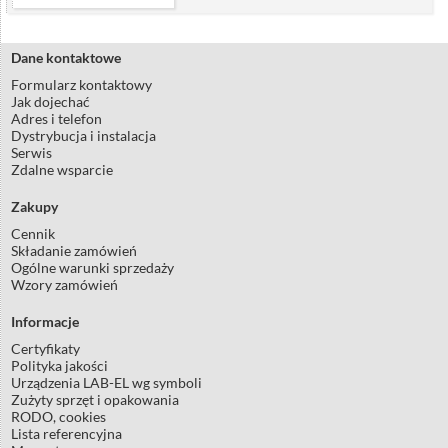
Dane kontaktowe
Formularz kontaktowy
Jak dojechać
Adres i telefon
Dystrybucja i instalacja
Serwis
Zdalne wsparcie
Zakupy
Cennik
Składanie zamówień
Ogólne warunki sprzedaży
Wzory zamówień
Informacje
Certyfikaty
Polityka jakości
Urządzenia LAB-EL wg symboli
Zużyty sprzęt i opakowania
RODO, cookies
Lista referencyjna