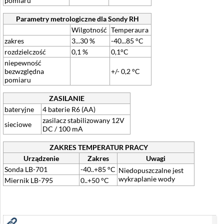
pomiaru
Parametry metrologiczne dla Sondy RH
Wilgotność
Temperaura
zakres
3...30 %
-40...85 °C
rozdzielczość
0,1 %
0,1°C
niepewność
bezwzględna
+/- 0,2 °C
pomiaru
ZASILANIE
bateryjne
4 baterie R6 (AA)
zasilacz stabilizowany 12V
sieciowe
DC / 100 mA
ZAKRES TEMPERATUR PRACY
Urządzenie
Zakres
Uwagi
Sonda LB-701
-40..+85 °C
Niedopuszczalne jest
wykraplanie wody
Miernik LB-795
0..+50 °C
Zobacz również