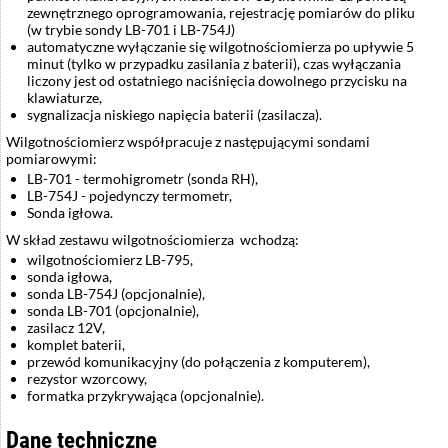
zewnętrznego oprogramowania, rejestrację pomiarów do pliku
(w trybie sondy LB-701 i LB-754J)
automatyczne wyłączanie się wilgotnościomierza po upływie 5
minut (tylko w przypadku zasilania z baterii), czas wyłączania
liczony jest od ostatniego naciśnięcia dowolnego przycisku na
klawiaturze,
sygnalizacja niskiego napięcia baterii (zasilacza).
Wilgotnościomierz współpracuje z następującymi sondami
pomiarowymi:
LB-701 - termohigrometr (sonda RH),
LB-754J - pojedynczy termometr,
Sonda igłowa.
W skład zestawu wilgotnościomierza wchodzą:
wilgotnościomierz LB-795,
sonda igłowa,
sonda LB-754J (opcjonalnie),
sonda LB-701 (opcjonalnie),
zasilacz 12V,
komplet baterii,
przewód komunikacyjny (do połączenia z komputerem),
rezystor wzorcowy,
formatka przykrywająca (opcjonalnie).
Dane techniczne