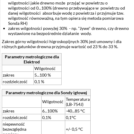
wilgotności jakie drewno może przyjąć w powietrzu o
wilgotności od 0...100% (drewno przebywające w powietrzu od
danej wilgotności absorbuje wodę z powietrza i przyjmuje tzw.
wilgotność równoważną, na tym opiera się metoda pomiarowa
Sonda RH)
zakres wilgotności powyżej 30% - np. "żywe" drewno, czy drewno
wystawione na bezpośrednie działanie wody.
Zakres górny wilgotności higroskopijnych 30% jest umowny i dla
różnych gatunków drewna przyjmuje wartość od 23 % do 33 %.
Parametry metrologiczne dla
Elektrod
Wilgotność
zakres
5...100 %
rozdzielczość
0,1 %
Parametry metrologiczne dla Sondy igłowej
Temperatura
Wilgotność
(LB-754J)
zakres
6...100%
-40...85 °C
rozdzielczość
0,1%
0,1°C
niepewność
bezwzględna
+/- 0,5 °C