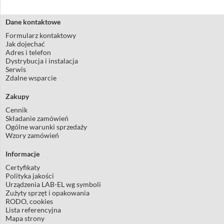
Dane kontaktowe
Formularz kontaktowy
Jak dojechać
Adres i telefon
Dystrybucja i instalacja
Serwis
Zdalne wsparcie
Zakupy
Cennik
Składanie zamówień
Ogólne warunki sprzedaży
Wzory zamówień
Informacje
Certyfikaty
Polityka jakości
Urządzenia LAB-EL wg symboli
Zużyty sprzęt i opakowania
RODO, cookies
Lista referencyjna
Mapa strony