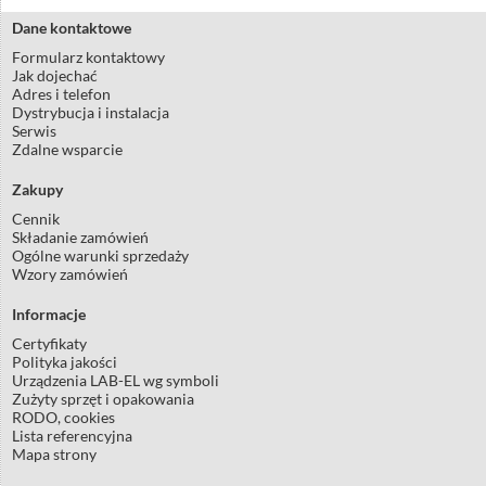
Dane kontaktowe
Formularz kontaktowy
Jak dojechać
Adres i telefon
Dystrybucja i instalacja
Serwis
Zdalne wsparcie
Zakupy
Cennik
Składanie zamówień
Ogólne warunki sprzedaży
Wzory zamówień
Informacje
Certyfikaty
Polityka jakości
Urządzenia LAB-EL wg symboli
Zużyty sprzęt i opakowania
RODO, cookies
Lista referencyjna
Mapa strony