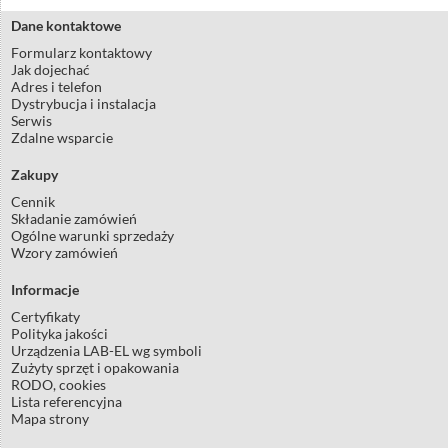
Dane kontaktowe
Formularz kontaktowy
Jak dojechać
Adres i telefon
Dystrybucja i instalacja
Serwis
Zdalne wsparcie
Zakupy
Cennik
Składanie zamówień
Ogólne warunki sprzedaży
Wzory zamówień
Informacje
Certyfikaty
Polityka jakości
Urządzenia LAB-EL wg symboli
Zużyty sprzęt i opakowania
RODO, cookies
Lista referencyjna
Mapa strony