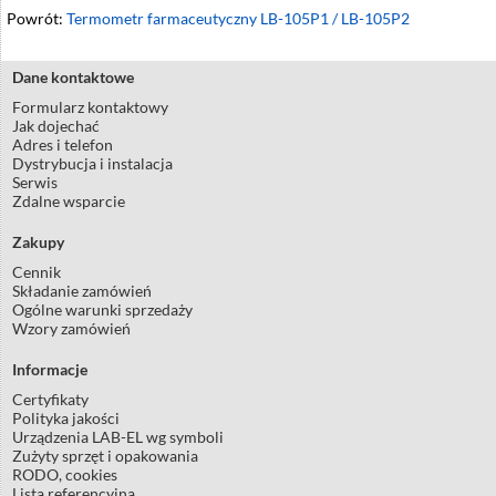
Powrót:
Termometr farmaceutyczny LB-105P1 / LB-105P2
Dane kontaktowe
Formularz kontaktowy
Jak dojechać
Adres i telefon
Dystrybucja i instalacja
Serwis
Zdalne wsparcie
Zakupy
Cennik
Składanie zamówień
Ogólne warunki sprzedaży
Wzory zamówień
Informacje
Certyfikaty
Polityka jakości
Urządzenia LAB-EL wg symboli
Zużyty sprzęt i opakowania
RODO, cookies
Lista referencyjna