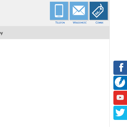
Telefon
Wiadomość
Cennik
py