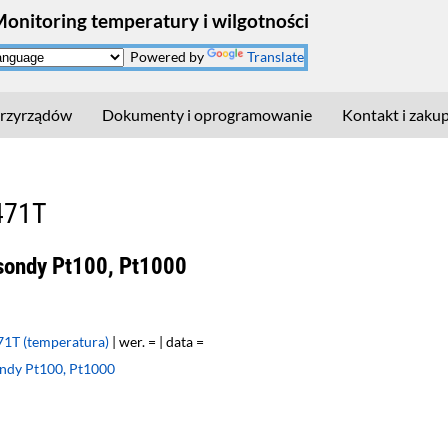
Monitoring temperatury i wilgotności
Powered by
Translate
rzyrządów
Dokumenty i oprogramowanie
Kontakt i zaku
-471T
sondy Pt100, Pt1000
71T (temperatura)
| wer. = | data =
ndy Pt100, Pt1000