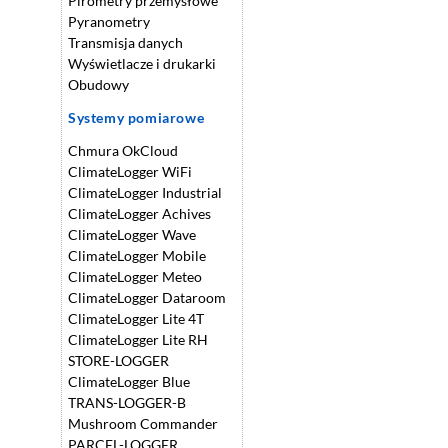
Pirometry przemysłowe
Pyranometry
Transmisja danych
Wyświetlacze i drukarki
Obudowy
Systemy pomiarowe
Chmura OkCloud
ClimateLogger WiFi
ClimateLogger Industrial
ClimateLogger Achives
ClimateLogger Wave
ClimateLogger Mobile
ClimateLogger Meteo
ClimateLogger Dataroom
ClimateLogger Lite 4T
ClimateLogger Lite RH
STORE-LOGGER
ClimateLogger Blue
TRANS-LOGGER-B
Mushroom Commander
PARCEL-LOGGER