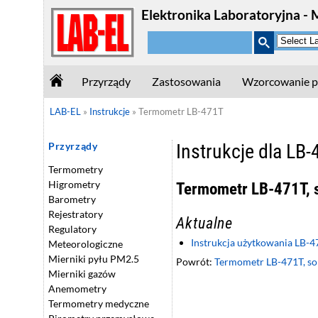
Elektronika Laboratoryjna - 
Przyrządy
Zastosowania
Wzorcowanie p
LAB-EL
»
Instrukcje
»
Termometr LB-471T
Instrukcje dla LB
Przyrządy
Termometry
Higrometry
Termometr LB-471T, 
Barometry
Rejestratory
Aktualne
Regulatory
Instrukcja użytkowania LB-4
Meteorologiczne
Mierniki pyłu PM2.5
Powrót:
Termometr LB-471T, so
Mierniki gazów
Anemometry
Termometry medyczne