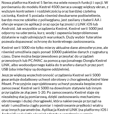
Nowa platforma Kestrel 5 Series ma wiele nowych funkcji i opcji. W
porównaniu do modelu Kestrel 4500 zwraca uwagę większy ekran, z
wyższym kontrastem i rozdzielczością oraz bardziej czytelną
czcionką. Kestrel 5 posiada również dwubarwne podświetlenie,
bardzo mocne szkiełko z poliwęglanu, jest zasilany z baterii AA i
oferuje wsparcie aplikacji oraz opcje łączności z LiNK iOS lub
Android. Jak wszystkie urządzenia Kestrel, Kestrel serii 5000 jest
odporny na uderzenia, kurz, wodę i zapewnia bezproblemowe
działanie w najtrudniejszych warunkach. Duży wybór futerałów
pozwala dopasować ochronę do konkretnego zastosowania.
Kestrel serii 5000 nie tylko mierzy aktualne dane atmosferyczne, ale
również umożliwia zapis ponad 10000 pakietów danych z sygnaturą
czasu. Dane można bezprzewodowo przesyłać do urządzeń
przenośnych lub PC/MAC za pomocą opcjonalnego Dongla Kestrel
LiNK, albo wodoodpornego kabla do transferu danych przez port
USB (oba interfejsy są dostępne oddzielnie).
Jeszcze większą wszechstronność urządzenia Kestrel serii 5000
gwarantuje dodatkowy uchwyt obrotowy z chorągiewką
Kestrel Vane
Mount
. Precyzyjnie zaprojektowany uchwyt pozwala bezpiecznie
zamocować Kestrel serii 5000 na dowolnym statywie lub innym
przyrządzie ze złączem 1-20. Po zamocowaniu Kestrel staje się
niezależną stacją pomiarową, dzięki zastosowaniu mechanizmu
obrotowego i dużej chorągiewki, która nakierowuje przyrząd na
wiatr i umożliwia ciągły pomiar i rejestrowanie prędkości wiatru
oraz innych parametrów. Aplikacja Kestrel LiNK (na platformy iOS i
Android) wyświetla również odczyty z urządzenia w czasie