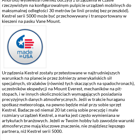
rzeczywistym na konfigurowalnym pulpicie urządzeń mobilnych do
maksymalnej odległości 30 metrów (w linii prostej bez przeszkód).
Kestrel serii 5000 może być przechowywany i transportowany w
kieszeni na pasku Vane Mount.
Urządzenia Kestrel zostały przetestowane w najtrudniejszych
warunkach na planecie przez żołnierzy amerykańskich sił
specjalnych, strażaków (również tych skaczących na spadochronach),
uczestników ekspedycji na Mount Everest, mechaników na pit-
stopach, i w innych okolicznościach wymagających posiadania
precyzyjnych danych atmosferycznych. Jeśli w trakcie huraganu
spotkasz meteorologa, na pewno będzie miał przy sobie sprzęt
Kestrel. Badacze od niemal 20 lat cenią sobie precyzję i małe
rozmiary urządzeń Kestrel, a marka jest często wymieniana w
artykułach branżowych. Jeżeli w Twoim hobby lub zawodzie warunki
atmosferyczne mają kluczowe znaczenie, nie znajdziesz lepszego
partnera, niż Kestrel serii 5000.