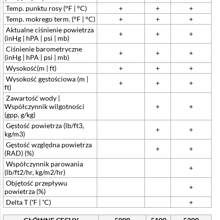
Temp. punktu rosy (°F | °C)
+
+
+
Temp. mokrego term. (°F | °C)
+
+
+
Aktualne ciśnienie powietrza
+
+
+
(inHg | hPA | psi | mb)
Ciśnienie barometryczne
+
+
+
(inHg | hPA | psi | mb)
Wysokość(m | ft)
+
+
+
Wysokość gęstościowa (m |
+
+
+
ft)
Zawartość wody |
Współczynnik wilgotności
+
+
(gpp, g/kg)
Gęstość powietrza (lb/ft3,
+
+
kg/m3)
Gęstość względna powietrza
+
+
(RAD) (%)
Współczynnik parowania
+
(lb/ft2/hr, kg/m2/hr)
Objętość przepływu
+
powietrza (%)
Delta T (˚F | ˚C)
+