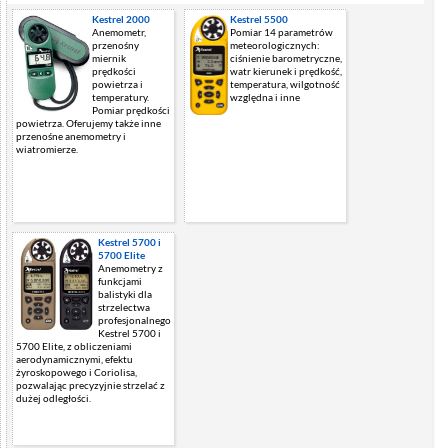
Kestrel 2000
Kestrel 5500
Anemometr,
Pomiar 14 parametrów
przenośny
meteorologicznych:
miernik
ciśnienie barometryczne,
prędkości
watr kierunek i prędkość,
powietrza i
temperatura, wilgotność
temperatury.
względna i inne
Pomiar prędkości
powietrza. Oferujemy także inne
przenośne anemometry i
wiatromierze.
Kestrel 5700 i
5700 Elite
Anemometry z
funkcjami
balistyki dla
strzelectwa
profesjonalnego
Kestrel 5700 i
5700 Elite, z obliczeniami
aerodynamicznymi, efektu
żyroskopowego i Coriolisa,
pozwalając precyzyjnie strzelać z
dużej odległości.