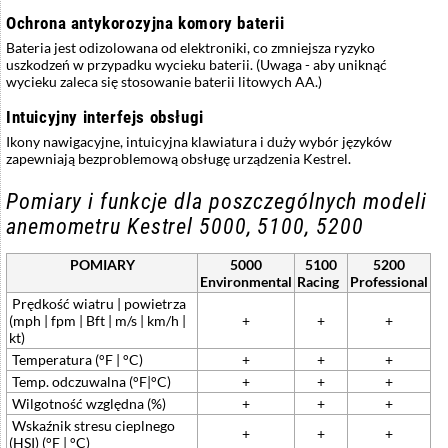
Ochrona antykorozyjna komory baterii
Bateria jest odizolowana od elektroniki, co zmniejsza ryzyko
uszkodzeń w przypadku wycieku baterii. (Uwaga - aby uniknąć
wycieku zaleca się stosowanie baterii litowych AA.)
Intuicyjny interfejs obsługi
Ikony nawigacyjne, intuicyjna klawiatura i duży wybór języków
zapewniają bezproblemową obsługę urządzenia Kestrel.
Pomiary i funkcje dla poszczególnych modeli
anemometru Kestrel 5000, 5100, 5200
POMIARY
5000
5100
5200
Environmental
Racing
Professional
Prędkość wiatru | powietrza
(mph | fpm | Bft | m/s | km/h |
+
+
+
kt)
Temperatura (°F | °C)
+
+
+
Temp. odczuwalna (°F|°C)
+
+
+
Wilgotność względna (%)
+
+
+
Wskaźnik stresu cieplnego
+
+
+
(HSI) (°F | °C)