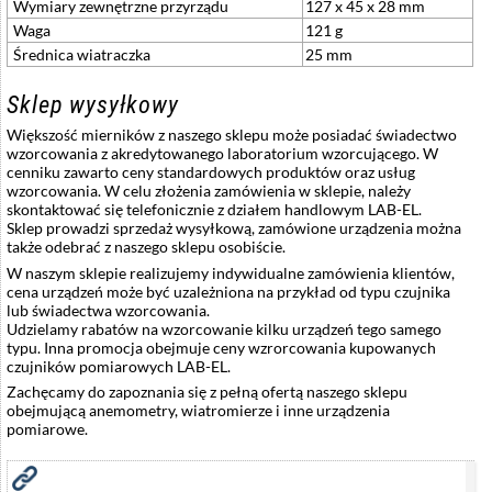
Wymiary zewnętrzne przyrządu
127 x 45 x 28 mm
Waga
121 g
Średnica wiatraczka
25 mm
Sklep wysyłkowy
Większość mierników z naszego sklepu może posiadać świadectwo
wzorcowania z akredytowanego laboratorium wzorcującego. W
cenniku zawarto ceny standardowych produktów oraz usług
wzorcowania. W celu złożenia zamówienia w sklepie, należy
skontaktować się telefonicznie z działem handlowym LAB-EL.
Sklep prowadzi sprzedaż wysyłkową, zamówione urządzenia można
także odebrać z naszego sklepu osobiście.
W naszym sklepie realizujemy indywidualne zamówienia klientów,
cena urządzeń może być uzależniona na przykład od typu czujnika
lub świadectwa wzorcowania.
Udzielamy rabatów na wzorcowanie kilku urządzeń tego samego
typu. Inna promocja obejmuje ceny wzrorcowania kupowanych
czujników pomiarowych LAB-EL.
Zachęcamy do zapoznania się z pełną ofertą naszego sklepu
obejmującą anemometry, wiatromierze i inne urządzenia
pomiarowe.
Zobacz również