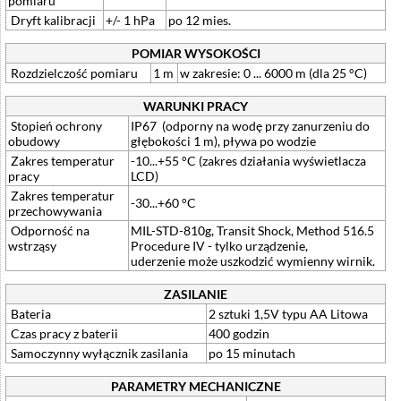
pomiaru
Dryft kalibracji
+/- 1 hPa
po 12 mies.
POMIAR WYSOKOŚCI
Rozdzielczość pomiaru
1 m
w zakresie: 0 ... 6000 m (dla 25 °C)
WARUNKI PRACY
Stopień ochrony
IP67 (odporny na wodę przy zanurzeniu do
obudowy
głębokości 1 m), pływa po wodzie
Zakres temperatur
-10...+55 °C (zakres działania wyświetlacza
pracy
LCD)
Zakres temperatur
-30...+60 °C
przechowywania
Odporność na
MIL-STD-810g, Transit Shock, Method 516.5
wstrząsy
Procedure IV - tylko urządzenie,
uderzenie może uszkodzić wymienny wirnik.
ZASILANIE
Bateria
2 sztuki 1,5V typu AA Litowa
Czas pracy z baterii
400 godzin
Samoczynny wyłącznik zasilania
po 15 minutach
PARAMETRY MECHANICZNE