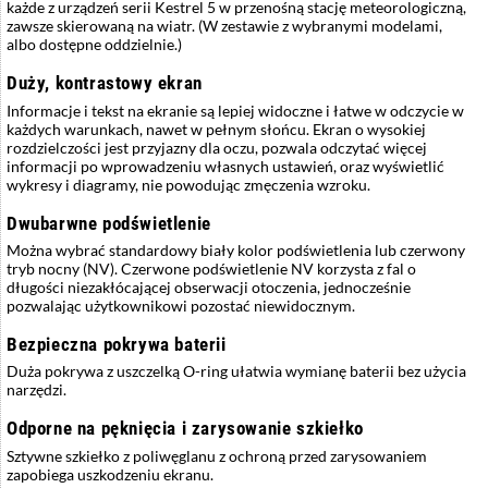
każde z urządzeń serii Kestrel 5 w przenośną stację meteorologiczną,
zawsze skierowaną na wiatr. (W zestawie z wybranymi modelami,
albo dostępne oddzielnie.)
Duży, kontrastowy ekran
Informacje i tekst na ekranie są lepiej widoczne i łatwe w odczycie w
każdych warunkach, nawet w pełnym słońcu. Ekran o wysokiej
rozdzielczości jest przyjazny dla oczu, pozwala odczytać więcej
informacji po wprowadzeniu własnych ustawień, oraz wyświetlić
wykresy i diagramy, nie powodując zmęczenia wzroku.
Dwubarwne podświetlenie
Można wybrać standardowy biały kolor podświetlenia lub czerwony
tryb nocny (NV). Czerwone podświetlenie NV korzysta z fal o
długości niezakłócającej obserwacji otoczenia, jednocześnie
pozwalając użytkownikowi pozostać niewidocznym.
Bezpieczna pokrywa baterii
Duża pokrywa z uszczelką O-ring ułatwia wymianę baterii bez użycia
narzędzi.
Odporne na pęknięcia i zarysowanie szkiełko
Sztywne szkiełko z poliwęglanu z ochroną przed zarysowaniem
zapobiega uszkodzeniu ekranu.