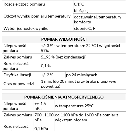
Rozdzielczość pomiaru
0,1°C
bieżącej
Odczyt wyniku pomiaru temperatury
odczuwalnej, temperatury
komfortu
Wybór jednostek wyniku
stopnie C, F
POMIAR WILGOTNOŚCI
Niepewność
+/- 3 % - w temperaturze 22 °C i wilgotności
pomiaru
57%
Zakres pomiaru
5...95 % (bez kondensacji)
Rozdzielczość
0,1 %
pomiaru
Dryft kalibracji
+/- 2 %
po 24 miesiącach
1 min. (do 20 minut przy braku przepływu
Czas odpowiedzi
powietrza)
POMIAR CIŚNIENIA ATMOSFERYCZNEGO
Niepewność
+/- 1,5
w temperaturze 25°C
pomiaru
hPa
Zakres pomiaru
700...1100
od 1100 hPa do 1600 hPa pomiar z
hPa
większym błędem
Rozdzielczość
0,1 hPa