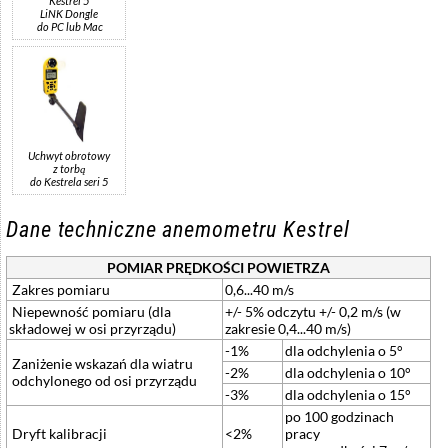
Kestrel 5
LiNK Dongle
do PC lub Mac
Uchwyt obrotowy
z torbą
do Kestrela seri 5
Dane techniczne anemometru Kestrel
POMIAR PRĘDKOŚCI POWIETRZA
Zakres pomiaru
0,6...40 m/s
Niepewność pomiaru (dla
+/- 5% odczytu +/- 0,2 m/s (w
składowej w osi przyrządu)
zakresie 0,4...40 m/s)
-1%
dla odchylenia o 5°
Zaniżenie wskazań dla wiatru
-2%
dla odchylenia o 10°
odchylonego od osi przyrządu
-3%
dla odchylenia o 15°
po 100 godzinach
Dryft kalibracji
<2%
pracy