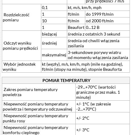
przy prędkości 7 m/s
0,1
kt, m/s, km/h, mph
1
ft/min
do 1999 ft/min
Rozdzielczość
pomiaru
10
ft/min
od 2000 ft/min
1
Beaufort
0...12 B
bieżącej
średnia z ostatnich 3 sekund
średnia od chwili włączenia
Odczyt wyniku
średniej
zasilania
pomiaru prędkości
3-sekundowe porywy wiatru
maksymalnej
od momentu włączenia zasilania
Wybór jednostek
kt (węzły), m/s, km/h, mph (mile na godzinę),
wyniku
ft/min (stopy na minutę), stopnie Beauforta
POMIAR TEMPERATURY
-29...+70°C (wartości
Zakres pomiaru temperatury
graniczne przez maks. 1
powietrza
minutę)
Niepewność pomiaru temperatury
+/- 1°C (w zakresie
powietrza i temperatury odczuwalnej
-2...+70°C)
Niepewność pomiaru temperatury
+/- 2°C
punktu rosy
Niepewność pomiaru temperatury
+/- 3°C
komfortu cieplnego