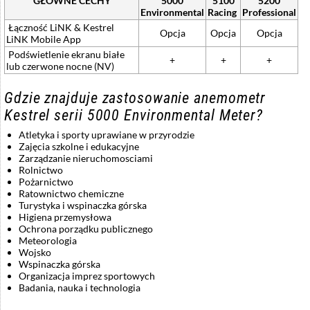
GŁÓWNE CECHY
5000
5100
5200
Environmental
Racing
Professional
Łączność LiNK & Kestrel
Opcja
Opcja
Opcja
LiNK Mobile App
Podświetlenie ekranu białe
+
+
+
lub czerwone nocne (NV)
Gdzie znajduje zastosowanie anemometr
Kestrel serii 5000 Environmental Meter?
Atletyka i sporty uprawiane w przyrodzie
Zajęcia szkolne i edukacyjne
Zarządzanie nieruchomosciami
Rolnictwo
Pożarnictwo
Ratownictwo chemiczne
Turystyka i wspinaczka górska
Higiena przemysłowa
Ochrona porządku publicznego
Meteorologia
Wojsko
Wspinaczka górska
Organizacja imprez sportowych
Badania, nauka i technologia