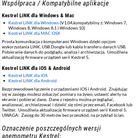
Współpraca / Kompatybilne aplikacje
Kestrel LiNK dla Windows & Mac
Kestrel LiNK dla Windows
(V1.04,kompatybilny z: Windows 7,
Windows 8, Windows 8.1 i Windows 10)
Kestrel LiNK dla MAC OSX
Prosta komunikacja z komputerami Windows dzięki opcjom
wykorzystania LiNK, USB Dongle lub kabla transferu danych USB.
Pobieranie danych do podglądu, analiza i archiwizacja. Umożliwia
aktualizację firmware urządzeń serii Kestrel 5.
Kestrel LiNK dla iOS & Android
Kestrel LiNK dla iOS
Kestrel LiNK dla Android
Bezprzewodowe łączenie z urządzeniami iOS i Android. Znajdując
się w zasięgu możesz zobaczyć pomiary na żywo, ustawić alerty na
ekranie i pobierać dane. Dane z rejestru można przeglądać,
analizować, archiwizować i dzielić się nimi przez email, Facebook lub
Twitter. Umożliwia aktualizację firmware urządzeń serii Kestrel 5.
UWAGA: Zasięg do 30 metrów bez przeszkód, na przykład ścian.
Oznaczenie poszczególnych wersji
anemometru Kestrel: