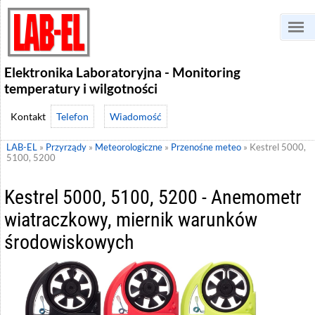
Elektronika Laboratoryjna - Monitoring
temperatury i wilgotności
Telefon
Wiadomość
LAB-EL
»
Przyrządy
»
Meteorologiczne
»
Przenośne meteo
»
Kestrel 5000,
5100, 5200
Kestrel 5000, 5100, 5200 - Anemometr
wiatraczkowy, miernik warunków
środowiskowych