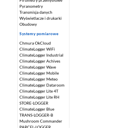
Pirometry przemysłowe
Pyranometry
Transmisja danych
Wyświetlacze i drukarki
Obudowy
Systemy pomiarowe
Chmura OkCloud
ClimateLogger WiFi
ClimateLogger Industrial
ClimateLogger Achives
ClimateLogger Wave
ClimateLogger Mobile
ClimateLogger Meteo
ClimateLogger Dataroom
ClimateLogger Lite 4T
ClimateLogger Lite RH
STORE-LOGGER
ClimateLogger Blue
TRANS-LOGGER-B
Mushroom Commander
PARCEL-LOGGER