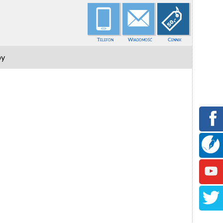
Telefon
Wiadomość
Cennik
py