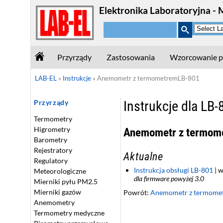
Elektronika Laboratoryjna - 
Przyrządy
Zastosowania
Wzorcowanie p
LAB-EL
»
Instrukcje
»
Anemometr z termometremLB-801
Instrukcje dla LB-
Przyrządy
Termometry
Higrometry
Anemometr z termom
Barometry
Rejestratory
Aktualne
Regulatory
Instrukcja obsługi LB-801
| w
Meteorologiczne
dla firmware powyżej 3.0
Mierniki pyłu PM2.5
Mierniki gazów
Powrót:
Anemometr z termome
Anemometry
Termometry medyczne