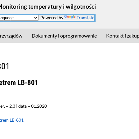
Monitoring temperatury i wilgotności
Powered by
Translate
rzyrządów
Dokumenty i oprogramowanie
Kontakt i zaku
801
etrem LB-801
er. = 2.3 | data = 01.2020
trem LB-801