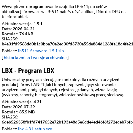
Wewnętrzne oprogramowanie czujnika LB-511; do celów
aktualizacji firmware w LB-511 należy użyć aplikacji Nordic DFU na
telefon/tablet.
Aktualna wersja:
1.5.1
Data:
2026-04-21
Rozmiar:
76.4 kB
SHA256:
b4a31fd9568dd0b1c0bba70a2ed30fd3730a55de884d1268fa18d4fe2
Pobierz:
lb511-firmware-1.5.1.zip
[
historia zmian i wersje archiwalne
]
LBX - Program LBX
Uniwersalny program sterująco-kontrolny dla różnych urządzeń
produkcji firmy LAB-EL jak i innych, zapewniający: sterowanie
urządzeniami, podgląd danych, rejestrację danych, wizualizację
(wykresy, raporty, histogramy), wielostanowiskową pracę sieciową.
Aktualna wersja:
4.31
Data:
2026-07-29
Rozmiar:
85.5 MB
SHA256:
6deb526358fb1fd7417652e72b193a48d5e6dde4ed46f6f272edeb7bf
Pobierz:
lbx-4.31-setup.exe