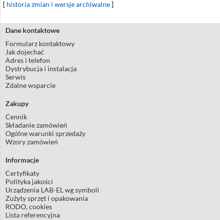
[
historia zmian i wersje archiwalne
]
Dane kontaktowe
Formularz kontaktowy
Jak dojechać
Adres i telefon
Dystrybucja i instalacja
Serwis
Zdalne wsparcie
Zakupy
Cennik
Składanie zamówień
Ogólne warunki sprzedaży
Wzory zamówień
Informacje
Certyfikaty
Polityka jakości
Urządzenia LAB-EL wg symboli
Zużyty sprzęt i opakowania
RODO, cookies
Lista referencyjna