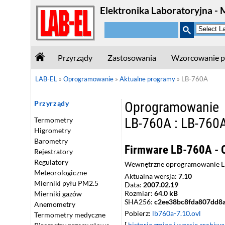
Elektronika Laboratoryjna - 
Przyrządy
Zastosowania
Wzorcowanie p
LAB-EL
»
Oprogramowanie
»
Aktualne programy
»
LB-760A
Oprogramowanie
Przyrządy
LB-760A : LB-760A
Termometry
Higrometry
Barometry
Firmware LB-760A -
Rejestratory
Regulatory
Wewnętrzne oprogramowanie LB-
Meteorologiczne
Aktualna wersja:
7.10
Mierniki pyłu PM2.5
Data:
2007.02.19
Rozmiar:
64.0 kB
Mierniki gazów
SHA256:
c2ee38bc8fda807dd8
Anemometry
Pobierz:
lb760a-7.10.ovl
Termometry medyczne
[
historia zmian i wersje archiwa