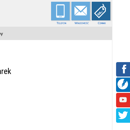
Telefon
Wiadomość
Cennik
py
arek