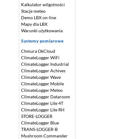
Kalkulator wilgotności
Stacje meteo
Demo LBX on-line
Mapy dla LBX
Warunki użytkowania
Systemy pomiarowe
Chmura OkCloud
ClimateLogger WiFi
ClimateLogger Industrial
ClimateLogger Achives
ClimateLogger Wave
ClimateLogger Mobile
ClimateLogger Meteo
ClimateLogger Dataroom
ClimateLogger Lite 4T
ClimateLogger Lite RH
STORE-LOGGER
ClimateLogger Blue
TRANS-LOGGER-B
Mushroom Commander