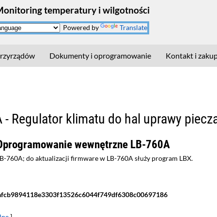
Monitoring temperatury i wilgotności
Powered by
Translate
rzyrządów
Dokumenty i oprogramowanie
Kontakt i zaku
 - Regulator klimatu do hal uprawy piecz
 Oprogramowanie wewnętrzne LB-760A
760A; do aktualizacji firmware w LB-760A służy program LBX.
afcb9894118e3303f13526c6044f749df6308c00697186
lne
]