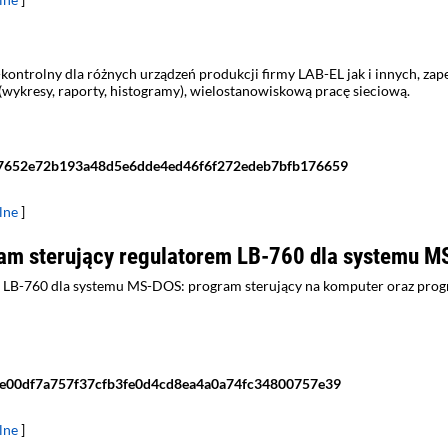
ontrolny dla różnych urządzeń produkcji firmy LAB-EL jak i innych, zap
 (wykresy, raporty, histogramy), wielostanowiskową pracę sieciową.
7652e72b193a48d5e6dde4ed46f6f272edeb7bfb176659
lne
]
am sterujący regulatorem LB-760 dla systemu 
 LB-760 dla systemu MS-DOS: program sterujący na komputer oraz prog
e00df7a757f37cfb3fe0d4cd8ea4a0a74fc34800757e39
lne
]