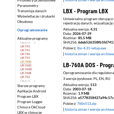
Pirometry przemysłowe
Pyranometry
LBX - Program LBX
Transmisja danych
Wyświetlacze i drukarki
Uniwersalny program sterująco-k
Obudowy
rejestrację danych, wizualizację
Aktualna wersja:
4.31
Oprogramowanie
Data:
2026-07-29
Rozmiar:
85.5 MB
Aktualne programy
SHA256:
6deb526358fb1fd741
(more...)
LB-731
Pobierz:
lbx-4.31-setup.exe
LB-741
[
historia zmian i wersje archiwa
LB-746
LB-755
LB-760A
LB-760A DOS - Progr
LB-760C
LB-760D
Oprogramowanie dla regulatora
LB-760E
LB-762
3 wersje językowe: PL, EN, RU
(more...)
Aktualna wersja:
513
Starsze programy
Data:
2003-07-18
Aplikacje Android
Rozmiar:
1.9 MB
Program LBX
SHA256:
e5778358427a94c17c
Program Logger
Pobierz:
760v513.zip
Chmura OkCloud
[
historia zmian i wersje archiwa
LBX w chmurze