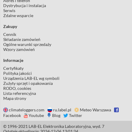
Adres i telefon
Dystrybucja i instalacja
Serwis
Zdalne wsparcie
Zakupy
Cennik
Składanie zamówień
Ogólne warunki sprzedaży
Wzory zamówień
Informacje
Certyfikaty
Polityka jakości
Urządzenia LAB-EL wg symboli
Zużyty sprzęt i opakowania
RODO, cookies
Lista referencyjna
Mapa strony
climateloggers.com
ru.label.pl
Meteo Warszawa
Facebook
Youtube
Blog
Twitter
© 1996-2021 LAB-EL Elektronika Laboratoryjna, wyd. 7
Ostatnie aktualizacja: 2024-12-06 13:01:24