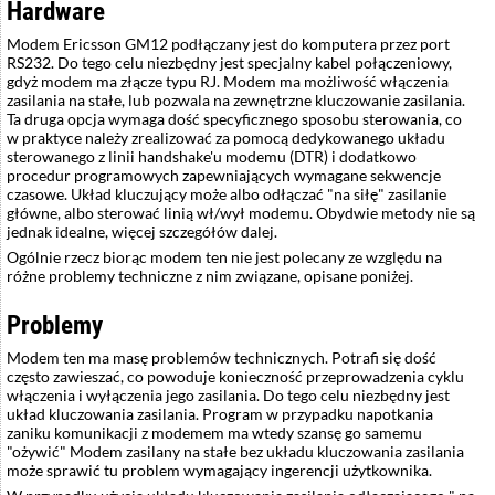
Hardware
Modem Ericsson GM12 podłączany jest do komputera przez port
RS232. Do tego celu niezbędny jest specjalny kabel połączeniowy,
gdyż modem ma złącze typu RJ. Modem ma możliwość włączenia
zasilania na stałe, lub pozwala na zewnętrzne kluczowanie zasilania.
Ta druga opcja wymaga dość specyficznego sposobu sterowania, co
w praktyce należy zrealizować za pomocą dedykowanego układu
sterowanego z linii handshake'u modemu (DTR) i dodatkowo
procedur programowych zapewniających wymagane sekwencje
czasowe. Układ kluczujący może albo odłączać "na siłę" zasilanie
główne, albo sterować linią wł/wył modemu. Obydwie metody nie są
jednak idealne, więcej szczegółów dalej.
Ogólnie rzecz biorąc modem ten nie jest polecany ze względu na
różne problemy techniczne z nim związane, opisane poniżej.
Problemy
Modem ten ma masę problemów technicznych. Potrafi się dość
często zawieszać, co powoduje konieczność przeprowadzenia cyklu
włączenia i wyłączenia jego zasilania. Do tego celu niezbędny jest
układ kluczowania zasilania. Program w przypadku napotkania
zaniku komunikacji z modemem ma wtedy szansę go samemu
"ożywić" Modem zasilany na stałe bez układu kluczowania zasilania
może sprawić tu problem wymagający ingerencji użytkownika.