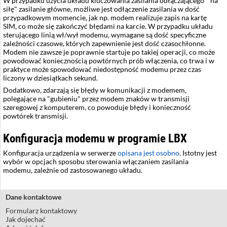
W przypadku użycia układu kluczowania zasilania odłączającego " na
siłę" zasilanie główne, możliwe jest odłączenie zasilania w dość
przypadkowym momencie, jak np. modem realizuje zapis na kartę
SIM, co może się zakończyć błędami na karcie. W przypadku układu
sterującego linią wł/wył modemu, wymagane są dość specyficzne
zależności czasowe, których zapewnienie jest dość czasochłonne.
Modem nie zawsze je poprawnie startuje po takiej operacji, co może
powodować koniecznością powtórnych prób włączenia, co trwa i w
praktyce może spowodować niedostępność modemu przez czas
liczony w dziesiątkach sekund.
Dodatkowo, zdarzają się błędy w komunikacji z modemem,
polegające na "gubieniu" przez modem znaków w transmisji
szeregowej z komputerem, co powoduje błędy i konieczność
powtórek transmisji.
Konfiguracja modemu w programie LBX
Konfiguracja urządzenia w serwerze
opisana jest osobno
. Istotny jest
wybór w opcjach sposobu sterowania włączaniem zasilania
modemu, zależnie od zastosowanego układu.
Dane kontaktowe
Formularz kontaktowy
Jak dojechać