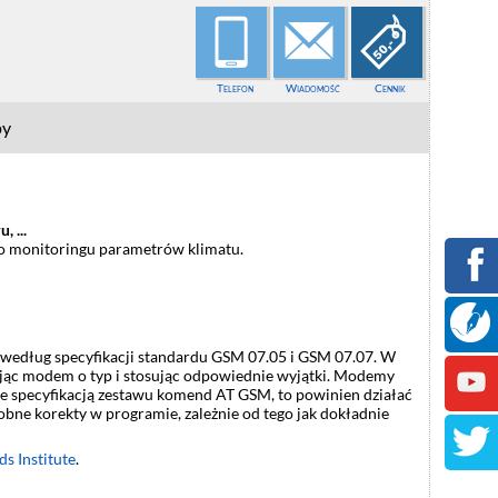
Telefon
Wiadomość
Cennik
py
 ...
do monitoringu parametrów klimatu.
edług specyfikacji standardu GSM 07.05 i GSM 07.07. W
jąc modem o typ i stosując odpowiednie wyjątki. Modemy
ze specyfikacją zestawu komend AT GSM, to powinien działać
bne korekty w programie, zależnie od tego jak dokładnie
s Institute
.