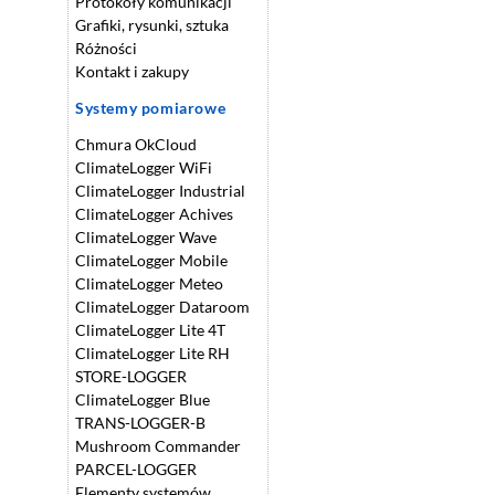
Protokoły komunikacji
Grafiki, rysunki, sztuka
Różności
Kontakt i zakupy
Systemy pomiarowe
Chmura OkCloud
ClimateLogger WiFi
ClimateLogger Industrial
ClimateLogger Achives
ClimateLogger Wave
ClimateLogger Mobile
ClimateLogger Meteo
ClimateLogger Dataroom
ClimateLogger Lite 4T
ClimateLogger Lite RH
STORE-LOGGER
ClimateLogger Blue
TRANS-LOGGER-B
Mushroom Commander
PARCEL-LOGGER
Elementy systemów