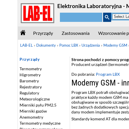
Elektronika Laboratoryjna - 
Przyrządy
Zastosowania
Wzorcowanie p
LAB-EL
»
Dokumenty
»
Pomoc LBX
»
Urządzenia
»
Modemy GSM
Przyrządy
Strona pochodzi z pomocy progra
Producent urządzeń (termometry
Termometry
Do pobrania:
Program LBX
Higrometry
Modemy GSM - in
Barometry
Rejestratory
Program LBX potrafi obsługiwa
Regulatory
praktyce każdy modem GSM ma sw
Meteorologiczne
obsługiwane w sposób szczególn
Mierniki pyłu PM2.5
bez żadnych dodatkowych specjal
Mierniki gazów
dany modem implementuje zest
Anemometry
Standardy komend AT dla mode
Termometry medyczne