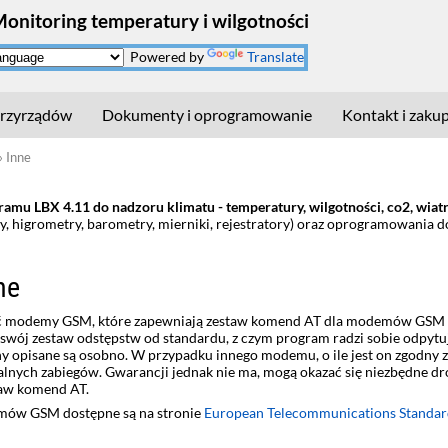
Monitoring temperatury i wilgotności
Powered by
Translate
rzyrządów
Dokumenty i oprogramowanie
Kontakt i zaku
»
Inne
mu LBX 4.11 do nadzoru klimatu - temperatury, wilgotności, co2, wiatru,
, higrometry, barometry, mierniki, rejestratory) oraz oprogramowania 
ne
ć modemy GSM, które zapewniają zestaw komend AT dla modemów GSM w
ój zestaw odstępstw od standardu, z czym program radzi sobie odpytu
y opisane są osobno. W przypadku innego modemu, o ile jest on zgodny 
nych zabiegów. Gwarancji jednak nie ma, mogą okazać się niezbędne dro
aw komend AT.
mów GSM dostępne są na stronie
European Telecommunications Standard