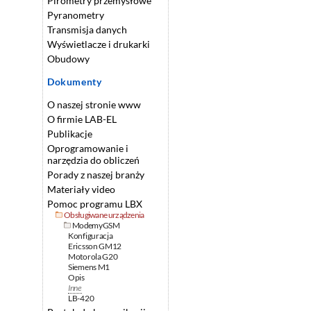
Pirometry przemysłowe
Pyranometry
Transmisja danych
Wyświetlacze i drukarki
Obudowy
Dokumenty
O naszej stronie www
O firmie LAB-EL
Publikacje
Oprogramowanie i
narzędzia do obliczeń
Porady z naszej branży
Materiały video
Pomoc programu LBX
Obsługiwane urządzenia
Modemy GSM
Konfiguracja
Ericsson GM12
Motorola G20
Siemens M1
Opis
Inne
LB-420