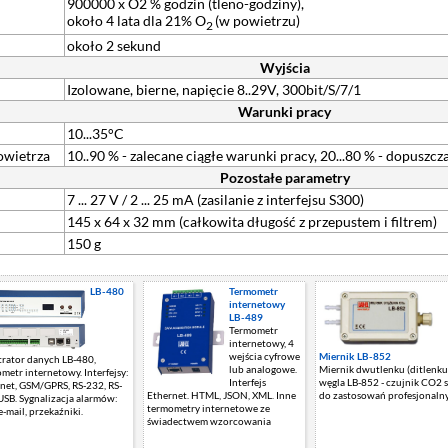
900000 x O2 % godzin (tleno-godziny),
około 4 lata dla 21% O
(w powietrzu)
2
około 2 sekund
Wyjścia
Izolowane, bierne, napięcie 8..29V, 300bit/S/7/1
Warunki pracy
10...35°C
owietrza
10..90 % - zalecane ciągłe warunki pracy, 20...80 % - dopusz
Pozostałe parametry
7 ... 27 V / 2 ... 25 mA (zasilanie z interfejsu S300)
145 x 64 x 32 mm (całkowita długość z przepustem i filtrem)
150 g
LB-480
Termometr
internetowy
LB-489
Termometr
internetowy, 4
wejścia cyfrowe
Miernik LB-852
trator danych LB-480,
lub analogowe.
Miernik dwutlenku (ditlenku
metr internetowy. Interfejsy:
Interfejs
węgla LB-852 - czujnik CO2 
net, GSM/GPRS, RS-232, RS-
Ethernet. HTML, JSON, XML. Inne
do zastosowań profesjonaln
USB. Sygnalizacja alarmów:
termometry internetowe ze
e-mail, przekaźniki.
świadectwem wzorcowania