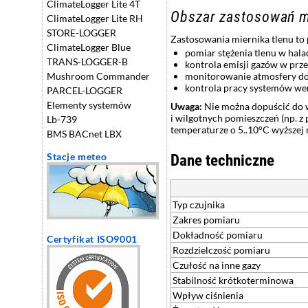
ClimateLogger Lite 4T
Obszar zastosowań mi
ClimateLogger Lite RH
STORE-LOGGER
Zastosowania miernika tlenu to
ClimateLogger Blue
pomiar stężenia tlenu w hal
TRANS-LOGGER-B
kontrola emisji gazów w prz
Mushroom Commander
monitorowanie atmosfery do
kontrola pracy systemów wen
PARCEL-LOGGER
Elementy systemów
Uwaga:
Nie można dopuścić do w
i wilgotnych pomieszczeń (np. z
Lb-739
temperaturze o 5..10°C wyższej 
BMS BACnet LBX
Stacje meteo
Dane techniczne
Typ czujnika
Zakres pomiaru
Dokładność pomiaru
Certyfikat ISO9001
Rozdzielczość pomiaru
Czułość na inne gazy
Stabilność krótkoterminowa
Wpływ ciśnienia