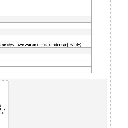
czalne chwilowe warunki (bez kondensacji wody)
)
służy
ych