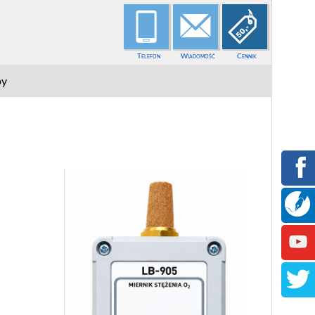
Telefon
Wiadomość
Cennik
py