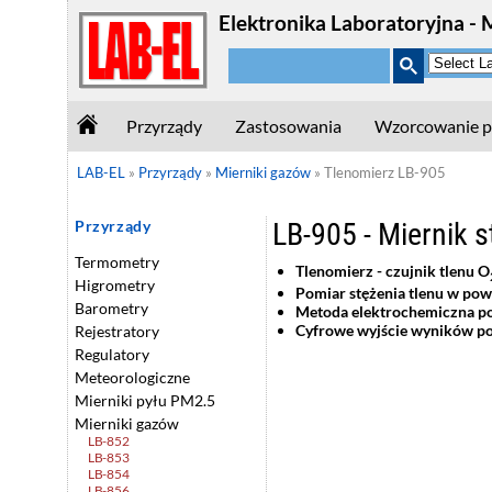
Elektronika Laboratoryjna - 
Przyrządy
Zastosowania
Wzorcowanie p
LAB-EL
»
Przyrządy
»
Mierniki gazów
»
Tlenomierz LB-905
LB-905 - Miernik s
Przyrządy
Termometry
Tlenomierz - czujnik tlenu O
Higrometry
Pomiar stężenia tlenu w pow
Barometry
Metoda
elektrochemiczna p
Cyfrowe wyjście wyników 
Rejestratory
Regulatory
Meteorologiczne
Mierniki pyłu PM2.5
Mierniki gazów
LB-852
LB-853
LB-854
LB-856