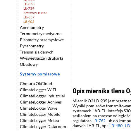
LB-858
Lb-739
Zestaw z LB-856
LB-857
LB-905
Anemometry
Termometry medyczne
Pirometry przemysłowe
Pyranometry
Transmisja danych
Wyświetlacze i drukarki
Obudowy
Systemy pomiarowe
Chmura OkCloud
Opis miernika tlenu O
ClimateLogger WiFi
ClimateLogger Industrial
Miernik O2 LB-905 jest przezna
ClimateLogger Achives
Wyniki pomiarów transmitowan
ClimateLogger Wave
systemach LAB-EL. Interfejs S3
ClimateLogger Mobile
zasilaniem na znaczne odległoś
ClimateLogger Meteo
regulatora
LB-762
lub do kompu
danych LAB-EL, np.:
LB-480
,
LB
ClimateLogger Dataroom