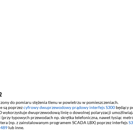
2
czony do pomiaru stężenia tlenu w powietrzu w pomieszczeniach.
e są poprzez
cyfrowy dwuprzewodowy prądowy interfejs S300
będący p
00 wykorzystuje dwuprzewodową linię o dowolnej polaryzacji umożliwiają
ci (przy typowych przewodach np. skrętka telefoniczna, nawet tysiąc me
tera (np. z zainstalowanym programem SCADA LBX) poprzez interfejs
S3
-489
lub inne.