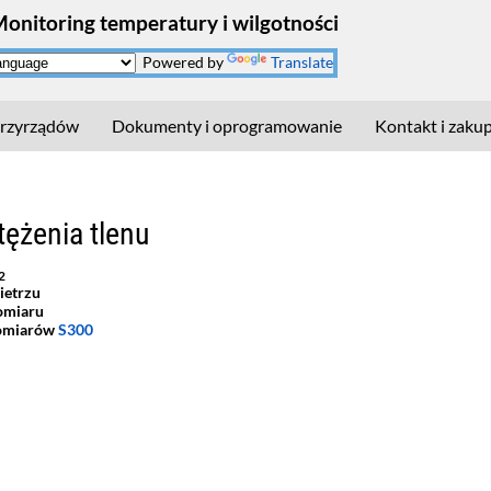
Monitoring temperatury i wilgotności
Powered by
Translate
rzyrządów
Dokumenty i oprogramowanie
Kontakt i zaku
tężenia tlenu
2
ietrzu
omiaru
pomiarów
S300