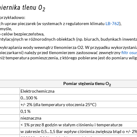
ernika tlenu O
2
 przykładowo:
ach upraw pieczarek (w systemach z regulatorem klimatu
LB-762
),
emyśle,
 celów bezpieczeństwa,
tylacyjnych w różnorodnych obiektach (np. biurach, budynkach inwenta
ykraplania wody wewnątrz tlenomierza O2. W przypadku wykorzystania 
 pieczarkarni) należy przed tlenomierzem zastosować zewnętrzny
filtr os
niż temperatura pomieszczenia, z którego pobierane jest do pomiaru wilg
Pomiar stężenia tlenu O
2
Elektrochemiczna
0...100 %
+/- 2% (dla temperatury otoczenia 25°C)
0,1 %
nieznaczna
< 1% przez 8 godzin w stałym ciśnieniu i temperaturze
w zakresie 0,5...1,5 Bar wpływ ciśnienia zwiększa błąd o +/