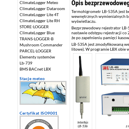
Opis bezprzewodowego
ClimateLogger Meteo
ClimateLogger Dataroom
Termohigrometr LB-535A jest be
ClimateLogger Lite 4T
wewnętrznych wymienialnych bat
ClimateLogger Lite RH
wyświetlaczu.
STORE-LOGGER
Bezprzewodowy rejestrator LB-
ClimateLogger Blue
nastawie odstępu rejestracji co
że po zapełnieniu pamięci kasowa
TRANS-LOGGER-B
LB-535A jest zmodyfikowaną wers
Mushroom Commander
litowe). W programie LBX obie 
PARCEL-LOGGER
Elementy systemów
Lb-739
BMS BACnet LBX
Stacje meteo
Certyfikat ISO9001
Interfejs
LB-536
z 