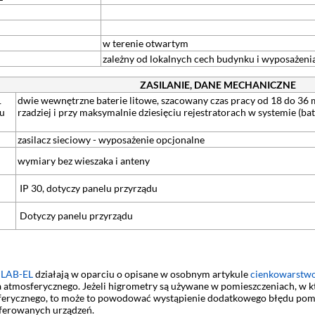
w terenie otwartym
zależny od lokalnych cech budynku i wyposażeni
ZASILANIE, DANE MECHANICZNE
1
dwie wewnętrzne baterie litowe, szacowany czas pracy od 18 do 36 
ru
rzadziej i przy maksymalnie dziesięciu rejestratorach w systemie (b
zasilacz sieciowy - wyposażenie opcjonalne
wymiary bez wieszaka i anteny
IP 30, dotyczy panelu przyrządu
Dotyczy panelu przyrządu
 LAB-EL
działają w oparciu o opisane w osobnym artykule
cienkowarstwo
 atmosferycznego. Jeżeli higrometry są używane w pomieszczeniach, w kt
ferycznego, to może to powodować wystąpienie dodatkowego błędu pomi
ferowanych urządzeń.