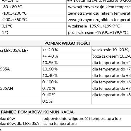
+/- 2,4 °C
+/- 1 ostatnia cyfra, w zakresie -20
-30..+80 °C
wewnętrznym czujnikiem temperat
-100..+200 °C
zewnętrznym czujnikiem temperatu
-200..+550 °C
zewnętrznym czujnikiem temperatu
0,1 °C
w zakresie -199,9...+199,9 °C
1 °C
poza zakresem -199,9...+199,9 °C
POMIAR WILGOTNOŚCI
+/- 2.0 %
w zakresie 10...90 %, 
ci LB-535A, LB-
+/- 4.0 %
poza zakresem 10...9
10..95 %
dla temperatur do +4
B-535A
10..60 %
dla temperatur do +7
10..40 %
dla temperatur do +8
0..100 %
dla temperatur do +6
B-535AH
0..70 %
dla temperatur do +7
0..40 %
dla temperatur do +8
0,1 %
PAMIĘĆ POMIARÓW, KOMUNIKACJA
ekordów
odpowiednio wilgotność i temperatura lub
ekordów, dla LB-535AT
sama temperatura
z