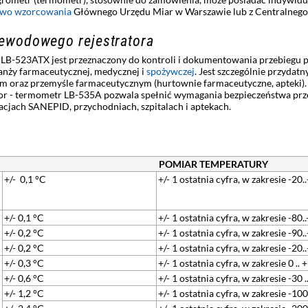
two wzorcowania
Głównego Urzędu Miar w Warszawie lub z Centralnego
ewodowego rejestratora
 LB-523ATX jest przeznaczony do kontroli i dokumentowania przebiegu 
anży farmaceutycznej, medycznej i
spożywczej
. Jest szczególnie przydat
 oraz przemyśle farmaceutycznym (hurtownie farmaceutyczne, apteki).
rator - termometr LB-535A pozwala spełnić wymagania bezpieczeństwa pr
acjach SANEPID, przychodniach, szpitalach i aptekach.
POMIAR TEMPERATURY
+/- 0,1 °C
+/- 1 ostatnia cyfra, w zakresie -20.
+/- 0,1 °C
+/- 1 ostatnia cyfra, w zakresie -80.
+/- 0,2 °C
+/- 1 ostatnia cyfra, w zakresie -90
+/- 0,2 °C
+/- 1 ostatnia cyfra, w zakresie -20
+/- 0,3 °C
+/- 1 ostatnia cyfra, w zakresie 0 ..
+/- 0,6 °C
+/- 1 ostatnia cyfra, w zakresie -30 
+/- 1,2 °C
+/- 1 ostatnia cyfra, w zakresie -10