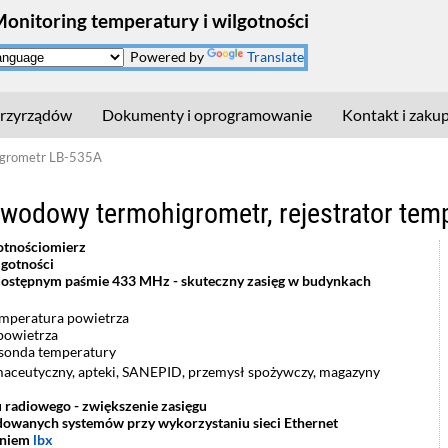
Monitoring temperatury i wilgotności
Powered by
Translate
rzyrządów
Dokumenty i oprogramowanie
Kontakt i zaku
grometr LB-535A
wodowy termohigrometr, rejestrator temp
otnościomierz
lgotności
ostępnym paśmie 433 MHz - skuteczny zasięg w budynkach
emperatura powietrza
powietrza
sonda temperatury
aceutyczny, apteki, SANEPID, przemysł spożywczy, magazyny
 radiowego - zwiększenie zasięgu
owanych systemów przy wykorzystaniu sieci Ethernet
aniem
lbx