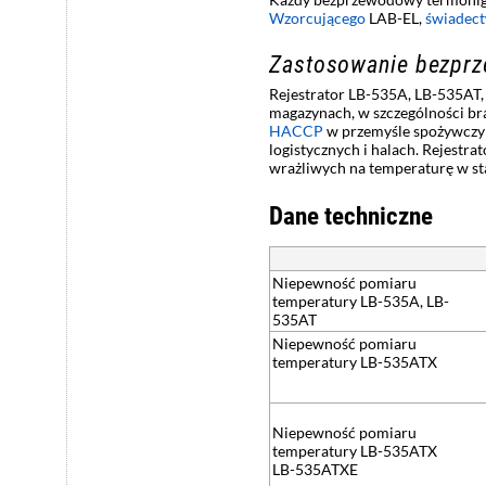
Wzorcującego
LAB-EL,
świadec
Zastosowanie bezprz
Rejestrator LB-535A, LB-535AT,
magazynach, w szczególności br
HACCP
w przemyśle spożywczym
logistycznych i halach. Rejest
wrażliwych na temperaturę w st
Dane techniczne
Niepewność pomiaru
temperatury LB-535A, LB-
535AT
Niepewność pomiaru
temperatury LB-535ATX
Niepewność pomiaru
temperatury LB-535ATX
LB-535ATXE