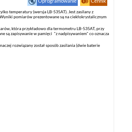
Oprogramowanie
Cennik
ko temperatury (wersja LB-535AT). Jest zasilany z
. Wyniki pomiarów prezentowane są na ciekłokrystalicznym
rów, która przykładowo dla termometru LB-535AT, przy
 Dane są zapisywanie w pamięci "z nadpisywaniem" co oznacza
czej rozwiązany został sposób zasilania (dwie baterie