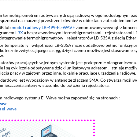
termohigrometrem odbywa się drogą radiową w ogólnodostępnym paśmi
łączności na znacznej przestrzeni również w obiektach z utrudnieniami w 
USB lub
moduł radiowy LB-499-EL-WAVE
zamontowany wewnątrz koncentr
ogramem
LBX
a bezprzewodowymi termohigrometrami - rejestratorami LB
tegrowanie termohigrometrów - rejestratorów LB-535A z siecią Ethern
r temperatury i wilgotności LB-535A może dodatkowo pełnić funkcję pr
) skutecznie zwiększającego zasięg, dzięki czemu możliwe jest stosowani
w.
torów pracujących w jednym systemie jest praktycznie nieograniczona. 
le i są cyklicznie odpytywane dzięki unikatowym adresom. Istnieje mo
cia pracy w zajętym przez inne, lokalnie pracujące urządzenia radiowe,
ndardowo jest wyposażony w antenę ze złączem SMA. Co stwarza możliw
ieszczenia anteny w stosunku do położenia rejestratora.
sem radiowego systemu El-Wave można zapoznać się na stronach :
wave
 el-wave