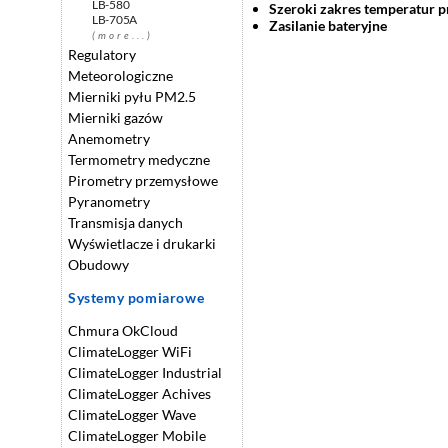
LB-580
Szeroki zakres temperatur p
LB-705A
Zasilanie bateryjne
(more...)
Regulatory
Meteorologiczne
Mierniki pyłu PM2.5
Mierniki gazów
Anemometry
Termometry medyczne
Pirometry przemysłowe
Pyranometry
Transmisja danych
Wyświetlacze i drukarki
Obudowy
Systemy pomiarowe
Chmura OkCloud
ClimateLogger WiFi
ClimateLogger Industrial
ClimateLogger Achives
ClimateLogger Wave
ClimateLogger Mobile