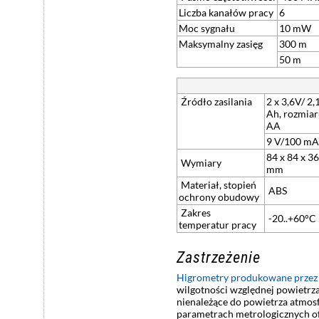
Liczba kanałów pracy
6
Moc sygnału
10 mW
Maksymalny zasięg
300 m
50 m
Źródło zasilania
2 x 3,6V/ 2,
Ah, rozmia
AA
9 V/100 mA
84 x 84 x 36
Wymiary
mm
Materiał, stopień
ABS
ochrony obudowy
Zakres
-20..+60°C
temperatur pracy
Zastrzeżenie
Higrometry produkowane przez
wilgotności względnej powietrza
nienależące do powietrza atmos
parametrach metrologicznych o