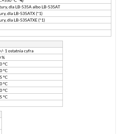
0..+550 °C
*4)
ury, dla LB-535A albo LB-535AT
ry, dla LB-535ATX (*1)
ry, dla LB-535ATXE (*1)
+/- 1 ostatnia cyfra
0 %
0 °C
0 °C
5 °C
0 °C
0 °C
5 °C