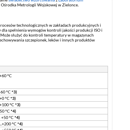
 Ośrodka Metrologii Wojskowej w Zielonce.
procesów technologicznych w zakładach produkcyjnych i
ny dla spełnienia wymogów kontroli jakości produkcji ISO i
 Może służyć do kontroli temperatury w magazynach
zechowywania szczepionek, leków i innych produktów
.+60 °C
.-60 °C
*3)
..+0 °C
*3)
..+100 °C
*3)
 +50 °C
*4)
.. +50 °C
*4)
0..+200 °C
*4)