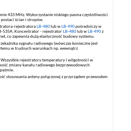
e 433 MHz. Wykorzystanie niskiego pasma częstotliwości
postaci ścian i stropów.
atora-rejestratora
LB-480
lub w
LB-490
pośredniczy w
-535A. Koncentrator - rejestrator
LB-480
lub w
LB-490
z
et, co zapewnia dużą elastyczność budowy systemu.
zekaźnika sygnału radiowego (wówczas konieczne jest
e sytemu w trudnych warunkach np. wewnątrz
Wszystkie rejestratory temperatury i wilgotności w
żliwość zmiany kanału radiowego bezprzewodowych
 paśmie.
ość stosowania anteny połączonej z przyrządem przewodem