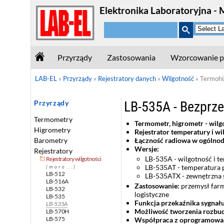
Elektronika Laboratoryjna - 
Przyrządy
Zastosowania
Wzorcowanie p
LAB-EL
»
Przyrządy
»
Rejestratory danych
»
Wilgotność
»
Termohi
LB-535A - Bezprze
Przyrządy
Termometry
Termometr, higrometr - wilg
Higrometry
Rejestrator temperatury i wi
Łączność radiowa w ogólnod
Barometry
Wersje:
Rejestratory
LB-535A - wilgotność i t
Rejestratory wilgotności
LB-535AT - temperatura 
(more...)
LB-512
LB-535ATX - zewnętrzna 
LB-516A
Zastosowanie:
przemysł farm
LB-532
logistyczne
LB-535
Funkcja przekaźnika sygnału
LB-535A
Możliwość tworzenia rozbud
LB-570H
LB-575
Współpraca z oprogramow