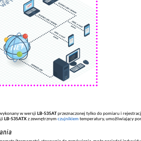
 wykonany w wersji
LB-535AT
przeznaczonej tylko do pomiaru i rejestr
sji
LB-535ATX
z zewnętrznym
czujnikiem
temperatury, umożliwiający p
ania
ometr (termometr), stosownie do zamówienia, może posiadać indywid