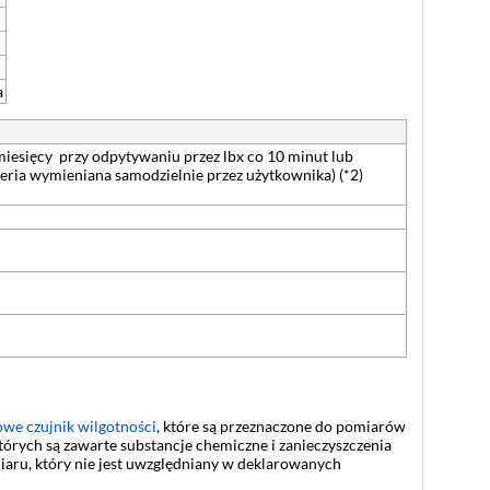
a
miesięcy przy odpytywaniu przez lbx co 10 minut lub
ateria wymieniana samodzielnie przez użytkownika) (*2)
we czujnik wilgotności
, które są przeznaczone do pomiarów
órych są zawarte substancje chemiczne i zanieczyszczenia
aru, który nie jest uwzględniany w deklarowanych