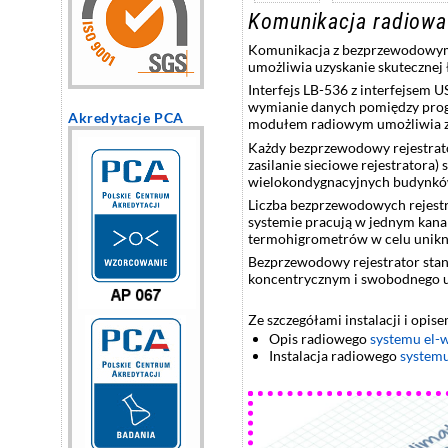
Komunikacja radiowa
Komunikacja z bezprzewodowym 
umożliwia uzyskanie skutecznej 
Interfejs LB-536 z interfejsem 
wymianie danych pomiędzy pr
Akredytacje PCA
modułem radiowym umożliwia zin
Każdy bezprzewodowy rejestrato
zasilanie sieciowe rejestratora
wielokondygnacyjnych budynkó
Liczba bezprzewodowych rejestra
systemie pracują w jednym kana
termohigrometrów w celu uniknię
Bezprzewodowy rejestrator sta
koncentrycznym i swobodnego um
Ze szczegółami instalacji i opi
Opis radiowego
systemu el-
Instalacja radiowego
systemu