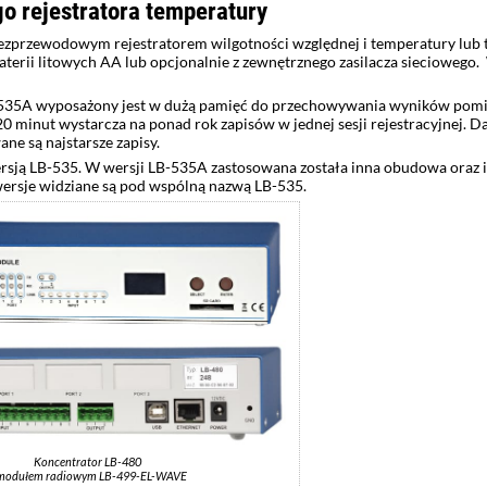
 rejestratora temperatury
zprzewodowym rejestratorem wilgotności względnej i temperatury lub tyl
erii litowych AA lub opcjonalnie z zewnętrznego zasilacza sieciowego
535A wyposażony jest w dużą pamięć do przechowywania wyników pomia
 20 minut wystarcza na ponad rok zapisów w jednej sesji rejestracyjnej.
ne są najstarsze zapisy.
ją LB-535. W wersji LB-535A zastosowana została inna obudowa oraz ina
wersje widziane są pod wspólną nazwą LB-535.
Koncentrator LB-480
modułem radiowym LB-499-EL-WAVE