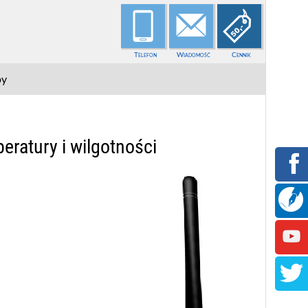
Telefon
Wiadomość
Cennik
py
eratury i wilgotności