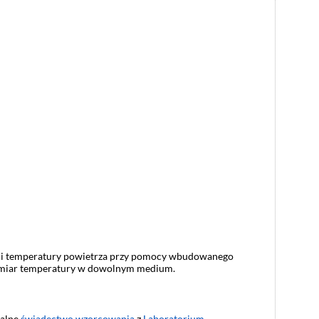
acji temperatury powietrza przy pomocy wbudowanego
omiar temperatury w dowolnym medium.
ualne
świadectwo wzorcowania
z
Laboratorium