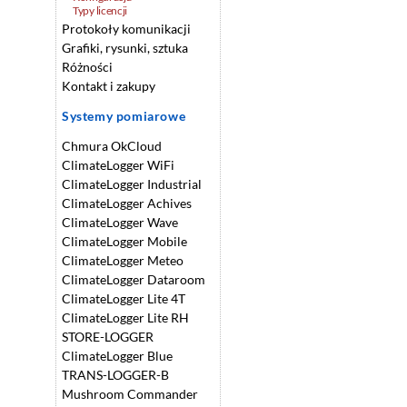
Typy licencji
Protokoły komunikacji
Grafiki, rysunki, sztuka
Różności
Kontakt i zakupy
Systemy pomiarowe
Chmura OkCloud
ClimateLogger WiFi
ClimateLogger Industrial
ClimateLogger Achives
ClimateLogger Wave
ClimateLogger Mobile
ClimateLogger Meteo
ClimateLogger Dataroom
ClimateLogger Lite 4T
ClimateLogger Lite RH
STORE-LOGGER
ClimateLogger Blue
TRANS-LOGGER-B
Mushroom Commander