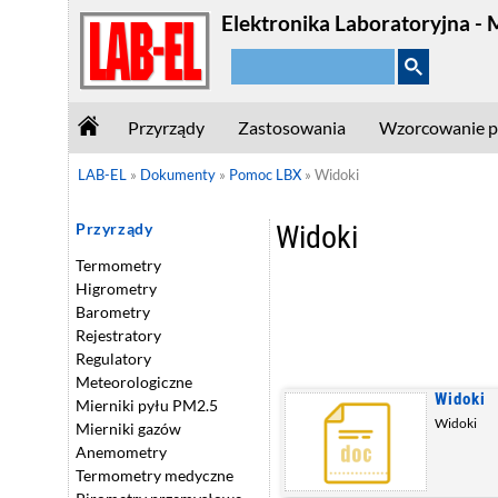
Elektronika Laboratoryjna - 
Przyrządy
Zastosowania
Wzorcowanie p
LAB-EL
»
Dokumenty
»
Pomoc LBX
»
Widoki
Widoki
Przyrządy
Termometry
Higrometry
Barometry
Rejestratory
Regulatory
Meteorologiczne
Widoki
Mierniki pyłu PM2.5
Widoki
Mierniki gazów
Anemometry
Termometry medyczne