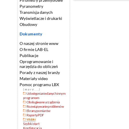
Pirometry przemysłowe
Pyranometry
Transmisja danych
Wyświetlacze i drukarki
Obudowy
Dokumenty
O naszej stronie www
O firmie LAB-EL
Publikacje
Oprogramowanie i
narzędzia do obliczeń
Porady z naszej branży
Materiały video
Pomoc programu LBX
(more...)
Udostępnianie danych innym
programom
Obsługiwane urządzenia
Rozwiązywanie problemów
Ekrany pomiarów
Raporty PDF
Widoki
Szybki start
Konfiguracja