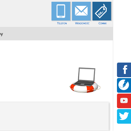
Telefon
Wiadomość
Cennik
py