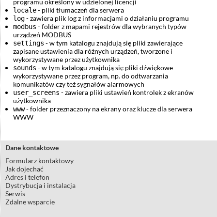
programu określony w udzielonej licencji
- pliki tłumaczeń dla serwera
locale
- zawiera plik log z informacjami o działaniu programu
log
- folder z mapami rejestrów dla wybranych typów
modbus
urządzeń MODBUS
- w tym katalogu znajdują się pliki zawierające
settings
zapisane ustawienia dla różnych urządzeń, tworzone i
wykorzystywane przez użytkownika
- w tym katalogu znajdują się pliki dźwiękowe
sounds
wykorzystywane przez program, np. do odtwarzania
komunikatów czy też sygnałów alarmowych
- zawiera pliki ustawień kontrolek z ekranów
user_screens
użytkownika
- folder przeznaczony na ekrany oraz klucze dla serwera
www
WWW
Dane kontaktowe
Formularz kontaktowy
Jak dojechać
Adres i telefon
Dystrybucja i instalacja
Serwis
Zdalne wsparcie