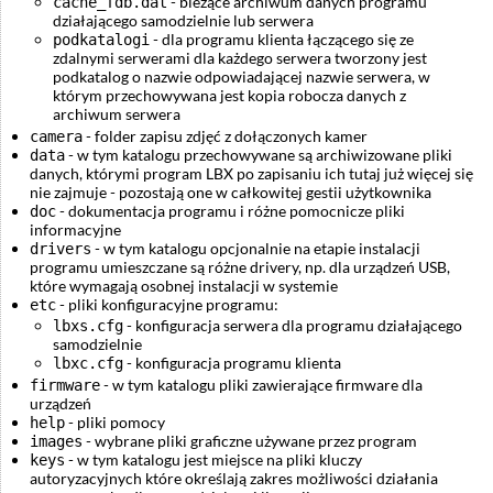
- bieżące archiwum danych programu
cache_fdb.dat
działającego samodzielnie lub serwera
- dla programu klienta łączącego się ze
podkatalogi
zdalnymi serwerami dla każdego serwera tworzony jest
podkatalog o nazwie odpowiadającej nazwie serwera, w
którym przechowywana jest kopia robocza danych z
archiwum serwera
- folder zapisu zdjęć z dołączonych kamer
camera
- w tym katalogu przechowywane są archiwizowane pliki
data
danych, którymi program LBX po zapisaniu ich tutaj już więcej się
nie zajmuje - pozostają one w całkowitej gestii użytkownika
- dokumentacja programu i różne pomocnicze pliki
doc
informacyjne
- w tym katalogu opcjonalnie na etapie instalacji
drivers
programu umieszczane są różne drivery, np. dla urządzeń USB,
które wymagają osobnej instalacji w systemie
- pliki konfiguracyjne programu:
etc
- konfiguracja serwera dla programu działającego
lbxs.cfg
samodzielnie
- konfiguracja programu klienta
lbxc.cfg
- w tym katalogu pliki zawierające firmware dla
firmware
urządzeń
- pliki pomocy
help
- wybrane pliki graficzne używane przez program
images
- w tym katalogu jest miejsce na pliki kluczy
keys
autoryzacyjnych które określają zakres możliwości działania