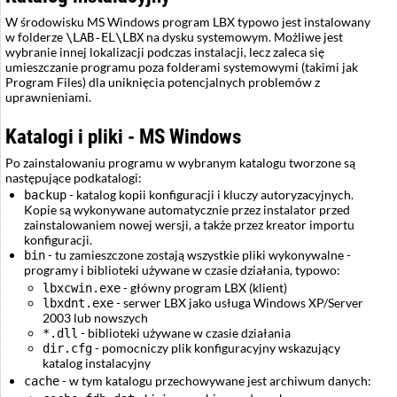
W środowisku MS Windows program LBX typowo jest instalowany
w folderze
na dysku systemowym. Możliwe jest
\LAB-EL\LBX
wybranie innej lokalizacji podczas instalacji, lecz zaleca się
umieszczanie programu poza folderami systemowymi (takimi jak
Program Files) dla uniknięcia potencjalnych problemów z
uprawnieniami.
Katalogi i pliki - MS Windows
Po zainstalowaniu programu w wybranym katalogu tworzone są
następujące podkatalogi:
- katalog kopii konfiguracji i kluczy autoryzacyjnych.
backup
Kopie są wykonywane automatycznie przez instalator przed
zainstalowaniem nowej wersji, a także przez kreator importu
konfiguracji.
- tu zamieszczone zostają wszystkie pliki wykonywalne -
bin
programy i biblioteki używane w czasie działania, typowo:
- główny program LBX (klient)
lbxcwin.exe
- serwer LBX jako usługa Windows XP/Server
lbxdnt.exe
2003 lub nowszych
- biblioteki używane w czasie działania
*.dll
- pomocniczy plik konfiguracyjny wskazujący
dir.cfg
katalog instalacyjny
- w tym katalogu przechowywane jest archiwum danych:
cache