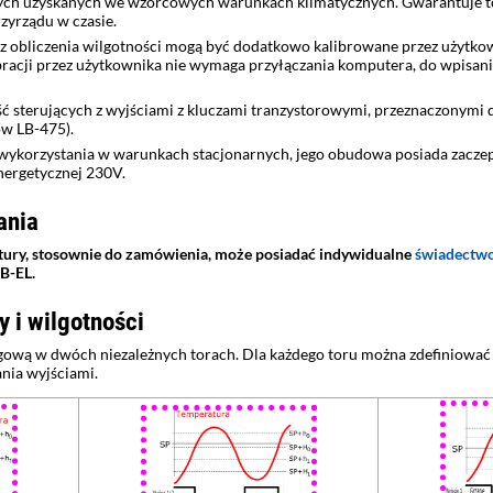
ch uzyskanych we wzorcowych warunkach klimatycznych. Gwarantuje to 
yrządu w czasie.
 obliczenia wilgotności mogą być dodatkowo kalibrowane przez użytkowni
bracji przez użytkownika nie wymaga przyłączania komputera, do wpisani
ść sterujących z wyjściami z kluczami tranzystorowymi, przeznaczonymi 
ów LB-475).
 wykorzystania w warunkach stacjonarnych, jego obudowa posiada zacze
energetycznej 230V.
ania
tury, stosownie do zamówienia, może posiadać indywidualne
świadectw
B-EL.
 i wilgotności
rogową w dwóch niezależnych torach. Dla każdego toru można zdefiniowa
nia wyjściami.