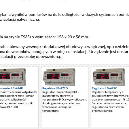
łania wyników pomiarów na duże odległości w dużych systemach pomia
 z izolacją galwaniczną.
 na szynie TS35) o wymiarach: 158 x 90 x 58 mm.
zainstalowany wewnątrz dodatkowej obudowy zewnętrznej, np. rozdzieln
a do warunków panujących w miejscu instalacji. Urządzenie jest dostar
nstalacji przez osobę upoważnioną.
hrometer LB-474P
Regulator LB-472D
Regulator LB-472C
roniczny miernik wilgotności
Regulator temperatury PID -
Regulator temperatury z
trza, psychrometr. Pomiar
dwustrefowy sterownik
czujnikiem zewnętrznym. Po
ratury i wilgotności
temperatury PID z wyświetlaczem.
oparty o termorezystor Pt-1
trza, zewnętrzne czujniki
Atrakcyjna cena, świadectwo
Świadectwo wzorcowania,
nowe Pt-1000.
wzorcowania czujnika
regulator do zastosowań
temperatury.
przemysłowych.