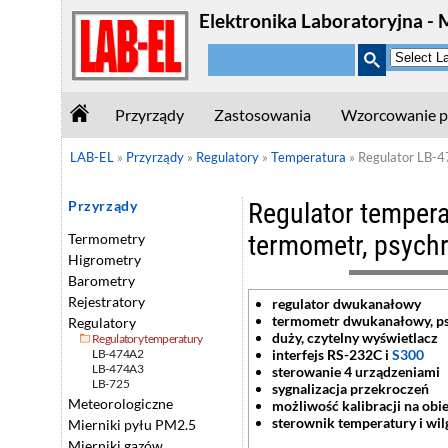
Elektronika Laboratoryjna - 
Przyrządy
Zastosowania
Wzorcowanie p
LAB-EL
»
Przyrządy
»
Regulatory
»
Temperatura
»
Regulator LB-
Regulator tempera
Przyrządy
termometr, psych
Termometry
Higrometry
Barometry
Rejestratory
regulator dwukanałowy
termometr dwukanałowy, p
Regulatory
duży, czytelny wyświetlacz
Regulatory temperatury
interfejs RS-232C i
S300
LB-474A2
LB-474A3
sterowanie 4 urządzeniami
LB-725
sygnalizacja przekroczeń
Meteorologiczne
możliwość kalibracji na obi
sterownik temperatury i wil
Mierniki pyłu PM2.5
Mierniki gazów