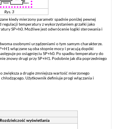
Rys. 3
czane kiedy mierzony parametr spadnie poniżej pewnej
 regulacji temperatury z wykorzystaniem grzałki jako
tury SP+h0. Możliwe jest odwrócenie logiki sterowania i
 dwoma osobnymi urządzeniami o tym samym charakterze.
 SP+H1 włączane są oba stopnie mocy i pracują dopóki
astępuje po osiągnięciu SP+h0. Po spadku temperatury do
tanie znowy drugi przy SP+H1. Podobnie jak dla poprzedniego
o zwiększa a drugie zmniejsza wartość mierzonego
 chłodzącego. Użytkownik definiuje progi włączania i
Rozdzielczość wyświetlania