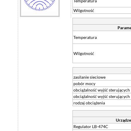
Temperatura
Wilgotność
Parame
Temperatura
Wilgotność
zasilanie sieciowe
pobór mocy
obciążalność wyjść sterujących
obciążalność wyjść sterujących
rodzaj obciążenia
Urządze
Regulator LB-474C