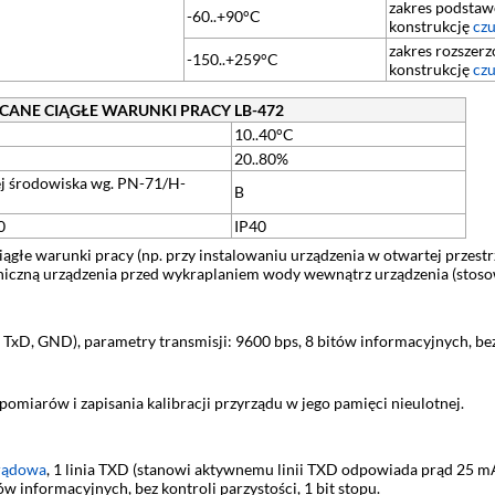
zakres podstaw
-60..+90°C
konstrukcję
czu
zakres rozszer
-150..+259°C
konstrukcję
czu
CANE CIĄGŁE WARUNKI PRACY LB-472
10..40°C
20..80%
ej środowiska wg. PN-71/H-
B
50
IP40
ciągłe warunki pracy (np. przy instalowaniu urządzenia w otwartej prz
oniczną urządzenia przed wykraplaniem wody wewnątrz urządzenia (stos
TxD, GND), parametry transmisji: 9600 bps, 8 bitów informacyjnych, bez k
miarów i zapisania kalibracji przyrządu w jego pamięci nieulotnej.
prądowa
, 1 linia TXD (stanowi aktywnemu linii TXD odpowiada prąd 25 
w informacyjnych, bez kontroli parzystości, 1 bit stopu.