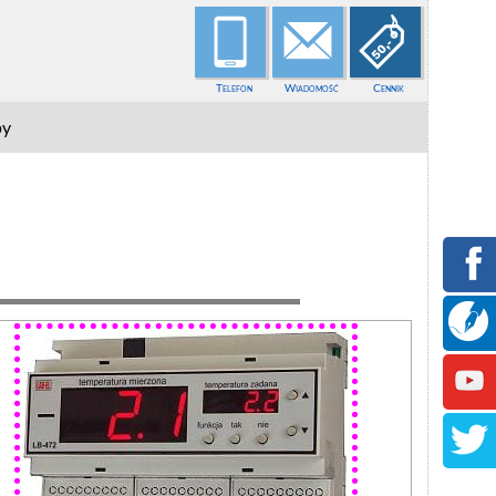
Telefon
Wiadomość
Cennik
py