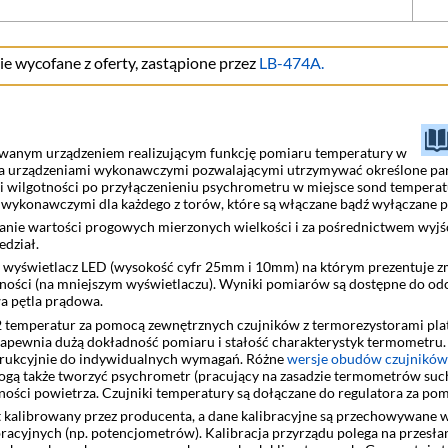
wycofane z oferty, zastąpione przez
LB-474A
.
rowanym urządzeniem realizującym funkcję pomiaru temperatury w
a urządzeniami wykonawczymi pozwalającymi utrzymywać określone par
y i wilgotności po przyłączenieniu psychrometru w miejsce sond temper
 wykonawczymi dla każdego z torów, które są włączane bądź wyłączane 
anie wartości progowych mierzonych wielkości i za pośrednictwem wyjśc
edział.
ny wyświetlacz LED (wysokość cyfr 25mm i 10mm) na którym prezentuje z
tności (na mniejszym wyświetlaczu). Wyniki pomiarów są dostępne do od
a pętla prądowa.
 temperatur za pomocą zewnętrznych czujników z termorezystorami pla
apewnia dużą dokładność pomiaru i stałość charakterystyk termometru
rukcyjnie do indywidualnych wymagań. Różne
wersje obudów czujników
ą także tworzyć psychrometr (pracujący na zasadzie termometrów suche
tności powietrza. Czujniki temperatury są dołączane do regulatora za po
 kalibrowany przez producenta, a dane kalibracyjne są przechowywane w 
cyjnych (np. potencjometrów). Kalibracja przyrządu polega na przesłani