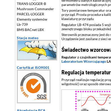
termometru danych kalibracyjny
TRANS-LOGGER-B
parametrów metrologicznych prz
Mushroom Commander
Tory pomiarowe temperatur oraz
PARCEL-LOGGER
przyrząd. Prosta procedura kali
klawiaturę przyrządu
Elementy systemów
Lb-739
Regulator LB-474 posiada 5 wyj
zewnętrznego bloku przekaźnik
BMS BACnet LBX
Sterownik przeznaczony jest do
Stacje meteo
Urządzenie jest zasilane z sieci 
Świadectwo wzorcow
Regulator z czujnikami tempera
Laboratorium Wzorcującego
LA
Certyfikat ISO9001
Regulacja temperatury
Przyrząd realizuje regulację p
wilgotność) oraz sposób sterowa
Akredytacje PCA