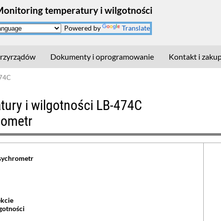
Monitoring temperatury i wilgotności
Powered by
Translate
rzyrządów
Dokumenty i oprogramowanie
Kontakt i zaku
474C
tury i wilgotności LB-474C
rometr
sychrometr
ekcie
gotności