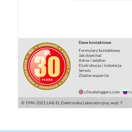
Dane kontaktowe
Formularz kontaktowy
Jak dojechać
Adres i telefon
Dystrybucja i instalacja
Serwis
Zdalne wsparcie
climateloggers.com
ru
© 1996-2021 LAB-EL Elektronika Laboratoryjna, wyd. 7