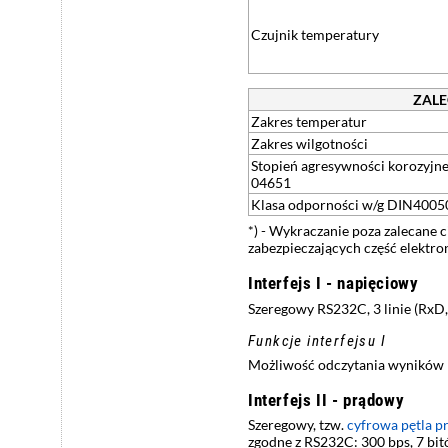
Czujnik temperatury
ZALE
Zakres temperatur
Zakres wilgotności
Stopień agresywności korozyjn
04651
Klasa odporności w/g DIN400
*) - Wykraczanie poza zalecane 
zabezpieczających część elektr
Interfejs I - napięciowy
Szeregowy RS232C, 3 linie (RxD, 
Funkcje interfejsu I
Możliwość odczytania wyników po
Interfejs II - prądowy
Szeregowy, tzw.
cyfrowa pętla 
zgodne z RS232C: 300 bps, 7 bitó