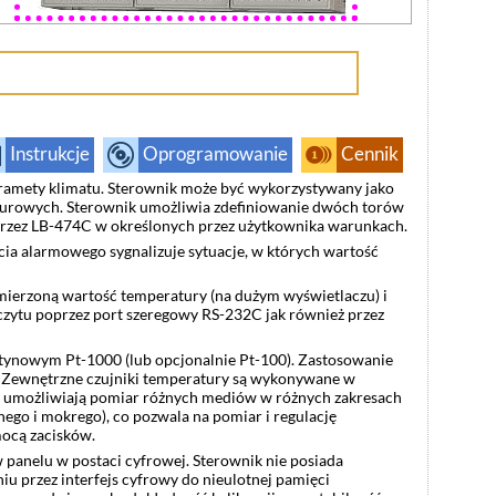
Instrukcje
Oprogramowanie
Cennik
amety klimatu. Sterownik może być wykorzystywany jako
aturowych. Sterownik umożliwia zdefiniowanie dwóch torów
przez LB-474C w określonych przez użytkownika warunkach.
ia alarmowego sygnalizuje sytuacje, w których wartość
mierzoną wartość temperatury (na dużym wyświetlaczu) i
czytu poprzez port szeregowy RS-232C jak również przez
tynowym Pt-1000 (lub opcjonalnie Pt-100). Zastosowanie
. Zewnętrzne czujniki temperatury są wykonywane w
umożliwiają pomiar różnych mediów w różnych zakresach
go i mokrego), co pozwala na pomiar i regulację
mocą zacisków.
panelu w postaci cyfrowej. Sterownik nie posiada
u przez interfejs cyfrowy do nieulotnej pamięci