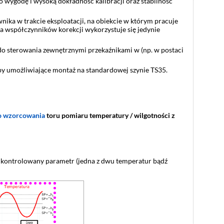
wygodę i wysoką dokładność kalibracji oraz stabilność
ka w trakcie eksploatacji, na obiekcie w którym pracuje
a współczynników korekcji wykorzystuje się jedynie
do sterowania zewnętrznymi przekaźnikami w (np. w postaci
py umożliwiające montaż na standardowej szynie TS35.
o wzorcowania
toru pomiaru temperatury / wilgotności z
ć kontrolowany parametr (jedna z dwu temperatur bądź