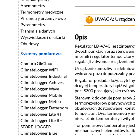
Anemometry
Termometry medyczne
Pirometry przemysłowe
UWAGA: Urządzenie 
Pyranometry
Transmisja danych
Opis
Wyświetlacze i drukarki
Obudowy
Regulator LB-474C jest zinteg
dwóch punktach oraz sterowani
Systemy pomiarowe
miernik i regulator temperatur
regulacji z dwoma urządzeniami
Chmura OkCloud
Urządzenie umożliwia zdefiniow
ClimateLogger WiFi
wykracza poza dopuszczalny prz
ClimateLogger Industrial
Regulator posiada duży, czytel
ClimateLogger Achives
drugiej temperatury bądź wilgo
ClimateLogger Wave
port S300 pracujący jako cyfrow
ClimateLogger Mobile
Sterownik dokonuje pomiarów 2
ClimateLogger Meteo
termorezystorów platynowych z
ClimateLogger Dataroom
obudowach dostosowanej konst
temperatur. Dwa termometry mog
ClimateLogger Lite 4T
niezależnie temperatury i wilgo
ClimateLogger Lite RH
Tor pomiarowy temperatury jest
STORE-LOGGER
mechanicznych elementów kalibra
ClimateLogger Blue