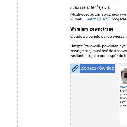
Funkcje interfejsu II
Możliwość automatycznego wysy
klimatu -
patrz LB-473
). Wyjście
Wymiary zewnętrzne
Obudowa panelowa (do wieszania
Uwaga:
Sterownik powinien być 
zewnętrznej musi być dostosowan
zasilaniem), jako podzespół do i
Zobacz również
Psyc
Elekt
powie
tempe
powie
platy