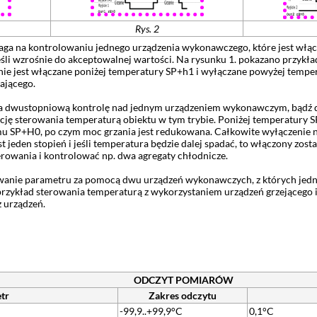
Rys. 2
laga na kontrolowaniu jednego urządzenia wykonawczego, które jest włą
śli wzrośnie do akceptowalnej wartości. Na rysunku 1. pokazano przykład
ie jest włączane poniżej temperatury SP+h1 i wyłączane powyżej tempera
ającego.
ia dwustopniową kontrolę nad jednym urządzeniem wykonawczym, bądź
tuację sterowania temperaturą obiektu w tym trybie. Poniżej temperatury
mu SP+H0, po czym moc grzania jest redukowana. Całkowite wyłączenie n
t jeden stopień i jeśli temperatura będzie dalej spadać, to włączony zos
rowania i kontrolować np. dwa agregaty chłodnicze.
owanie parametru za pomocą dwu urządzeń wykonawczych, z których jedn
przykład sterowania temperaturą z wykorzystaniem urządzeń grzejącego i
 urządzeń.
ODCZYT POMIARÓW
tr
Zakres odczytu
-99,9..+99,9°C
0,1°C