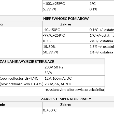
+100..+259°C
1°C
5..99,9%
0.1%
NIEPEWNOŚĆ POMIARÓW
tr
Zakres
-40..150°C
0,1°C +/- ostatn
-99,9..+259°C
1°C +/- ostatnia
0..15
2% +/- ostatnia
15..50%
1,5% +/- ostatni
50..99,9%
1% +/- ostatnia
ZASILANIE, WYJŚCIE STERUJĄCE
230V 50 Hz
5 VA
 (open collector LB-474C)
12V, 100 mA, DC
 (blok przekaźników LB-475)
230V, 6A, AC/DC
rezystancyjne albo cewka przekaźnika
ZAKRES TEMPERATUR PRACY
nie
Zakres
0..+50°C