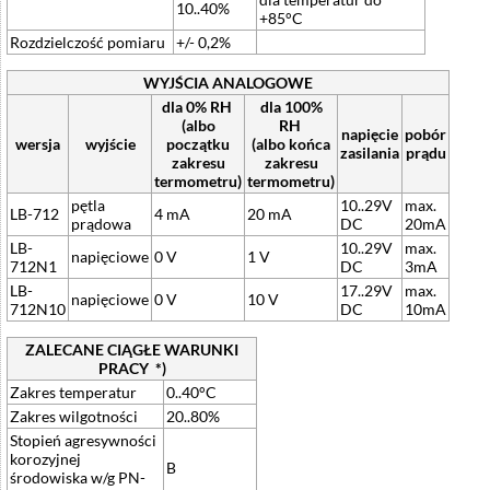
10..40%
+85°C
Rozdzielczość pomiaru
+/- 0,2%
WYJŚCIA ANALOGOWE
dla 0% RH
dla 100%
(albo
RH
napięcie
pobór
wersja
wyjście
początku
(albo końca
zasilania
prądu
zakresu
zakresu
termometru)
termometru)
pętla
10..29V
max.
LB-712
4 mA
20 mA
prądowa
DC
20mA
LB-
10..29V
max.
napięciowe
0 V
1 V
712N1
DC
3mA
LB-
17..29V
max.
napięciowe
0 V
10 V
712N10
DC
10mA
ZALECANE CIĄGŁE WARUNKI
PRACY *)
Zakres temperatur
0..40°C
Zakres wilgotności
20..80%
Stopień agresywności
korozyjnej
B
środowiska w/g PN-