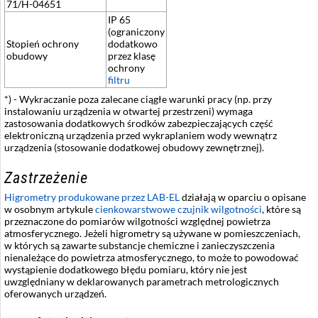
71/H-04651
IP 65
(ograniczony
Stopień ochrony
dodatkowo
obudowy
przez klasę
ochrony
filtru
*) - Wykraczanie poza zalecane ciągłe warunki pracy (np. przy
instalowaniu urządzenia w otwartej przestrzeni) wymaga
zastosowania dodatkowych środków zabezpieczających część
elektroniczną urządzenia przed wykraplaniem wody wewnątrz
urządzenia (stosowanie dodatkowej obudowy zewnętrznej).
Zastrzeżenie
Higrometry produkowane przez LAB-EL
działają w oparciu o opisane
w osobnym artykule
cienkowarstwowe czujnik wilgotności
, które są
przeznaczone do pomiarów wilgotności względnej powietrza
atmosferycznego. Jeżeli higrometry są używane w pomieszczeniach,
w których są zawarte substancje chemiczne i zanieczyszczenia
nienależące do powietrza atmosferycznego, to może to powodować
wystąpienie dodatkowego błędu pomiaru, który nie jest
uwzględniany w deklarowanych parametrach metrologicznych
oferowanych urządzeń.