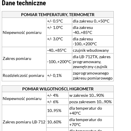
Dane techniczne
POMIAR TEMPERATURY, TERMOMETR
+/- 0.5°C
dla zakresu 0..+50°C
+/- 1.0°C
dla zakresu
Niepewność pomiaru
-40..+85°C
+/- 3.0°C
dla zakresu
-100..+200°C
-40..+85°C
czujnik wbudowany
dla LB-712TX, zakres
Zakres pomiaru
-100..+200°C
programowany,
zewnętrzny czujnik
zaprogramowanego
Rozdzielczość pomiaru
+/- 0,1%
zakresu pomiarowego
POMIAR WILGOTNOŚCI, HIGROMETR
+/- 4%
w zakresie 10...90%
Niepewność pomiaru
+/- 6%
poza zakresem 10...90%
dla temperatur do
10..95%
+40°C
dla temperatur do
Zakres pomiaru LB-712
10..60%
+70°C
dla temperatur do