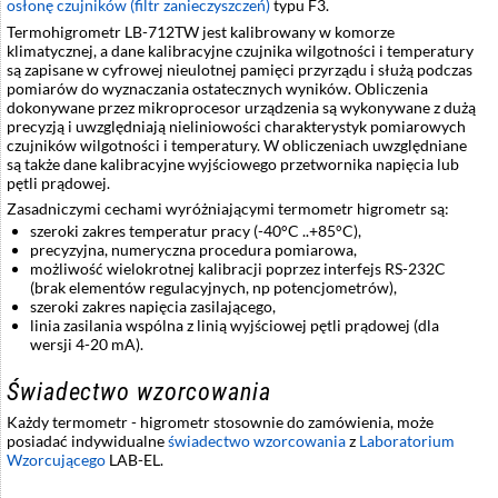
osłonę czujników (filtr zanieczyszczeń)
typu F3.
Termohigrometr LB-712TW jest kalibrowany w komorze
klimatycznej, a dane kalibracyjne czujnika wilgotności i temperatury
są zapisane w cyfrowej nieulotnej pamięci przyrządu i służą podczas
pomiarów do wyznaczania ostatecznych wyników. Obliczenia
dokonywane przez mikroprocesor urządzenia są wykonywane z dużą
precyzją i uwzględniają nieliniowości charakterystyk pomiarowych
czujników wilgotności i temperatury. W obliczeniach uwzględniane
są także dane kalibracyjne wyjściowego przetwornika napięcia lub
pętli prądowej.
Zasadniczymi cechami wyróżniającymi termometr higrometr są:
szeroki zakres temperatur pracy (-40°C ..+85°C),
precyzyjna, numeryczna procedura pomiarowa,
możliwość wielokrotnej kalibracji poprzez interfejs RS-232C
(brak elementów regulacyjnych, np potencjometrów),
szeroki zakres napięcia zasilającego,
linia zasilania wspólna z linią wyjściowej pętli prądowej (dla
wersji 4-20 mA).
Świadectwo wzorcowania
Każdy termometr - higrometr stosownie do zamówienia, może
posiadać indywidualne
świadectwo wzorcowania
z
Laboratorium
Wzorcującego
LAB-EL.