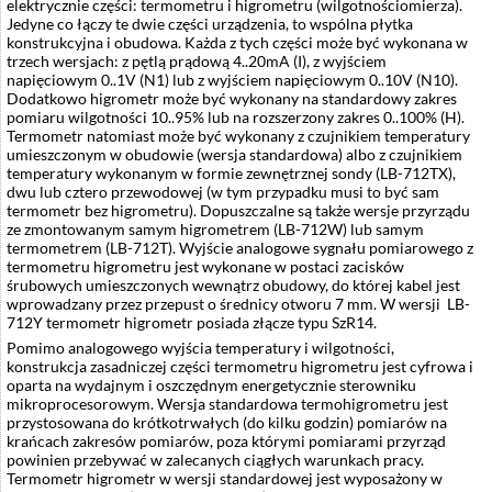
elektrycznie części: termometru i higrometru (wilgotnościomierza).
Jedyne co łączy te dwie części urządzenia, to wspólna płytka
konstrukcyjna i obudowa. Każda z tych części może być wykonana w
trzech wersjach: z pętlą prądową 4..20mA (I), z wyjściem
napięciowym 0..1V (N1) lub z wyjściem napięciowym 0..10V (N10).
Dodatkowo higrometr może być wykonany na standardowy zakres
pomiaru wilgotności 10..95% lub na rozszerzony zakres 0..100% (H).
Termometr natomiast może być wykonany z czujnikiem temperatury
umieszczonym w obudowie (wersja standardowa) albo z czujnikiem
temperatury wykonanym w formie zewnętrznej sondy (LB-712TX),
dwu lub cztero przewodowej (w tym przypadku musi to być sam
termometr bez higrometru). Dopuszczalne są także wersje przyrządu
ze zmontowanym samym higrometrem (LB-712W) lub samym
termometrem (LB-712T). Wyjście analogowe sygnału pomiarowego z
termometru higrometru jest wykonane w postaci zacisków
śrubowych umieszczonych wewnątrz obudowy, do której kabel jest
wprowadzany przez przepust o średnicy otworu 7 mm. W wersji LB-
712Y termometr higrometr posiada złącze typu SzR14.
Pomimo analogowego wyjścia temperatury i wilgotności,
konstrukcja zasadniczej części termometru higrometru jest cyfrowa i
oparta na wydajnym i oszczędnym energetycznie sterowniku
mikroprocesorowym. Wersja standardowa termohigrometru jest
przystosowana do krótkotrwałych (do kilku godzin) pomiarów na
krańcach zakresów pomiarów, poza którymi pomiarami przyrząd
powinien przebywać w zalecanych ciągłych warunkach pracy.
Termometr higrometr w wersji standardowej jest wyposażony w