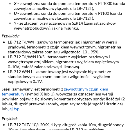
X
- zewnętrzna sonda do pomiaru temperatury PT1000 (sonda
zewnętrzna możliwa wyłącznie dla LB-712T),
U
- zewnętrzna sonda do pomiaru temperatury Pt100 (sonda
zewnętrzna możliwa wyłącznie dla LB-712T),
Y
- ze złączem przyłączeniowym SzR14 (zamiast zacisków
wewnątrz obudowy), jak na rysunku.
Przykłady:
LB-712 T/I/W/I - zarówno termometr jak i higrometr w wersji
prądowej, termometr z czujnikiem wewnętrznym, higrometr na
standardowy zakres pomiaru wilgotności 10 .. 95%.
LB-712 T/I/W/N10/S - termometr z wyjściem prądowym i
wewnętrznym czujnikiem, higrometr z wyjściem napięciowym
0..10V, całość zalana zalewą silikonową.
LB-712 W/N1 - zamontowany jest wyłącznie higrometr ze
standardowym zakresem pomiaru wilgotności i wyjściem
napięciowym 0..1V.
Jeżeli zamawiany jest termometr z
zewnętrznym czujnikiem
temperatury
(symbol X lub U), wówczas za oznaczeniem wersji
powinien pojawić się słowny komentarz dotyczący sondy: ilość żył (2
lub 4), długość przewodu sondy, wymiary sondy (długość i średnica)
lub
jej typ
.
Przykład:
LB-712 T/IZ/-10/+20/X, 4 żyły, długość kabla 10m, długość sondy
10cm, średnica 6mm. - oznaczenie LB-712 z: wyjściem