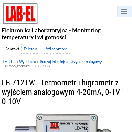
Elektronika Laboratoryjna - Monitoring
temperatury i wilgotności
Telefon
Wiadomość
LAB-EL
»
Wg klucza
»
Rodzaj interfejsu
»
Sygnał analogowy
»
Termohigrometr LB-712TW
LB-712TW - Termometr i higrometr z
wyjściem analogowym 4-20mA, 0-1V i
0-10V