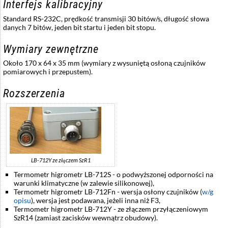
Interfejs kalibracyjny
Standard RS-232C, prędkość transmisji 30 bitów/s, długość słowa
danych 7 bitów, jeden bit startu i jeden bit stopu.
Wymiary zewnętrzne
Około 170 x 64 x 35 mm (wymiary z wysuniętą osłoną czujników
pomiarowych i przepustem).
Rozszerzenia
LB-712Y ze złączem SzR1
Termometr higrometr LB-712S - o podwyższonej odporności na
warunki klimatyczne (w zalewie silikonowej),
Termometr higrometr LB-712Fn - wersja osłony czujników (
w/g
opisu
), wersja jest podawana, jeżeli inna niż F3,
Termometr higrometr LB-712Y - ze złączem przyłączeniowym
SzR14 (zamiast zacisków wewnątrz obudowy).