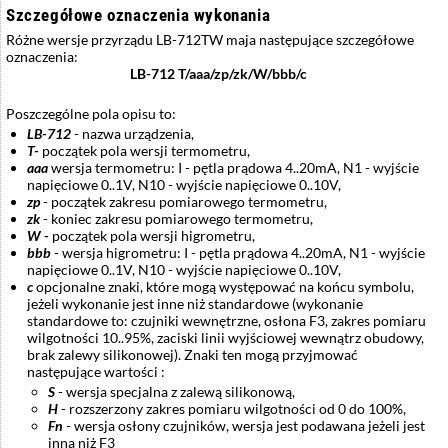
Szczegółowe oznaczenia wykonania
Różne wersje przyrządu LB-712TW maja następujące szczegółowe
oznaczenia:
LB-712 T/aaa/zp/zk/W/bbb/c
Poszczególne pola opisu to:
LB-712
- nazwa urządzenia,
T-
początek pola wersji termometru,
aaa
wersja termometru: I - pętla prądowa 4..20mA, N1 - wyjście
napięciowe 0..1V, N10 - wyjście napięciowe 0..10V,
zp
- początek zakresu pomiarowego termometru,
zk
- koniec zakresu pomiarowego termometru,
W -
początek pola wersji higrometru,
bbb
- wersja higrometru: I - pętla prądowa 4..20mA, N1 - wyjście
napięciowe 0..1V, N10 - wyjście napięciowe 0..10V,
c
opcjonalne znaki, które mogą występować na końcu symbolu,
jeżeli wykonanie jest inne niż standardowe (wykonanie
standardowe to: czujniki wewnętrzne, osłona F3, zakres pomiaru
wilgotności 10..95%, zaciski linii wyjściowej wewnątrz obudowy,
brak zalewy silikonowej). Znaki ten mogą przyjmować
następujące wartości :
S
- wersja specjalna z zalewą silikonową,
H
- rozszerzony zakres pomiaru wilgotności od 0 do 100%,
Fn
- wersja osłony czujników, wersja jest podawana jeżeli jest
inna niż F3