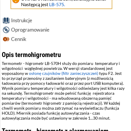
Następcą jest
LB-575.
Instrukcje
Oprogramowanie
Cennik
Opis termohigrometru
Termometr - higrometr LB-570H służy do pomiaru temperatury i
wilgotności względnej powietrza. W wersji standardowej jest
wyposażony w
osłonę czujników (filtr zanieczyszczeń)
typu F2. Jest
to przyrząd przenośny z zasilaniem bateryjnym (z możliwością
ładowania przy pomocy ładowarki oraz przez port USB komputera).
Wynik pomiaru temperatury i wilgotności odświeżany jest kilka razy
na sekundę. Termohigrometr może pełnić funkcję rejestratora
temperatury i wilgotności - ma wbudowaną obszerną pamięć
pomiarów (termometr higrometr z pamięcią rejestracji). W każdej
chwili wynik pomiaru można zatrzymać na wyświetlaczu (funkcja
HOLD). Miernik posiada funkcję autowyłączania - czas
autowyłączania może być ustawiony w zakresie 1...30 minut.