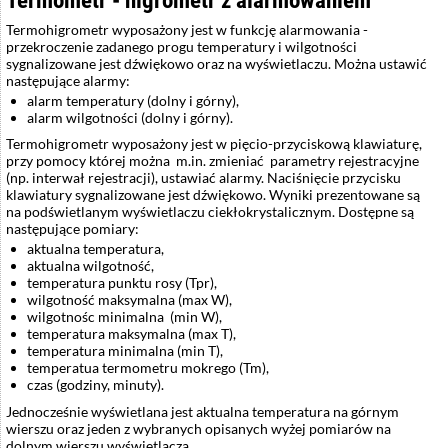
Termometr - higrometr z alarmowaniem
Termohigrometr wyposażony jest w funkcję alarmowania -
przekroczenie zadanego progu temperatury i wilgotności
sygnalizowane jest dźwiękowo oraz na wyświetlaczu. Można ustawić
następujące alarmy:
alarm temperatury (dolny i górny),
alarm wilgotności (dolny i górny).
Termohigrometr wyposażony jest w pięcio-przyciskową klawiaturę,
przy pomocy której można m.in. zmieniać parametry rejestracyjne
(np. interwał rejestracji), ustawiać alarmy. Naciśnięcie przycisku
klawiatury sygnalizowane jest dźwiękowo. Wyniki prezentowane są
na podświetlanym wyświetlaczu ciekłokrystalicznym. Dostępne są
następujące pomiary:
aktualna temperatura,
aktualna wilgotność,
temperatura punktu rosy (Tpr),
wilgotność maksymalna (max W),
wilgotnośc minimalna (min W),
temperatura maksymalna (max T),
temperatura minimalna (min T),
temperatua termometru mokrego (Tm),
czas (godziny, minuty).
Jednocześnie wyświetlana jest aktualna temperatura na górnym
wierszu oraz jeden z wybranych opisanych wyżej pomiarów na
dolnym wierszu wyświetlacza.