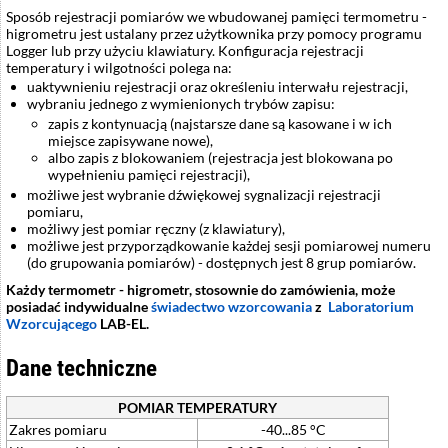
Sposób rejestracji pomiarów we wbudowanej pamięci termometru -
higrometru jest ustalany przez użytkownika przy pomocy programu
Logger lub przy użyciu klawiatury. Konfiguracja rejestracji
temperatury i wilgotności polega na:
uaktywnieniu rejestracji oraz określeniu interwału rejestracji,
wybraniu jednego z wymienionych trybów zapisu:
zapis z kontynuacją (najstarsze dane są kasowane i w ich
miejsce zapisywane nowe),
albo zapis z blokowaniem (rejestracja jest blokowana po
wypełnieniu pamięci rejestracji),
możliwe jest wybranie dźwiękowej sygnalizacji rejestracji
pomiaru,
możliwy jest pomiar ręczny (z klawiatury),
możliwe jest przyporządkowanie każdej sesji pomiarowej numeru
(do grupowania pomiarów) - dostępnych jest 8 grup pomiarów.
Każdy termometr - higrometr, stosownie do zamówienia, może
posiadać indywidualne
świadectwo wzorcowania
z
Laboratorium
Wzorcującego
LAB-EL.
Dane techniczne
POMIAR TEMPERATURY
Zakres pomiaru
-40...85 °C