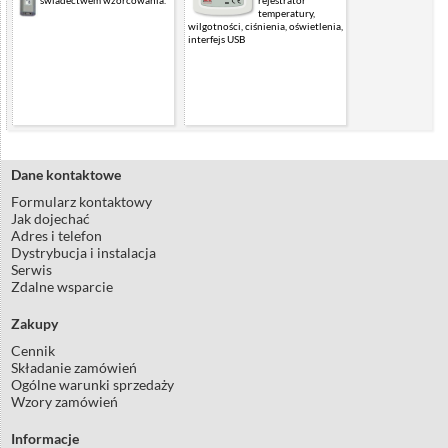
świadectwem wzorcowania.
rejestrator
temperatury,
wilgotności, ciśnienia, oświetlenia,
interfejs USB
Dane kontaktowe
Formularz kontaktowy
Jak dojechać
Adres i telefon
Dystrybucja i instalacja
Serwis
Zdalne wsparcie
Zakupy
Cennik
Składanie zamówień
Ogólne warunki sprzedaży
Wzory zamówień
Informacje