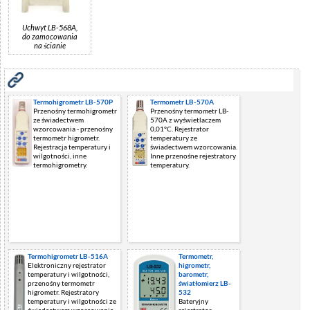
Uchwyt LB-568A,
do zamocowania
na ścianie
Zobacz również
Termohigrometr LB-570P
Termometr LB-570A
Przenośny termohigrometr
Przenośny termometr LB-
ze świadectwem
570A z wyświetlaczem
wzorcowania - przenośny
0,01°C. Rejestrator
termometr higrometr.
temperatury ze
Rejestracja temperatury i
świadectwem wzorcowania.
wilgotności, inne
Inne przenośne rejestratory
termohigrometry.
temperatury.
Termohigrometr LB-516A
Termometr,
Elektroniczny rejestrator
higrometr,
temperatury i wilgotności,
barometr,
przenośny termometr
światłomierz LB-
higrometr. Rejestratory
532
temperatury i wilgotności ze
Bateryjny