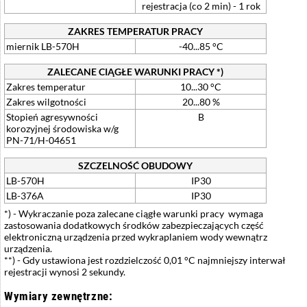
rejestracja (co 2 min) - 1 rok
ZAKRES TEMPERATUR PRACY
miernik LB-570H
-40...85 °C
ZALECANE CIĄGŁE WARUNKI PRACY *)
Zakres temperatur
10...30 °C
Zakres wilgotności
20...80 %
Stopień agresywności
B
korozyjnej środowiska w/g
PN-71/H-04651
SZCZELNOŚĆ OBUDOWY
LB-570H
IP30
LB-376A
IP30
*) - Wykraczanie poza zalecane ciągłe warunki pracy wymaga
zastosowania dodatkowych środków zabezpieczających część
elektroniczną urządzenia przed wykraplaniem wody wewnątrz
urządzenia.
**) - Gdy ustawiona jest rozdzielczość 0,01 °C najmniejszy interwał
rejestracji wynosi 2 sekundy.
Wymiary zewnętrzne: