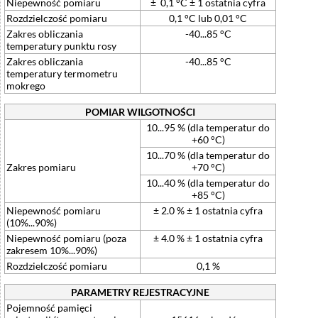
Niepewność pomiaru
± 0,1 °C ± 1 ostatnia cyfra
Rozdzielczość pomiaru
0,1 °C lub 0,01 °C
Zakres obliczania
-40...85 °C
temperatury punktu rosy
Zakres obliczania
-40...85 °C
temperatury termometru
mokrego
POMIAR WILGOTNOŚCI
10...95 % (dla temperatur do
+60 °C)
10...70 % (dla temperatur do
Zakres pomiaru
+70 °C)
10...40 % (dla temperatur do
+85 °C)
Niepewność pomiaru
± 2.0 % ± 1 ostatnia cyfra
(10%...90%)
Niepewność pomiaru (poza
± 4.0 % ± 1 ostatnia cyfra
zakresem 10%...90%)
Rozdzielczość pomiaru
0,1 %
PARAMETRY REJESTRACYJNE
Pojemność pamięci