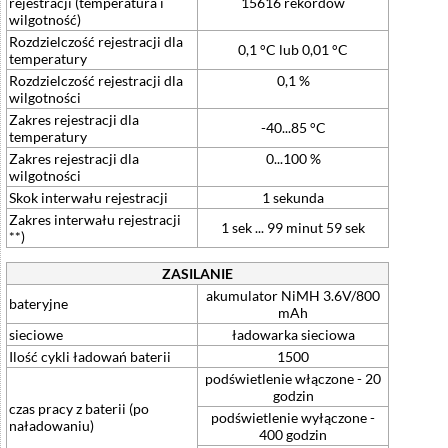
rejestracji (temperatura i
15616 rekordów
wilgotność)
Rozdzielczość rejestracji dla
0,1 °C lub 0,01 °C
temperatury
Rozdzielczość rejestracji dla
0,1 %
wilgotności
Zakres rejestracji dla
-40...85 °C
temperatury
Zakres rejestracji dla
0...100 %
wilgotności
Skok interwału rejestracji
1 sekunda
Zakres interwału rejestracji
1 sek ... 99 minut 59 sek
**)
ZASILANIE
akumulator NiMH 3.6V/800
bateryjne
mAh
sieciowe
ładowarka sieciowa
Ilość cykli ładowań baterii
1500
podświetlenie włączone - 20
godzin
czas pracy z baterii (po
podświetlenie wyłączone -
naładowaniu)
400 godzin