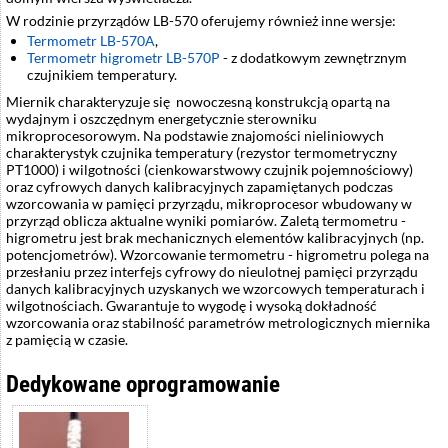
W rodzinie przyrządów LB-570 oferujemy również inne wersje:
Termometr LB-570A
,
Termometr higrometr LB-570P
- z dodatkowym zewnętrznym
czujnikiem temperatury.
Miernik charakteryzuje się nowoczesną konstrukcją opartą na
wydajnym i oszczędnym energetycznie sterowniku
mikroprocesorowym. Na podstawie znajomości nieliniowych
charakterystyk czujnika temperatury (rezystor termometryczny
PT1000) i wilgotności (cienkowarstwowy czujnik pojemnościowy)
oraz cyfrowych danych kalibracyjnych zapamiętanych podczas
wzorcowania w pamięci przyrządu, mikroprocesor wbudowany w
przyrząd oblicza aktualne wyniki pomiarów. Zaletą termometru -
higrometru jest brak mechanicznych elementów kalibracyjnych (np.
potencjometrów). Wzorcowanie termometru - higrometru polega na
przesłaniu przez interfejs cyfrowy do nieulotnej pamięci przyrządu
danych kalibracyjnych uzyskanych we wzorcowych temperaturach i
wilgotnościach. Gwarantuje to wygodę i wysoką dokładność
wzorcowania oraz stabilność parametrów metrologicznych miernika
z pamięcią w czasie.
Dedykowane oprogramowanie