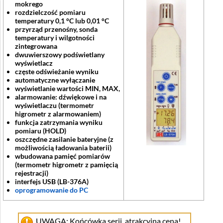
mokrego
rozdzielczość pomiaru
temperatury 0,1 °C lub 0,01 °C
przyrząd przenośny, sonda
temperatury i wilgotności
zintegrowana
dwuwierszowy podświetlany
wyświetlacz
częste odświeżanie wyniku
automatyczne wyłączanie
wyświetlanie wartości MIN, MAX,
alarmowanie: dźwiękowe i na
wyświetlaczu (termometr
higrometr z alarmowaniem)
funkcja zatrzymania wyniku
pomiaru (HOLD)
oszczędne zasilanie bateryjne (z
możliwością ładowania baterii)
wbudowana pamięć pomiarów
(termometr higrometr z pamięcią
rejestracji)
interfejs USB (LB-376A)
oprogramowanie do PC
UWAGA: Końcówka serii, atrakcyjna cena!