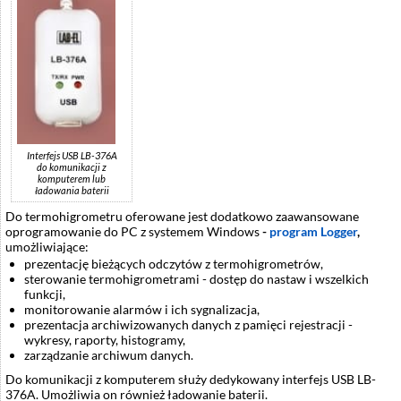
Interfejs USB LB-376A
do komunikacji z
komputerem lub
ładowania baterii
Do termohigrometru oferowane jest dodatkowo zaawansowane
oprogramowanie do PC z systemem Windows
-
program Logger
,
umożliwiające:
prezentację bieżących odczytów z termohigrometrów,
sterowanie termohigrometrami - dostęp do nastaw i wszelkich
funkcji,
monitorowanie alarmów i ich sygnalizacja,
prezentacja archiwizowanych danych z pamięci rejestracji -
wykresy, raporty, histogramy,
zarządzanie archiwum danych.
Do komunikacji z komputerem służy dedykowany interfejs USB LB-
376A. Umożliwia on również ładowanie baterii.