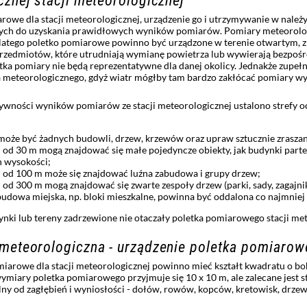
cznej stacji meteorologicznej
rowe dla stacji meteorologicznej, urządzenie go i utrzymywanie w należ
ch do uzyskania prawidłowych wyników pomiarów. Pomiary meteorologic
latego poletko pomiarowe powinno być urządzone w terenie otwartym, z
przedmiotów, które utrudniają wymianę powietrza lub wywierają bezpoś
tka pomiary nie będą reprezentatywne dla danej okolicy. Jednakże zupełni
 meteorologicznego, gdyż wiatr mógłby tam bardzo zakłócać pomiary wy
ywności wyników pomiarów ze stacji meteorologicznej ustalono strefy 
 może być żadnych budowli, drzew, krzewów oraz upraw sztucznie zrasza
j od 30 m mogą znajdować się małe pojedyncze obiekty, jak budynki parte
h wysokości;
ej od 100 m może się znajdować luźna zabudowa i grupy drzew;
j od 300 m mogą znajdować się zwarte zespoły drzew (parki, sady, zagajnik
budowa miejska, np. bloki mieszkalne, powinna być oddalona co najmniej
ynki lub tereny zadrzewione nie otaczały poletka pomiarowego stacji me
meteorologiczna - urządzenie poletka pomiaro
iarowe dla stacji meteorologicznej powinno mieć kształt kwadratu o bo
miary poletka pomiarowego przyjmuje się 10 x 10 m, ale zalecane jest s
lny od zagłębień i wyniosłości - dołów, rowów, kopców, kretowisk, drze