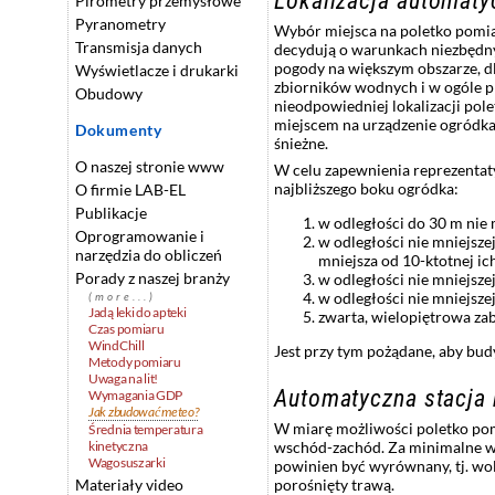
Lokalizacja automaty
Pirometry przemysłowe
Pyranometry
Wybór miejsca na poletko pomia
Transmisja danych
decydują o warunkach niezbędny
pogody na większym obszarze, d
Wyświetlacze i drukarki
zbiorników wodnych i w ogóle 
Obudowy
nieodpowiedniej lokalizacji pole
miejscem na urządzenie ogródka
Dokumenty
śnieżne.
O naszej stronie www
W celu zapewnienia reprezentat
najbliższego boku ogródka:
O firmie LAB-EL
Publikacje
w odległości do 30 m nie
Oprogramowanie i
w odległości nie mniejsze
narzędzia do obliczeń
mniejsza od 10-ktotnej ic
Porady z naszej branży
w odległości nie mniejsz
w odległości nie mniejsze
(more...)
Jadą leki do apteki
zwarta, wielopiętrowa za
Czas pomiaru
WindChill
Jest przy tym pożądane, aby bud
Metody pomiaru
Uwaga na lit!
Automatyczna stacja 
Wymagania GDP
Jak zbudować meteo?
W miarę możliwości poletko pom
Średnia temperatura
kinetyczna
wschód-zachód. Za minimalne wy
Wagosuszarki
powinien być wyrównany, tj. wo
Materiały video
porośnięty trawą.