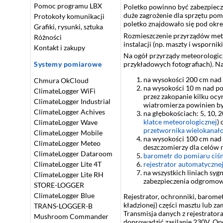
Pomoc programu LBX
Poletko powinno być zabezpieczo
duże zagrożenie dla sprzętu pom
Protokoły komunikacji
poletko znajdowało się pod okr
Grafiki, rysunki, sztuka
Rozmieszczenie przyrządów mete
Różności
instalacji (np. maszty i wsporniki
Kontakt i zakupy
Na ogół przyrządy meteorologicz
Systemy pomiarowe
przykładowych fotografiach). Na
na wysokości 200 cm nad 
Chmura OkCloud
na wysokości 10 m nad po
ClimateLogger WiFi
przez zakopanie kilku oc
ClimateLogger Industrial
wiatromierza powinien być
ClimateLogger Achives
na głębokościach: 5, 10, 2
klatce meteorologicznej
)
ClimateLogger Wave
przetwornika
wielokanał
ClimateLogger Mobile
na wysokości 100 cm nad
ClimateLogger Meteo
deszczomierzy dla celów 
ClimateLogger Dataroom
barometr do pomiaru ciś
ClimateLogger Lite 4T
rejestrator automatycznej
na wszystkich liniach s
ClimateLogger Lite RH
zabezpieczenia odgromow
STORE-LOGGER
ClimateLogger Blue
Rejestrator, ochronniki, barome
kładzionej) części masztu lub 
TRANS-LOGGER-B
Transmisja danych z rejestrato
Mushroom Commander
doprowadzić zasilanie 230V. Opc