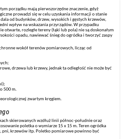
ytym porządku mają pierwszorzędne znaczenie, gdyż
zne prowadzi się w celu uzyskania informacji o stanie
 dala od budynków, drzew, wysokich i gęstych krzewów,
redni wpływ na wskazania przyrządów. W przypadku
e otwarte, rozległe tereny (łąki lub pola) nie są doskonałym
sokości opadu, nawiewać śnieg do ogródka i tworzyć zaspy
ochronne wokół terenów pomiarowych, licząc od
nych;
rowe, drzewa lub krzewy, jednak ta odległość nie może być
i);
 o 500 m.
teorologicznej zwartym kręgiem.
wego
kach skierowanych wzdłuż linii północ-południe oraz
tosowanie poletka o wymiarze 15 x 15 m. Teren ogródka
w, pni, krzewów itp. Poletko pomiarowe powinno być