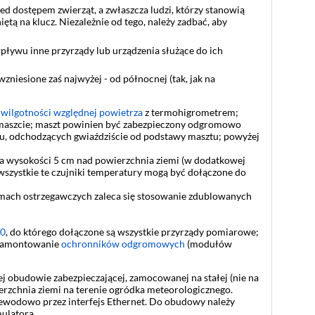
d dostępem zwierząt, a zwłaszcza ludzi, którzy stanowią
tą na klucz. Niezależnie od tego, należy zadbać, aby
ływu inne przyrządy lub urządzenia służące do ich
niesione zaś najwyżej - od północnej (tak, jak na
 wilgotności względnej powietrza
z termohigrometrem;
aszcie; maszt powinien być zabezpieczony odgromowo
u, odchodzących gwiaździście od podstawy masztu; powyżej
 na wysokości 5 cm nad powierzchnia ziemi (w dodatkowej
wszystkie te czujniki temperatury mogą być dołączone do
emach ostrzegawczych zaleca się stosowanie zdublowanych
90
, do którego dołączone są wszystkie przyrządy pomiarowe;
 zamontowanie
ochronników odgromowych
(modułów
j obudowie zabezpieczającej, zamocowanej na stałej (nie na
rzchnia ziemi na terenie ogródka meteorologicznego.
zewodowo przez interfejs Ethernet. Do obudowy należy
ulatora.