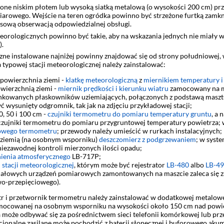
ne niskim płotem lub wysoką siatką metalową (o wysokości 200 cm) prze
iarowego. Wejście na teren ogródka powinno być strzeżone furtką zamknię
esową obserwacją odpowiedzialnej obsługi.
orologicznych powinno być takie, aby na wskazania jednych nie miały wp
).
ne instalowane najniżej powinny znajdować się od strony południowej, wz
 typowej stacji meteorologicznej należy zainstalować:
powierzchnia ziemi -
klatkę meteorologiczną
z
miernikiem temperatury i
wierzchnią ziemi -
miernik prędkości i kierunku wiatru
zamocowany na m
ynkowanych płaskowników uziemiających, połączonych z podstawą maszt
 wysunięty odgromnik, tak jak na zdjęciu przykładowej stacji;
0, 50 i 100 cm -
czujniki termometru do pomiaru temperatury gruntu
, a
 czujniki termometru do pomiaru przygruntowej temperatury powietrza; 
owego termometru
; przewody należy umieścić w rurkach instalacyjnych;
 ziemią (na osobnym wsporniku)
deszczomierz z podgrzewaniem
; w syst
niezawodnej kontroli mierzonych ilości opadu;
nienia atmosferycznego
LB-717P;
 stacji meteorologicznej
, którym może być rejestrator
LB-480
albo
LB-4
ygnałowych urządzeń pomiarowych zamontowanych na maszcie zaleca się
o-przepięciowego).
tr i przetwornik termometru należy zainstalować w dodatkowej metalowe
zamocowanej na osobnym wsporniku na wysokości około 150 cm nad powie
ra może odbywać się za pośrednictwem sieci telefonii komórkowej lub pr
jonalne zasilane może pochodzić z baterii słonecznej i buforowego akum