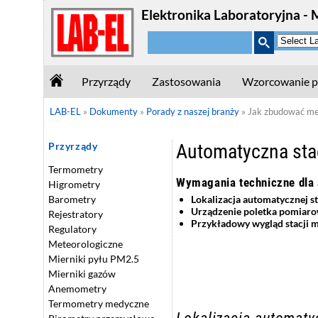
Elektronika Laboratoryjna - 
Przyrządy
Zastosowania
Wzorcowanie p
LAB-EL
»
Dokumenty
»
Porady z naszej branży
»
Jak zbudować me
Automatyczna sta
Przyrządy
Termometry
Wymagania techniczne dla 
Higrometry
Lokalizacja
automatycznej
st
Barometry
Urządzenie poletka pomiaro
Rejestratory
Przykładowy wygląd stacji m
Regulatory
Meteorologiczne
Mierniki pyłu PM2.5
Mierniki gazów
Anemometry
Termometry medyczne