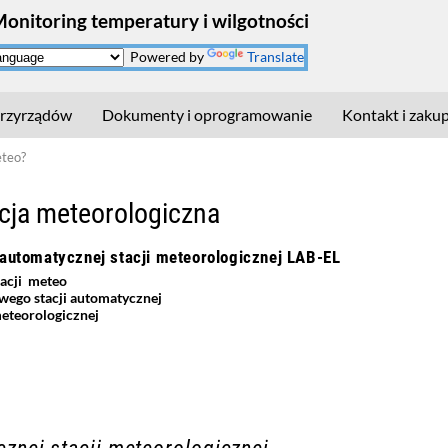
Monitoring temperatury i wilgotności
Powered by
Translate
rzyrządów
Dokumenty i oprogramowanie
Kontakt i zaku
teo?
cja meteorologiczna
automatycznej stacji meteorologicznej LAB-EL
acji meteo
wego stacji automatycznej
eteorologicznej