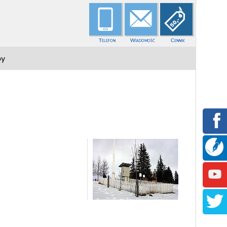
Telefon
Wiadomość
Cennik
py