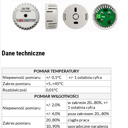
Dane techniczne
POMIAR TEMPERATURY
Niepewność pomiaru
+/- 0,1°C
+/- 1 ostatnia cyfra
Zakres pomiaru
+5..+45°C
Rozdzielczość
0,01°C
POMIAR WILGOTNOŚCI
w zakresie 20...80%, +/-
+/- 2,0%
1 ostatnia cyfra
Niepewność pomiaru
+/- 4,0%
poza zakresem 20...80%
20..80%
ciągła praca
Zakres pomiaru
10..90%
sporadyczne narażenia