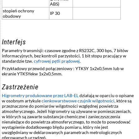
ABS)
stopień ochrony
IP 30
obudowy
Interfejs
Parametry transmisji: czasowe zgodne z RS232C, 300 bps, 7 bitów
informacyjnych, bez kontroli parzystości, 1 bit stopu pracujący w
standardzie tzw.
cyfrowej pętli prądowej
.
Przykładowy przewód połączeniowy : YTKSY 1x2x0,5mm lub w
ekranie YTKSYekw 1x2x0,5mm.
Zastrzeżenie
Higrometry produkowane przez LAB-EL
działają w oparciu o opisane
w osobnym artykule
cienkowarstwowe czujnik wilgotności
, które są
przeznaczone do pomiarów wilgotności względnej powietrza
atmosferycznego. Jeżeli higrometry są używane w pomieszczeniach,
w których są zawarte substancje chemiczne i zanieczyszczenia
nienależące do powietrza atmosferycznego, to może to powodować
wystąpienie dodatkowego błędu pomiaru, który nie jest
uwzględniany w deklarowanych parametrach metrologicznych
oferowanych urządzeń.