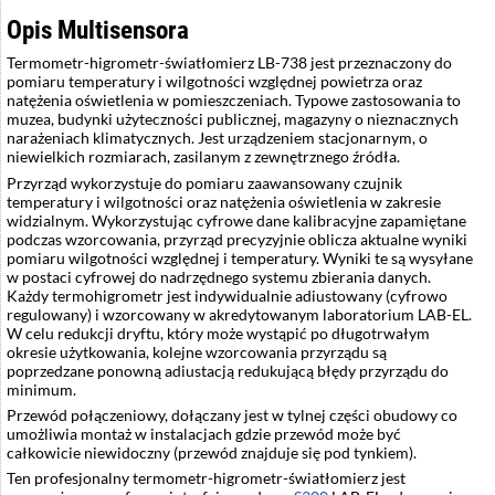
Opis Multisensora
Termometr-higrometr-światłomierz LB-738 jest przeznaczony do
pomiaru temperatury i wilgotności względnej powietrza oraz
natężenia oświetlenia w pomieszczeniach. Typowe zastosowania to
muzea, budynki użyteczności publicznej, magazyny o nieznacznych
narażeniach klimatycznych. Jest urządzeniem stacjonarnym, o
niewielkich rozmiarach, zasilanym z zewnętrznego źródła.
Przyrząd wykorzystuje do pomiaru zaawansowany czujnik
temperatury i wilgotności oraz natężenia oświetlenia w zakresie
widzialnym. Wykorzystując cyfrowe dane kalibracyjne zapamiętane
podczas wzorcowania, przyrząd precyzyjnie oblicza aktualne wyniki
pomiaru wilgotności względnej i temperatury. Wyniki te są wysyłane
w postaci cyfrowej do nadrzędnego systemu zbierania danych.
Każdy termohigrometr jest indywidualnie adiustowany (cyfrowo
regulowany) i wzorcowany w akredytowanym laboratorium LAB-EL.
W celu redukcji dryftu, który może wystąpić po długotrwałym
okresie użytkowania, kolejne wzorcowania przyrządu są
poprzedzane ponowną adiustacją redukującą błędy przyrządu do
minimum.
Przewód połączeniowy, dołączany jest w tylnej części obudowy co
umożliwia montaż w instalacjach gdzie przewód może być
całkowicie niewidoczny (przewód znajduje się pod tynkiem).
Ten profesjonalny termometr-higrometr-światłomierz jest