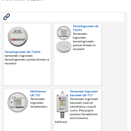
Zobacz również
Termohigrometr LB-
710A3
Termometr,
higrometr,
termohigrometr,
pomiar klimatu w
muzeach
Termohigrometr LB-710A4
termometr, higrometr,
termohigrometr, pomiar klimatu w
muzeach
Multisensor
Termometr higrometr
LB-737
barometr LB-717
Termometr,
Termometr, higrometr,
higrometr,
barometr, miernik
światłomierz
oświetlenia, czujnik
ruchu. Precyzyjne
pomiary. Świadectwo
wzorcowania,
kalibracji.