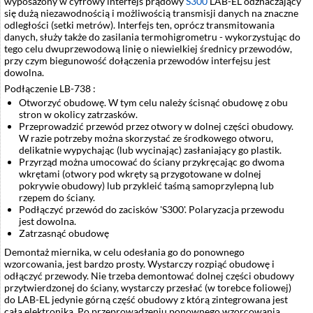
wyposażony w cyfrowy interfejs prądowy
S300
LAB-EL odznaczający
się dużą niezawodnością i możliwością transmisji danych na znaczne
odległości (setki metrów). Interfejs ten, oprócz transmitowania
danych, służy także do zasilania termohigrometru - wykorzystując do
tego celu dwuprzewodową linię o niewielkiej średnicy przewodów,
przy czym biegunowość dołączenia przewodów interfejsu jest
dowolna.
Podłączenie LB-738 :
Otworzyć obudowę. W tym celu należy ścisnąć obudowę z obu
stron w okolicy zatrzasków.
Przeprowadzić przewód przez otwory w dolnej części obudowy.
W razie potrzeby można skorzystać ze środkowego otworu,
delikatnie wypychając (lub wycinając) zasłaniający go plastik.
Przyrząd można umocować do ściany przykręcając go dwoma
wkrętami (otwory pod wkręty są przygotowane w dolnej
pokrywie obudowy) lub przykleić taśmą samoprzylepną lub
rzepem do ściany.
Podłączyć przewód do zacisków 'S300'. Polaryzacja przewodu
jest dowolna.
Zatrzasnąć obudowę
Demontaż miernika, w celu odesłania go do ponownego
wzorcowania, jest bardzo prosty. Wystarczy rozpiąć obudowę i
odłączyć przewody. Nie trzeba demontować dolnej części obudowy
przytwierdzonej do ściany, wystarczy przesłać (w torebce foliowej)
do LAB-EL jedynie górną część obudowy z którą zintegrowana jest
cała elektronika. Po przeprowadzeniu ponownego wzorcowania