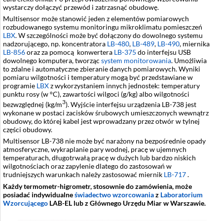
wystarczy dołączyć przewód i zatrzasnąć obudowę.
Multisensor może stanowić jeden z elementów pomiarowych
rozbudowanego systemu monitoringu mikroklimatu pomieszczeń
LBX
. W szczególności może być dołączony do dowolnego systemu
nadzorującego, np. koncentratora
LB-480
,
LB-489
,
LB-490
, miernika
LB-856
oraz za pomocą konwertera
LB-375
do interfejsu USB
dowolnego komputera, tworząc
system monitorowania
. Umożliwia
to zdalne i automatyczne zbieranie danych pomiarowych. Wyniki
pomiaru wilgotności i temperatury mogą być przedstawiane w
programie
LBX
z wykorzystaniem innych jednostek: temperatury
punktu rosy (w °C), zawartości wilgoci (g/kg) albo wilgotności
3
bezwzględnej (kg/m
). Wyjście interfejsu urządzenia LB-738 jest
wykonane w postaci zacisków śrubowych umieszczonych wewnątrz
obudowy, do której kabel jest wprowadzany przez otwór w tylnej
części obudowy.
Multisensor LB-738 nie może być narażony na bezpośrednie opady
atmosferyczne, wykraplanie pary wodnej, pracę w ujemnych
temperaturach, długotrwałą pracę w dużych lub bardzo niskich
wilgotnościach oraz zapylenie dlatego do zastosowań w
trudniejszych warunkach należy zastosować miernik
LB-717
.
Każdy termometr-higrometr, stosownie do zamówienia, może
posiadać indywidualne
świadectwo wzorcowania
z
Laboratorium
Wzorcującego
LAB-EL lub z
Głównego Urzędu Miar w Warszawie.