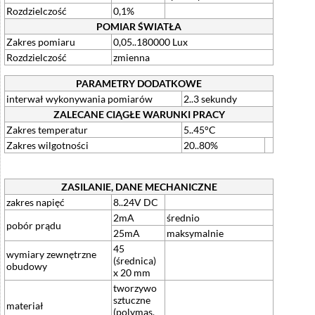
Rozdzielczość
0,1%
POMIAR ŚWIATŁA
Zakres pomiaru
0,05..180000 Lux
Rozdzielczość
zmienna
PARAMETRY DODATKOWE
interwał wykonywania pomiarów
2..3 sekundy
ZALECANE CIĄGŁE WARUNKI PRACY
Zakres temperatur
5..45°C
Zakres wilgotności
20..80%
ZASILANIE, DANE MECHANICZNE
zakres napięć
8..24V DC
2mA
średnio
pobór prądu
25mA
maksymalnie
45
wymiary zewnętrzne
(średnica)
obudowy
x 20 mm
tworzywo
sztuczne
materiał
(polymas,