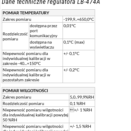
Dane techniczne regulatora LB-474A
POMIAR TEMPERATURY
Zakres pomiaru
-199,9..+650,0°C
dostępna przez
0,01°C
port
Rozdzielczość
komunikacyjny
pomiaru
dostępna na
0,1°C (max)
wyświetlaczu
Niepewność pomiaru dla
+/- 0,1°C
indywidualnej kalibracji w
zakresie -40...+150°C
Niepewność pomiaru dla
+/- 0,2°C
indywidualnej kalibracji w
pozostałym zakresie
POMIAR WILGOTNOŚCI
Zakres pomiaru
5,0..99,9%RH
Rozdzielczość pomiaru
0,1 %RH
Niepewność pomiaru wilgotności
+/- 1 %RH
dla indywidualnej kalibracji powyżej
50 %RH
Niepewność pomiaru wilgotności
+/- 1,5 %RH