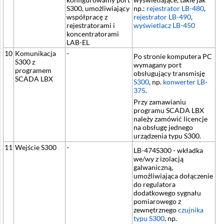
S300, umożliwiający
np.:
rejestrator LB-480
,
współpracę z
rejestrator LB-490
,
rejestratorami i
wyświetlacz LB-450
koncentratorami
LAB-EL
10
Komunikacja
-
Po stronie komputera PC
S300 z
wymagany port
programem
obsługujący transmisję
SCADA LBX
S300
, np.
konwerter LB-
375
.
Przy zamawianiu
programu SCADA LBX
należy zamówić licencje
na obsługę jednego
urządzenia typu S300.
11
Wejście S300
-
LB-474S300 - wkładka
we/wy z izolacją
galwaniczną,
umożliwiająca dołączenie
do regulatora
dodatkowego sygnału
pomiarowego z
zewnętrznego
czujnika
typu S300
, np.