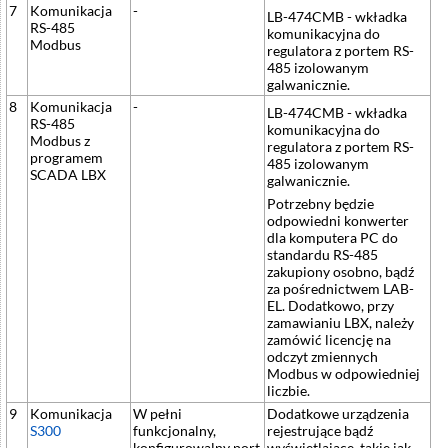
7
Komunikacja
-
LB-474CMB - wkładka
RS-485
komunikacyjna do
Modbus
regulatora z portem RS-
485 izolowanym
galwanicznie.
8
Komunikacja
-
LB-474CMB - wkładka
RS-485
komunikacyjna do
Modbus z
regulatora z portem RS-
programem
485 izolowanym
SCADA LBX
galwanicznie.
Potrzebny będzie
odpowiedni konwerter
dla komputera PC do
standardu RS-485
zakupiony osobno, bądź
za pośrednictwem LAB-
EL. Dodatkowo, przy
zamawianiu LBX, należy
zamówić licencję na
odczyt zmiennych
Modbus w odpowiedniej
liczbie.
9
Komunikacja
W pełni
Dodatkowe urządzenia
S300
funkcjonalny,
rejestrujące bądź
konfigurowalny port
wyświetlające, takie jak