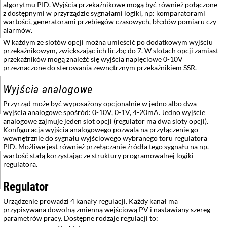
algorytmu PID. Wyjścia przekaźnikowe mogą być również połączone
z dostępnymi w przyrządzie sygnałami logiki, np: komparatorami
wartości, generatorami przebiegów czasowych, błędów pomiaru czy
alarmów.
W każdym ze slotów opcji można umieścić po dodatkowym wyjściu
przekaźnikowym, zwiększając ich liczbę do 7. W slotach opcji zamiast
przekaźników mogą znaleźć się wyjścia napięciowe 0-10V
przeznaczone do sterowania zewnętrznym przekaźnikiem SSR.
Wyjścia analogowe
Przyrząd może być wyposażony opcjonalnie w jedno albo dwa
wyjścia analogowe spośród: 0-10V, 0-1V, 4-20mA. Jedno wyjście
analogowe zajmuje jeden slot opcji (regulator ma dwa sloty opcji).
Konfiguracja wyjścia analogowego pozwala na przyłączenie go
wewnętrznie do sygnału wyjściowego wybranego toru regulatora
PID. Możliwe jest również przełączanie źródła tego sygnału na np.
wartość stałą korzystając ze struktury programowalnej logiki
regulatora.
Regulator
Urządzenie prowadzi 4 kanały regulacji. Każdy kanał ma
przypisywana dowolną zmienną wejściową PV i nastawiany szereg
parametrów pracy. Dostępne rodzaje regulacji to: