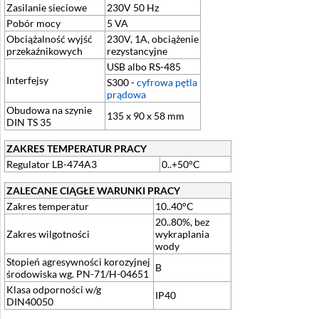
Zasilanie sieciowe
230V 50 Hz
Pobór mocy
5 VA
Obciążalność wyjść
230V, 1A, obciążenie
przekaźnikowych
rezystancyjne
USB albo RS-485
Interfejsy
S300 -
cyfrowa pętla
prądowa
Obudowa na szynie
135 x 90 x 58 mm
DIN TS 35
ZAKRES TEMPERATUR PRACY
Regulator LB-474A3
0..+50°C
ZALECANE CIĄGŁE WARUNKI PRACY
Zakres temperatur
10..40°C
20..80%, bez
Zakres wilgotności
wykraplania
wody
Stopień agresywności korozyjnej
B
środowiska wg. PN-71/H-04651
Klasa odporności w/g
IP40
DIN40050