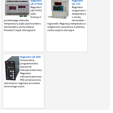
Regulator
Regulator
LB-474A2
LB-725
Regulator
Regulator
LB-474A2
wilgotności i
pełni
temperatury
funkcję 2-
z sondą,
punktowego miernika
termometr i
temperatury, bądź psychrometru
higrometr. Regulacja temperatury i
(termometry suchy-mokry).
wilgotności powietrza, histereza,
Posiada 5 wyjść sterujących.
cztery wyjścia sterujące
Regulator LB-600
Uniwersalny,
programowalny
sterownik
mikroprocesorowy.
Regulator
mikroprocesorowy
PID przeznaczony
sterowania i regulacji procesów
technologicznych.