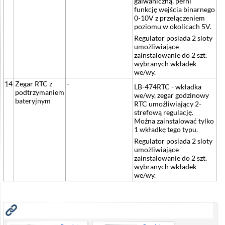
galwaniczną, pełni
funkcję wejścia binarnego
0-10V z przełączeniem
poziomu w okolicach 5V.
Regulator posiada 2 sloty
umożliwiające
zainstalowanie do 2 szt.
wybranych wkładek
we/wy.
14
Zegar RTC z
-
LB-474RTC - wkładka
podtrzymaniem
we/wy, zegar godzinowy
bateryjnym
RTC umożliwiający 2-
strefową regulację.
Można zainstalować tylko
1 wkładkę tego typu.
Regulator posiada 2 sloty
umożliwiające
zainstalowanie do 2 szt.
wybranych wkładek
we/wy.
Zobacz również