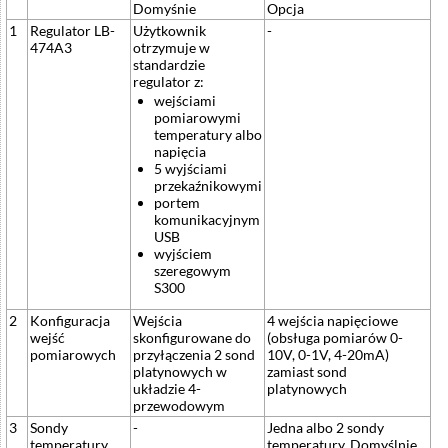
Domyśnie
Opcja
1
Regulator LB-
Użytkownik
-
474A3
otrzymuje w
standardzie
regulator z:
wejściami
pomiarowymi
temperatury albo
napięcia
5 wyjściami
przekaźnikowymi
portem
komunikacyjnym
USB
wyjściem
szeregowym
S300
2
Konfiguracja
Wejścia
4 wejścia napięciowe
wejść
skonfigurowane do
(obsługa pomiarów 0-
pomiarowych
przyłączenia 2 sond
10V, 0-1V, 4-20mA)
platynowych w
zamiast sond
układzie 4-
platynowych
przewodowym
3
Sondy
-
Jedna albo 2 sondy
temperatury
temperatury. Domyślnie