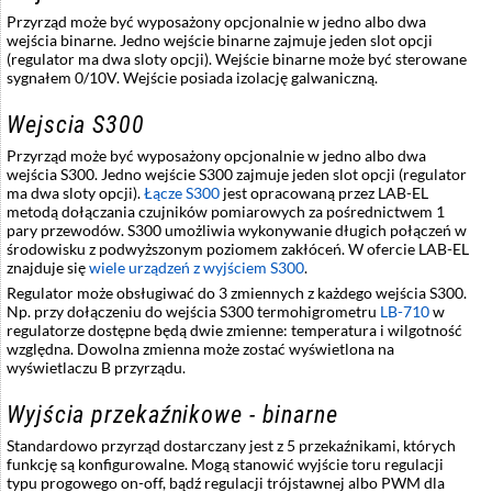
Przyrząd może być wyposażony opcjonalnie w jedno albo dwa
wejścia binarne. Jedno wejście binarne zajmuje jeden slot opcji
(regulator ma dwa sloty opcji). Wejście binarne może być sterowane
sygnałem 0/10V. Wejście posiada izolację galwaniczną.
Wejscia S300
Przyrząd może być wyposażony opcjonalnie w jedno albo dwa
wejścia S300. Jedno wejście S300 zajmuje jeden slot opcji (regulator
ma dwa sloty opcji).
Łącze S300
jest opracowaną przez LAB-EL
metodą dołączania czujników pomiarowych za pośrednictwem 1
pary przewodów. S300 umożliwia wykonywanie długich połączeń w
środowisku z podwyższonym poziomem zakłóceń. W ofercie LAB-EL
znajduje się
wiele urządzeń z wyjściem S300
.
Regulator może obsługiwać do 3 zmiennych z każdego wejścia S300.
Np. przy dołączeniu do wejścia S300 termohigrometru
LB-710
w
regulatorze dostępne będą dwie zmienne: temperatura i wilgotność
względna. Dowolna zmienna może zostać wyświetlona na
wyświetlaczu B przyrządu.
Wyjścia przekaźnikowe - binarne
Standardowo przyrząd dostarczany jest z 5 przekaźnikami, których
funkcję są konfigurowalne. Mogą stanowić wyjście toru regulacji
typu progowego on-off, bądź regulacji trójstawnej albo PWM dla