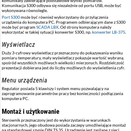
komunikaty zawierające podstawowe wyniki pomiarów.
Komunikacja S300 odbywa się niezależnie od portu USB, może być
wykonywana równolegle.
Port S300
może być również wykorzystany do przyłączenia
urządzenia do komputera PC. Programem odbierającym dane z S300
może być program
SCADA LBX
. Od strony komputera należy
wykorzystać w takiej sytuacji konwerter S300, np.
konwerter LB-375
.
Wyświetlacz
Duży 3-cyfrowy wyświetlacz przeznaczony do pokazywania wyniku
pomiaru temperatury, mały wyświetlacz pokazuje wartość wybraną
spośród wszystkich możliwych wielkości mierzonych. Rozdzielczość
prezentacji dobierana jest do liczby możliwych do wyświetlenia cyfr.
Menu urządzenia
Regulator posiada 5 klawiszy i system menu pozwalający na
zaprogramowanie parametrów pracy bez konieczności podłączania
komputera PC.
Montaż i użytkowanie
Sterownik przeznaczony jest do wykorzystania w warunkach
stacjonarnych, jego obudowa posiada zaczepy umożliwiające montaż
na standardowej szynie DIN TS 35. Urządzenie jest zasilane z sieci