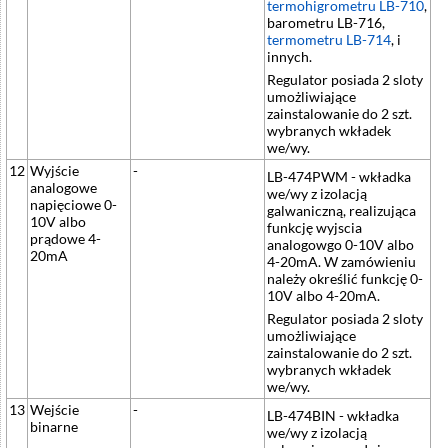
termohigrometru LB-710
,
barometru LB-716,
termometru LB-714
, i
innych.
Regulator posiada 2 sloty
umożliwiające
zainstalowanie do 2 szt.
wybranych wkładek
we/wy.
12
Wyjście
-
LB-474PWM - wkładka
analogowe
we/wy z izolacją
napięciowe 0-
galwaniczną, realizująca
10V albo
funkcję wyjscia
prądowe 4-
analogowgo 0-10V albo
20mA
4-20mA. W zamówieniu
należy określić funkcję 0-
10V albo 4-20mA.
Regulator posiada 2 sloty
umożliwiające
zainstalowanie do 2 szt.
wybranych wkładek
we/wy.
13
Wejście
-
LB-474BIN - wkładka
binarne
we/wy z izolacją