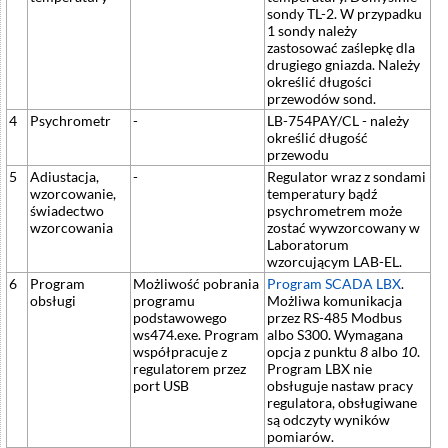
sondy TL-2. W przypadku
1 sondy należy
zastosować zaślepkę dla
drugiego gniazda. Należy
określić długości
przewodów sond.
4
Psychrometr
-
LB-754PAY/CL - należy
określić długość
przewodu
5
Adiustacja,
-
Regulator wraz z sondami
wzorcowanie,
temperatury bądź
świadectwo
psychrometrem może
wzorcowania
zostać wywzorcowany w
Laboratorum
wzorcującym LAB-EL.
6
Program
Możliwość pobrania
Program SCADA LBX
.
obsługi
programu
Możliwa komunikacja
podstawowego
przez RS-485 Modbus
ws474.exe. Program
albo S300. Wymagana
współpracuje z
opcja z punktu
8
albo
10
.
regulatorem przez
Program LBX nie
port USB
obsługuje nastaw pracy
regulatora, obsługiwane
są odczyty wyników
pomiarów.