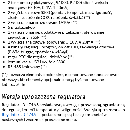
2 termometry platynowy (Pt1000, Pt100) albo 4 wejścia
analogowe (0-10V, 0-1V, 4-20mA)
2 wejścia cyfrowe S300 (pomiar: temperatura, wilgotność,
ciśnienie, stężenie CO2, natężenia światła) (**)
2 wejścia binarne izolowane 0-10V (**)
5 przekaźników
2 wyjścia binarne: dodatkowe przekaźniki, sterowanie
zewnętrznym SSR (**)
2 wyjścia analogowe izolowane: 0-10V, 4-20mA (**)
4 kanały regulacji: progowy on-off, PID, sekwencje czasowe
(PWM, trigger, opóźnione wł/wył)
zegar RTC dla regulacji dzień/noc (**)
komunikacja USB i wyjście S300
RS-485 izolowany (**)
(**)
- oznacza elementy opcjonalne, nie montowane standardowo ;
nie wszystkie elementy opcjonalne mogą być montowane
jednocześnie
Wersja uproszczona regulatora
Regulator LB-474A3 posiada swoja wersję uproszczoną, ograniczoną
do regulacji on-off temperatury i wilgotności. Wersja uproszczona to
Regulator LB-474A2
- posiada mniejszą liczbę parametrów
nastawnych i znacznie uproszczone menu.