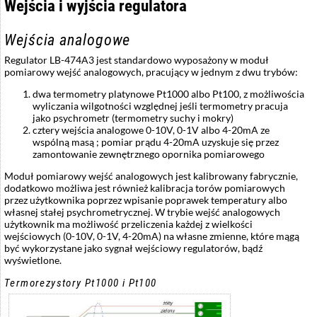
Wejścia i wyjścia regulatora
Wejścia analogowe
Regulator LB-474A3 jest standardowo wyposażony w moduł
pomiarowy wejść analogowych, pracujący w jednym z dwu trybów:
dwa termometry platynowe Pt1000 albo Pt100, z możliwościa
wyliczania wilgotności względnej jeśli termometry pracuja
jako psychrometr (termometry suchy i mokry)
cztery wejścia analogowe 0-10V, 0-1V albo 4-20mA ze
wspólną masą ; pomiar prądu 4-20mA uzyskuje się przez
zamontowanie zewnętrznego opornika pomiarowego
Moduł pomiarowy wejść analogowych jest kalibrowany fabrycznie,
dodatkowo możliwa jest również kalibracja torów pomiarowych
przez użytkownika poprzez wpisanie poprawek temperatury albo
własnej stałej psychrometrycznej. W trybie wejść analogowych
użytkownik ma możliwość przeliczenia każdej z wielkości
wejściowych (0-10V, 0-1V, 4-20mA) na własne zmienne, które mągą
być wykorzystane jako sygnał wejściowy regulatorów, bądź
wyświetlone.
Termorezystory Pt1000 i Pt100