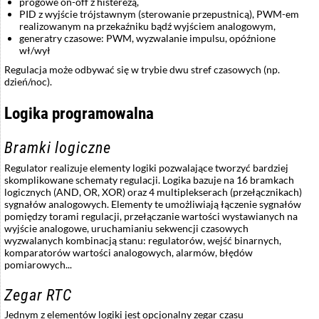
progowe on-off z histerezą,
PID z wyjście trójstawnym (sterowanie przepustnicą), PWM-em
realizowanym na przekaźniku bądź wyjściem analogowym,
generatry czasowe: PWM, wyzwalanie impulsu, opóźnione
wł/wył
Regulacja może odbywać się w trybie dwu stref czasowych (np.
dzień/noc).
Logika programowalna
Bramki logiczne
Regulator realizuje elementy logiki pozwalające tworzyć bardziej
skomplikowane schematy regulacji. Logika bazuje na 16 bramkach
logicznych (AND, OR, XOR) oraz 4 multiplekserach (przełącznikach)
sygnałów analogowych. Elementy te umożliwiają łączenie sygnałów
pomiędzy torami regulacji, przełączanie wartości wystawianych na
wyjście analogowe, uruchamianiu sekwencji czasowych
wyzwalanych kombinacją stanu: regulatorów, wejść binarnych,
komparatorów wartości analogowych, alarmów, błędów
pomiarowych...
Zegar RTC
Jednym z elementów logiki jest opcjonalny zegar czasu