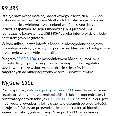
RS-485
Istnieje możliwość instalacji dodatkowego interfejsu RS-485 do
wykorzystania z protokołem Modbus-RTU. Interfejs pozwala na
komunikację z wieloma urządzeniami wspólną szyną danych.
Interfejs zapewnia izolacje galwaniczną. Nie jest możliwe
jednoczesne korzystanie z USB i RS-485, oba interfejsy dzielą jeden
port szeregowy regulatora.
W komunikacji przez interfejs Modbus udostępnione są rejestry
pozwalające odczytywać wyniki pomiarów. Nie można konfigurować
urządzenia w tym trybie komunikacji.
Program
SCADA LBX
, za pośrednictwem Modbus, umożliwia
odczyty danych pomiarowych dokonywanych przez regulator.
Użytkownik może wykorzystać definicje rejestrów Modbus
załączonych do niniejszej strony w sekcji
Oprogramowanie
.
Wyjście S300
Port wyjściowy
cyfrowej pętli prądowej S300
umożliwia łączenie
regulatora z innymi urządzeniami LAB-EL, jak np. koncentratory i
rejestratory danych takie jak
LB-476
i
LB-480
. Zaletą linii S300 jest
możliwość prowadzenia jej na duże (wielosetmetrowe) odległości,
bazuje na 2-żyłowym przewodzie, jest odporna na zakłócenia i
zapewnia izolację galwaniczną. Przez port S300 nadawane są