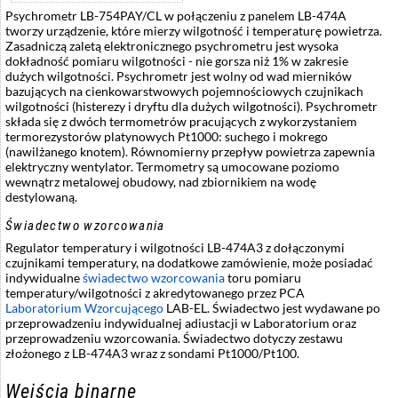
Psychrometr LB-754PAY/CL w połączeniu z panelem LB-474A
tworzy urządzenie, które mierzy wilgotność i temperaturę powietrza.
Zasadniczą zaletą elektronicznego psychrometru jest wysoka
dokładność pomiaru wilgotności - nie gorsza niż 1% w zakresie
dużych wilgotności. Psychrometr jest wolny od wad mierników
bazujących na cienkowarstwowych pojemnościowych czujnikach
wilgotności (histerezy i dryftu dla dużych wilgotności). Psychrometr
składa się z dwóch termometrów pracujących z wykorzystaniem
termorezystorów platynowych Pt1000: suchego i mokrego
(nawilżanego knotem). Równomierny przepływ powietrza zapewnia
elektryczny wentylator. Termometry są umocowane poziomo
wewnątrz metalowej obudowy, nad zbiornikiem na wodę
destylowaną.
Świadectwo wzorcowania
Regulator temperatury i wilgotności LB-474A3 z dołączonymi
czujnikami temperatury, na dodatkowe zamówienie, może posiadać
indywidualne
świadectwo wzorcowania
toru pomiaru
temperatury/wilgotności z akredytowanego przez PCA
Laboratorium Wzorcującego
LAB-EL. Świadectwo jest wydawane po
przeprowadzeniu indywidualnej adiustacji w Laboratorium oraz
przeprowadzeniu wzorcowania. Świadectwo dotyczy zestawu
złożonego z LB-474A3 wraz z sondami Pt1000/Pt100.
Wejścia binarne