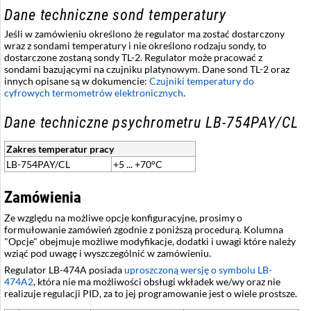
Dane techniczne sond temperatury
Jeśli w zamówieniu określono że regulator ma zostać dostarczony
wraz z sondami temperatury i nie określono rodzaju sondy, to
dostarczone zostaną sondy TL-2. Regulator może pracować z
sondami bazującymi na czujniku platynowym. Dane sond TL-2 oraz
innych opisane są w dokumencie:
Czujniki temperatury do
cyfrowych termometrów elektronicznych
.
Dane techniczne psychrometru LB-754PAY/CL
Zakres temperatur pracy
LB-754PAY/CL
+5 ... +70°C
Zamówienia
Ze względu na możliwe opcje konfiguracyjne, prosimy o
formułowanie zamówień zgodnie z poniższą procedurą. Kolumna
"Opcje" obejmuje możliwe modyfikacje, dodatki i uwagi które należy
wziąć pod uwagę i wyszczególnić w zamówieniu.
Regulator LB-474A posiada
uproszczoną wersję o symbolu LB-
474A2
, która nie ma możliwości obsługi wkładek we/wy oraz nie
realizuje regulacji PID, za to jej programowanie jest o wiele prostsze.