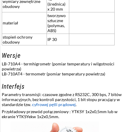
wymiary zewnętrzne
(średnica)
obudowy
x 20 mm
tworzywo
sztuczne
materiał
(polymas,
ABS)
stopień ochrony
IP 30
obudowy
Wersje
LB-710A4 - termhigrometr (pomiar temperatury i wilgotności
powietrza)
LB-710AT4 - termometr (pomiar temperatury powietrza)
Interfejs
Parametry transmisji: czasowe zgodne z RS232C, 300 bps, 7 bitów
informacyjnych, bez kontroli parzystości, 1 bit stopu pracujący w
standardzie tzw.
cyfrowej pętli prądowej
.
Przykładowy przewód połączeniowy : YTKSY 1x2x0,5mm lub w
ekranie YTKSYekw 1x2x0,5mm.