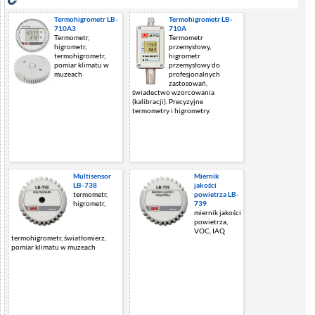
Termohigrometr LB-
Termohigrometr LB-
710A3
710A
Termometr,
Termometr
higrometr,
przemysłowy,
termohigrometr,
higrometr
pomiar klimatu w
przemysłowy do
muzeach
profesjonalnych
zastosowań,
świadectwo wzorcowania
(kalibracji). Precyzyjne
termometry i higrometry.
Multisensor
Miernik
LB-738
jakości
termometr,
powietrza LB-
higrometr,
739
miernik jakości
powietrza,
VOC, IAQ
termohigrometr, światłomierz,
pomiar klimatu w muzeach