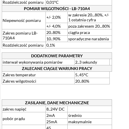
Rozdzielczość pomiaru
0,01°C
POMIAR WILGOTNOŚCI - LB-710A4
w zakresie 20...80%, +/-
+/- 2,0%
1 ostatnia cyfra
Niepewność pomiaru
+/- 4,0%
poza zakresem 20...80%
20..80%
ciągła praca
Zakres pomiaru LB-
710A4
10..90%
sporadyczne narażenia
Rozdzielczość pomiaru
0,1%
DODATKOWE PARAMETRY
interwał wykonywania pomiarów
2..3 sekundy
ZALECANE CIĄGŁE WARUNKI PRACY
Zakres temperatur
5..45°C
Zakres wilgotności
20..80%
ZASILANIE, DANE MECHANICZNE
zakres napięć
8..24V DC
2mA
średnio
pobór prądu
25mA
maksymalnie
45