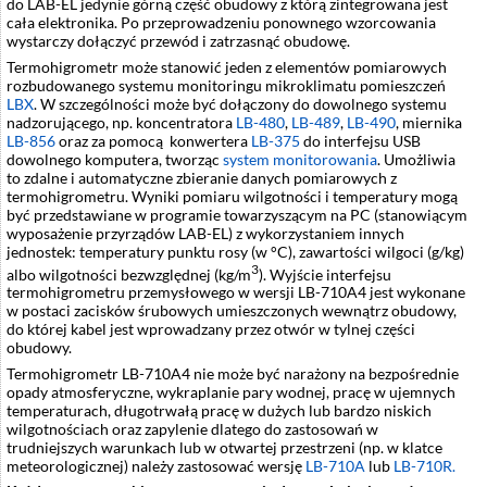
do LAB-EL jedynie górną część obudowy z którą zintegrowana jest
cała elektronika. Po przeprowadzeniu ponownego wzorcowania
wystarczy dołączyć przewód i zatrzasnąć obudowę.
Termohigrometr może stanowić jeden z elementów pomiarowych
rozbudowanego systemu monitoringu mikroklimatu pomieszczeń
LBX
. W szczególności może być dołączony do dowolnego systemu
nadzorującego, np. koncentratora
LB-480
,
LB-489
,
LB-490
, miernika
LB-856
oraz za pomocą konwertera
LB-375
do interfejsu USB
dowolnego komputera, tworząc
system monitorowania
. Umożliwia
to zdalne i automatyczne zbieranie danych pomiarowych z
termohigrometru. Wyniki pomiaru wilgotności i temperatury mogą
być przedstawiane w programie towarzyszącym na PC (stanowiącym
wyposażenie przyrządów LAB-EL) z wykorzystaniem innych
jednostek: temperatury punktu rosy (w °C), zawartości wilgoci (g/kg)
3
albo wilgotności bezwzględnej (kg/m
). Wyjście interfejsu
termohigrometru przemysłowego w wersji LB-710A4 jest wykonane
w postaci zacisków śrubowych umieszczonych wewnątrz obudowy,
do której kabel jest wprowadzany przez otwór w tylnej części
obudowy.
Termohigrometr LB-710A4 nie może być narażony na bezpośrednie
opady atmosferyczne, wykraplanie pary wodnej, pracę w ujemnych
temperaturach, długotrwałą pracę w dużych lub bardzo niskich
wilgotnościach oraz zapylenie dlatego do zastosowań w
trudniejszych warunkach lub w otwartej przestrzeni (np. w klatce
meteorologicznej) należy zastosować wersję
LB-710A
lub
LB-710R.