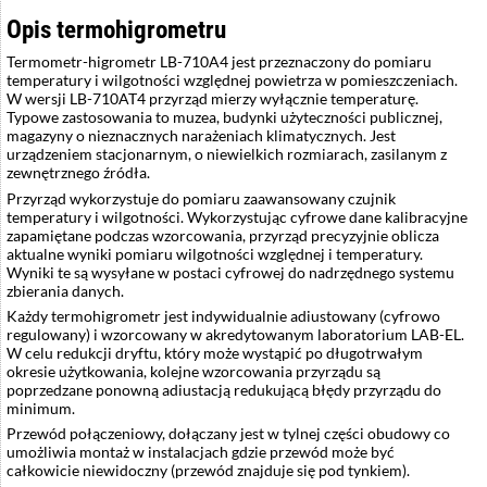
Opis termohigrometru
Termometr-higrometr LB-710A4 jest przeznaczony do pomiaru
temperatury i wilgotności względnej powietrza w pomieszczeniach.
W wersji LB-710AT4 przyrząd mierzy wyłącznie temperaturę.
Typowe zastosowania to muzea, budynki użyteczności publicznej,
magazyny o nieznacznych narażeniach klimatycznych. Jest
urządzeniem stacjonarnym, o niewielkich rozmiarach, zasilanym z
zewnętrznego źródła.
Przyrząd wykorzystuje do pomiaru zaawansowany czujnik
temperatury i wilgotności. Wykorzystując cyfrowe dane kalibracyjne
zapamiętane podczas wzorcowania, przyrząd precyzyjnie oblicza
aktualne wyniki pomiaru wilgotności względnej i temperatury.
Wyniki te są wysyłane w postaci cyfrowej do nadrzędnego systemu
zbierania danych.
Każdy termohigrometr jest indywidualnie adiustowany (cyfrowo
regulowany) i wzorcowany w akredytowanym laboratorium LAB-EL.
W celu redukcji dryftu, który może wystąpić po długotrwałym
okresie użytkowania, kolejne wzorcowania przyrządu są
poprzedzane ponowną adiustacją redukującą błędy przyrządu do
minimum.
Przewód połączeniowy, dołączany jest w tylnej części obudowy co
umożliwia montaż w instalacjach gdzie przewód może być
całkowicie niewidoczny (przewód znajduje się pod tynkiem).