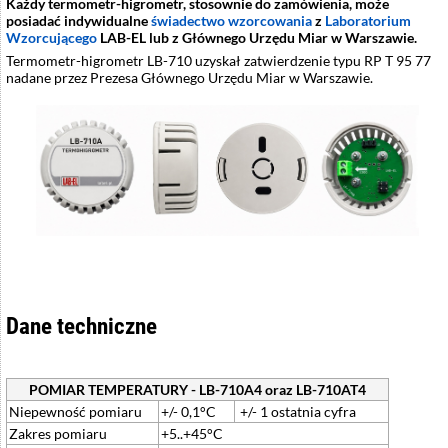
Każdy termometr-higrometr, stosownie do zamówienia, może
posiadać indywidualne
świadectwo wzorcowania
z
Laboratorium
Wzorcującego
LAB-EL lub z
Głównego Urzędu Miar w Warszawie.
Termometr-higrometr LB-710 uzyskał zatwierdzenie typu RP T 95 77
nadane przez Prezesa Głównego Urzędu Miar w Warszawie.
Dane techniczne
POMIAR TEMPERATURY - LB-710A4 oraz LB-710AT4
Niepewność pomiaru
+/- 0,1°C
+/- 1 ostatnia cyfra
Zakres pomiaru
+5..+45°C