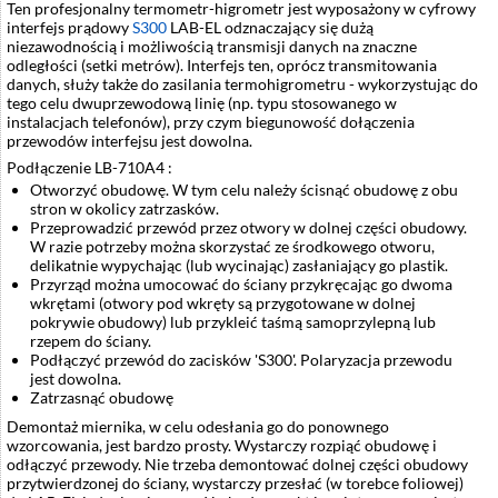
Ten profesjonalny termometr-higrometr jest wyposażony w cyfrowy
interfejs prądowy
S300
LAB-EL odznaczający się dużą
niezawodnością i możliwością transmisji danych na znaczne
odległości (setki metrów). Interfejs ten, oprócz transmitowania
danych, służy także do zasilania termohigrometru - wykorzystując do
tego celu dwuprzewodową linię (np. typu stosowanego w
instalacjach telefonów), przy czym biegunowość dołączenia
przewodów interfejsu jest dowolna.
Podłączenie LB-710A4 :
Otworzyć obudowę. W tym celu należy ścisnąć obudowę z obu
stron w okolicy zatrzasków.
Przeprowadzić przewód przez otwory w dolnej części obudowy.
W razie potrzeby można skorzystać ze środkowego otworu,
delikatnie wypychając (lub wycinając) zasłaniający go plastik.
Przyrząd można umocować do ściany przykręcając go dwoma
wkrętami (otwory pod wkręty są przygotowane w dolnej
pokrywie obudowy) lub przykleić taśmą samoprzylepną lub
rzepem do ściany.
Podłączyć przewód do zacisków 'S300'. Polaryzacja przewodu
jest dowolna.
Zatrzasnąć obudowę
Demontaż miernika, w celu odesłania go do ponownego
wzorcowania, jest bardzo prosty. Wystarczy rozpiąć obudowę i
odłączyć przewody. Nie trzeba demontować dolnej części obudowy
przytwierdzonej do ściany, wystarczy przesłać (w torebce foliowej)