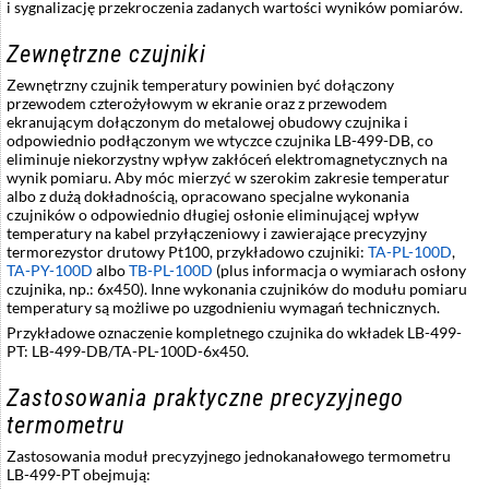
i sygnalizację przekroczenia zadanych wartości wyników pomiarów.
Zewnętrzne czujniki
Zewnętrzny czujnik temperatury powinien być dołączony
przewodem czterożyłowym w ekranie oraz z przewodem
ekranującym dołączonym do metalowej obudowy czujnika i
odpowiednio podłączonym we wtyczce czujnika LB-499-DB, co
eliminuje niekorzystny wpływ zakłóceń elektromagnetycznych na
wynik pomiaru. Aby móc mierzyć w szerokim zakresie temperatur
albo z dużą dokładnością, opracowano specjalne wykonania
czujników o odpowiednio długiej osłonie eliminującej wpływ
temperatury na kabel przyłączeniowy i zawierające precyzyjny
termorezystor drutowy Pt100, przykładowo czujniki:
TA-PL-100D
,
TA-PY-100D
albo
TB-PL-100D
(plus informacja o wymiarach osłony
czujnika, np.: 6x450). Inne wykonania czujników do modułu pomiaru
temperatury są możliwe po uzgodnieniu wymagań technicznych.
Przykładowe oznaczenie kompletnego czujnika do wkładek LB-499-
PT: LB-499-DB/TA-PL-100D-6x450.
Zastosowania praktyczne precyzyjnego
termometru
Zastosowania moduł precyzyjnego jednokanałowego termometru
LB-499-PT obejmują: