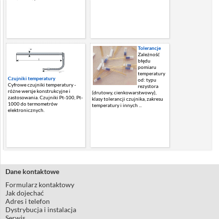
Tolerancje
Zależność
błędu
pomiaru
temperatury
Czujniki temperatury
od: typu
Cyfrowe czujniki temperatury -
rezystora
różne wersje konstrukcyjne i
(drutowy, cienkowarstwowy),
zastosowania. Czujniki Pt-100, Pt-
klasy tolerancji czujnika, zakresu
1000 do termometrów
temperatury i innych ...
elektronicznych.
Dane kontaktowe
Formularz kontaktowy
Jak dojechać
Adres i telefon
Dystrybucja i instalacja
Serwis