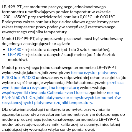
LB-499-PT jest modułem precyzyjnego jednokanałowego
termometru umożliwiającym pomiar temperatur w zakresie
-200...+850°C przy rozdzielczości pomiaru 0,01°C lub 0,001°C.
Praktyczny zakres pomiaru będzie dodatkowo ograniczony przez
zakres temperatur pracy podany w specyfikacji zastosowanego
zewnętrznego czujnika temperatury.
Moduł LB-499-PT, aby poprawnie pracował, musi być wbudowany
do jednego z następujących urządzeń:
LB-480
- rejestratora danych (od 1 do 3 sztuk modułów),
LB-490
- rejestratora danych / stacji meteo (od 1 do 6 sztuk
modułów).
Moduł precyzyjnego jednokanałowego termometru LB-499-PT
wykorzystuje jako czujnik zewnętrzny
termorezystor platynowy
Pt100 lub Pt1000
umieszczony w odpowiedniej osłonie czujnika (do
wyboru są różne opcje wykonania). Moduł automatycznie
przelicza
wynik pomiaru rezystancji na temperaturę
wykorzystując
współczynniki równania Callendar-van Dusen'a
zgodnie z
normą
PN-EN 60751: Czujniki platynowe przemysłowych termometrów
rezystancyjnych i platynowe czujniki temperatury.
Dla ułatwienia obsługi i uniknięcia pomyłek, przy wymianie
egzemplarza sondy z rezystorem termometrycznym dołączonego do
modułu precyzyjnego jednokanałowego termometru LB-499-PT,
moduł odczytuje współczynniki kalibracyjne z pamięci nieulotnej
znajdującej się wewnątrz wtyku sondy pomiarowej.