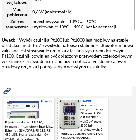
wejściowe
Moc
0,6 W (maksymalnie)
pobierana
Zakres
przechowywanie: -10°C ... +60°C
temperatur
użytkowanie: 10°C ... 40°C, bez kondensacji
Uwagi:
* Wybór czujnika Pt100 lub Pt1000 jest możliwy na etapie
produkcji modułu. Ze względu na lepszą stabilność długoterminową
zalecane jest stosowanie czujnika z termorezystorem drutowym
Pt100. Czujnik powinien być dołączony przewodem czterożyłowym
w ekranie, z przewodem ekranującym dołączonym do metalowej
obudowy czujnika i podłączonym we wtyczce czujnika.
Zobacz również
LB-480
LB-490
Rejestrator
danych, interfejs
Ethernet, USB i
GSM/GPRS. 16
wejść cyfrowych
Rejestrator danych LB-480,
S300 lub
termometr internetowy. Interfejsy:
analogowych, 6
Ethernet, GSM/GPRS, RS-232, RS-
modułów opcji, protokoły IPv4,
485, USB. Sygnalizacja alarmów:
IPv6, JSON, MODBUS..
SMS, e-mail, przekaźniki.