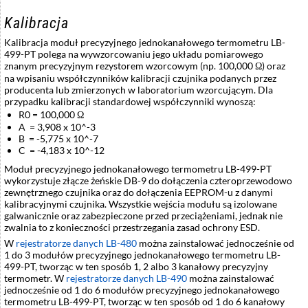
Kalibracja
Kalibracja moduł precyzyjnego jednokanałowego termometru LB-
499-PT polega na wywzorcowaniu jego układu pomiarowego
znanym precyzyjnym rezystorem wzorcowym (np. 100,000 Ω) oraz
na wpisaniu współczynników kalibracji czujnika podanych przez
producenta lub zmierzonych w laboratorium wzorcującym. Dla
przypadku kalibracji standardowej współczynniki wynoszą:
R0 = 100,000 Ω
A = 3,908 x 10^-3
B = -5,775 x 10^-7
C = -4,183 x 10^-12
Moduł precyzyjnego jednokanałowego termometru LB-499-PT
wykorzystuje złącze żeńskie DB-9 do dołączenia czteroprzewodowo
zewnętrznego czujnika oraz do dołączenia EEPROM-u z danymi
kalibracyjnymi czujnika. Wszystkie wejścia modułu są izolowane
galwanicznie oraz zabezpieczone przed przeciążeniami, jednak nie
zwalnia to z konieczności przestrzegania zasad ochrony ESD.
W
rejestratorze danych LB-480
można zainstalować jednocześnie od
1 do 3 modułów precyzyjnego jednokanałowego termometru LB-
499-PT, tworząc w ten sposób 1, 2 albo 3 kanałowy precyzyjny
termometr. W
rejestratorze danych LB-490
można zainstalować
jednocześnie od 1 do 6 modułów precyzyjnego jednokanałowego
termometru LB-499-PT, tworząc w ten sposób od 1 do 6 kanałowy