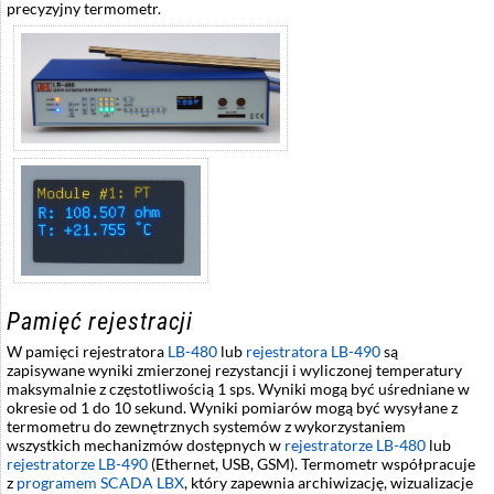
precyzyjny termometr.
Pamięć rejestracji
W pamięci rejestratora
LB-480
lub
rejestratora LB-490
są
zapisywane wyniki zmierzonej rezystancji i wyliczonej temperatury
maksymalnie z częstotliwością 1 sps. Wyniki mogą być uśredniane w
okresie od 1 do 10 sekund. Wyniki pomiarów mogą być wysyłane z
termometru do zewnętrznych systemów z wykorzystaniem
wszystkich mechanizmów dostępnych w
rejestratorze LB-480
lub
rejestratorze LB-490
(Ethernet, USB, GSM). Termometr współpracuje
z
programem SCADA LBX
, który zapewnia archiwizację, wizualizacje