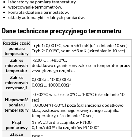
laboratoryjne pomiary temperatury,
wzorcowanie termometrów,
kontrola działania termostatów,
układy automatyki i zdalnych pomiarów.
Dane techniczne precyzyjnego termometru
Rozdzielczość
Tryb 1: 0,001°C, szum <±1 mK (uśrednianie 10 sec)
pomiaru
Tryb 2: 0,01°C, szum <±3 mK (uśrednianie 10 sec)
temperatury
Zakres
-200°C … +850°C,
mierzonych
dodatkowo ograniczony zakresem temperatur pracy
temperatur
zewnętrznego czujnika
Zakres
0,000Ω… 1000,000Ω
mierzonych
0,00Ω … 10000,00Ω*
rezystancji
≤0,02°C w zakresie 0°C … 100°C (uśrednianie 10
Niepewność
sec)
pomiaru
±0,0004*(T-50°C) poza (ograniczona dodatkowo
temperatury
klasą zastosowancnego zewnętrznego czujnika
temperatury, uśrednianie 10 sec)
Prąd
1 mA ±3 % dla czujników Pt100
pomiarowy
0,1 mA ±3 % dla czujników Pt1000*
Złącze
DB9F