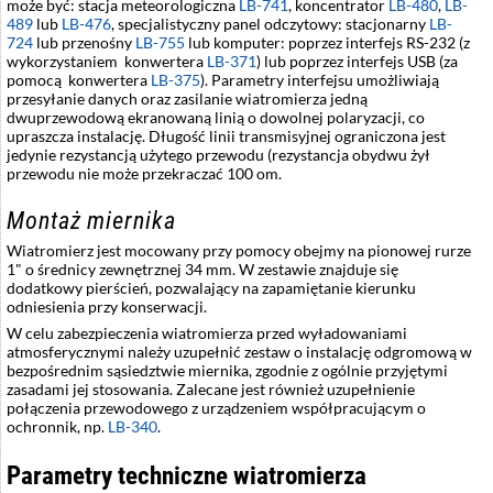
może być: stacja meteorologiczna
LB-741
, koncentrator
LB-480
,
LB-
489
lub
LB-476
, specjalistyczny panel odczytowy: stacjonarny
LB-
724
lub przenośny
LB-755
lub komputer: poprzez interfejs RS-232 (z
wykorzystaniem konwertera
LB-371
) lub poprzez interfejs USB (za
pomocą konwertera
LB-375
). Parametry interfejsu umożliwiają
przesyłanie danych oraz zasilanie wiatromierza jedną
dwuprzewodową ekranowaną linią o dowolnej polaryzacji, co
upraszcza instalację. Długość linii transmisyjnej ograniczona jest
jedynie rezystancją użytego przewodu (rezystancja obydwu żył
przewodu nie może przekraczać 100 om.
Montaż miernika
Wiatromierz jest mocowany przy pomocy obejmy na pionowej rurze
1" o średnicy zewnętrznej 34 mm. W zestawie znajduje się
dodatkowy pierścień, pozwalający na zapamiętanie kierunku
odniesienia przy konserwacji.
W celu zabezpieczenia wiatromierza przed wyładowaniami
atmosferycznymi należy uzupełnić zestaw o instalację odgromową w
bezpośrednim sąsiedztwie miernika, zgodnie z ogólnie przyjętymi
zasadami jej stosowania. Zalecane jest również uzupełnienie
połączenia przewodowego z urządzeniem współpracującym o
ochronnik, np.
LB-340
.
Parametry techniczne wiatromierza