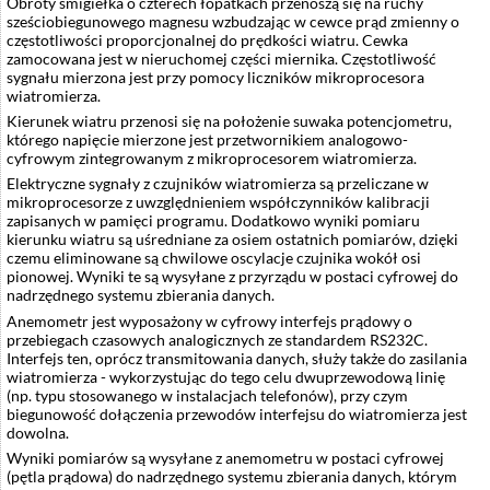
Obroty śmigiełka o czterech łopatkach przenoszą się na ruchy
sześciobiegunowego magnesu wzbudzając w cewce prąd zmienny o
częstotliwości proporcjonalnej do prędkości wiatru. Cewka
zamocowana jest w nieruchomej części miernika. Częstotliwość
sygnału mierzona jest przy pomocy liczników mikroprocesora
wiatromierza.
Kierunek wiatru przenosi się na położenie suwaka potencjometru,
którego napięcie mierzone jest przetwornikiem analogowo-
cyfrowym zintegrowanym z mikroprocesorem wiatromierza.
Elektryczne sygnały z czujników wiatromierza są przeliczane w
mikroprocesorze z uwzględnieniem współczynników kalibracji
zapisanych w pamięci programu. Dodatkowo wyniki pomiaru
kierunku wiatru są uśredniane za osiem ostatnich pomiarów, dzięki
czemu eliminowane są chwilowe oscylacje czujnika wokół osi
pionowej. Wyniki te są wysyłane z przyrządu w postaci cyfrowej do
nadrzędnego systemu zbierania danych.
Anemometr jest wyposażony w cyfrowy interfejs prądowy o
przebiegach czasowych analogicznych ze standardem RS232C.
Interfejs ten, oprócz transmitowania danych, służy także do zasilania
wiatromierza - wykorzystując do tego celu dwuprzewodową linię
(np. typu stosowanego w instalacjach telefonów), przy czym
biegunowość dołączenia przewodów interfejsu do wiatromierza jest
dowolna.
Wyniki pomiarów są wysyłane z anemometru w postaci cyfrowej
(pętla prądowa) do nadrzędnego systemu zbierania danych, którym