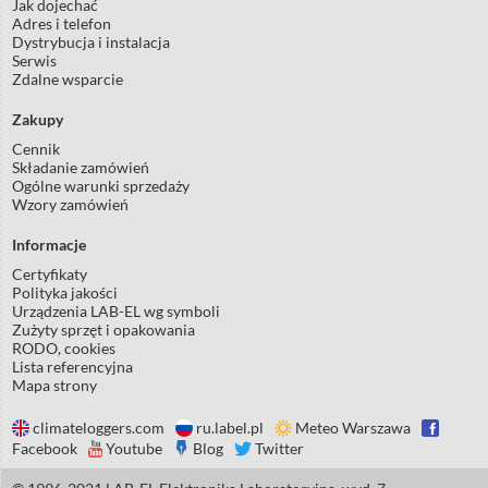
Jak dojechać
Adres i telefon
Dystrybucja i instalacja
Serwis
Zdalne wsparcie
Zakupy
Cennik
Składanie zamówień
Ogólne warunki sprzedaży
Wzory zamówień
Informacje
Certyfikaty
Polityka jakości
Urządzenia LAB-EL wg symboli
Zużyty sprzęt i opakowania
RODO, cookies
Lista referencyjna
Mapa strony
climateloggers.com
ru.label.pl
Meteo Warszawa
Facebook
Youtube
Blog
Twitter