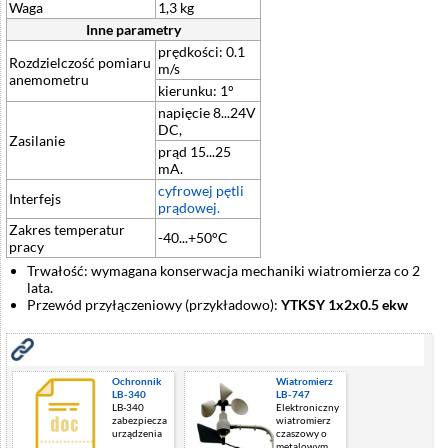
Waga
1,3 kg
Inne parametry
prędkości: 0.1
Rozdzielczość pomiaru
m/s
anemometru
kierunku: 1°
napięcie 8...24V
DC,
Zasilanie
prąd 15...25
mA.
cyfrowej pętli
Interfejs
prądowej.
Zakres temperatur
-40...+50°C
pracy
Trwałość: wymagana konserwacja mechaniki wiatromierza co 2
lata.
Przewód przyłączeniowy (przykładowo):
YTKSY 1x2x0.5 ekw
Zobacz również
Ochronnik
Wiatromierz
LB-340
LB-747
LB-340
Elektroniczny
zabezpiecza
wiatromierz
urządzenia
czaszowy o
metalowym