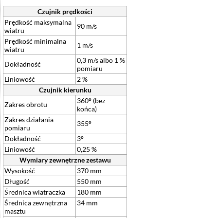
Czujnik prędkości
Prędkość maksymalna
90 m/s
wiatru
Prędkość minimalna
1 m/s
wiatru
0,3 m/s albo 1 %
Dokładność
pomiaru
Liniowość
2 %
Czujnik kierunku
360
°
(bez
Zakres obrotu
końca)
Zakres działania
355
°
pomiaru
Dokładność
3
°
Liniowość
0,25 %
Wymiary zewnętrzne zestawu
Wysokość
370 mm
Długość
550 mm
Średnica wiatraczka
180 mm
Średnica zewnętrzna
34 mm
masztu