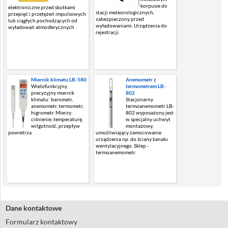
korpusie do
elektroniczne przed skutkami
stacji meteorologicznych,
przepięć i przetężeń impulsowych
zabezpieczony przed
lub ciągłych pochodzących od
wyładowaniami. Urządzenia do
wyładowań atmosferycznych
rejestracji.
Miernik klimatu LB-580
Anemometr z
Wielofunkcyjny
termometrem LB-
precyzyjny miernik
802
klimatu: barometr,
Stacjonarny
anemometr, termometr,
termoanemometr LB-
higrometr. Mierzy:
802 wyposażony jest
ciśnienie, temperaturę,
w specjalny uchwyt
wilgotność, przepływ
montażowy,
powietrza
umożliwiający zamocowanie
urządzenia np. do ściany kanału
wentylacyjnego. Sklep -
termoanemometr.
Dane kontaktowe
Formularz kontaktowy