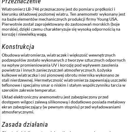
Przeznaczenie
Wiatromierz LB-746 przeznaczony jest do pomiaru prędkości i
kierunku składowej poziomej wiatru. Ten anemometr wykonany jest
na bazie elementów mechanicznych produkcji firmy Young USA.
Pierwotnie został zaprojektowany do zastosowań morskich (boje
morskie), dzięki czemu charakteryzuje się wysoką odpornością na
korozję i niewielką wagą.
Konstrukcja
Obudowa wiatromierza, wiatraczek i większość wewnętrznych
podzespołów zostało wykonanych z tworzyw sztucznych odpornych
na wpływ promieniowania UV i korozję pod wpływem zasolenia
powietrza i innych zanieczyszczeń atmosferycznych. Łożyska
kulkowe wiatraczka i osi pionowej obrotu miernika wykonano ze
stali nierdzewnej. Hermetyczność wiatromierza zapewniają uszczelki
teflonowe i specjalny smar o niskim i stałym współczynniku tarcia w
szerokim zakresie temperatur.
Układ elektroniczny anemometru jest zabezpieczony przed
dostępem wilgoci zalewą silikonową i dodatkowo posiada metalowy
ekran zabezpieczający (w pewnym stopniu) przed wyładowaniami
atmosferycznymi.
Zasada działania