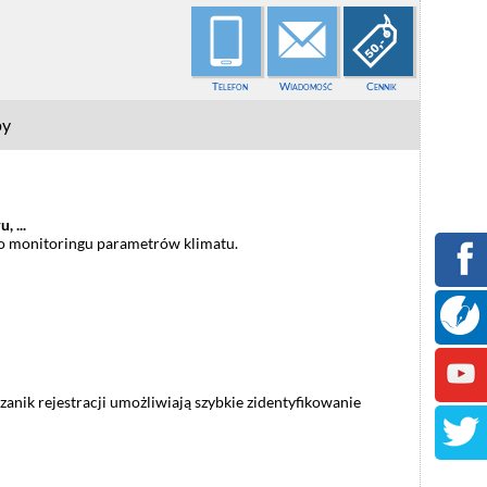
Telefon
Wiadomość
Cennik
py
 ...
do monitoringu parametrów klimatu.
nik rejestracji umożliwiają szybkie zidentyfikowanie