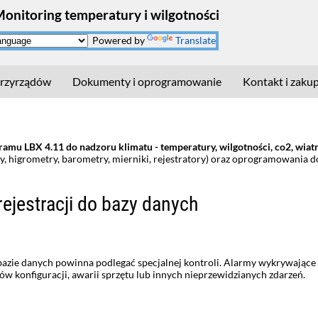
Monitoring temperatury i wilgotności
Powered by
Translate
rzyrządów
Dokumenty i oprogramowanie
Kontakt i zaku
mu LBX 4.11 do nadzoru klimatu - temperatury, wilgotności, co2, wiatru,
, higrometry, barometry, mierniki, rejestratory) oraz oprogramowania 
rejestracji do bazy danych
zie danych powinna podlegać specjalnej kontroli. Alarmy wykrywające za
 konfiguracji, awarii sprzętu lub innych nieprzewidzianych zdarzeń.