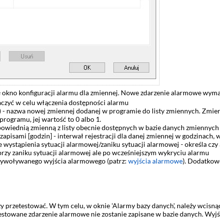
ię okno konfiguracji alarmu dla zmiennej. Nowe zdarzenie alarmowe wym
aczyć w celu włączenia dostępności alarmu
 - nazwa nowej zmiennej dodanej w programie do listy zmiennych. Zmi
programu, jej wartość to 0 albo 1.
powiednią zmienną z listy obecnie dostępnych w bazie danych zmiennyc
apisami [godzin] - interwał rejestracji dla danej zmiennej w godzinach,
 wystąpienia sytuacji alarmowej/zaniku sytuacji alarmowej - określa cz
rzy zaniku sytuacji alarmowej ale po wcześniejszym wykryciu alarmu
ywoływanego wyjścia alarmowego (patrz:
wyjścia alarmowe
). Dodatkow
y przetestować. W tym celu, w oknie 'Alarmy bazy danych', należy wcisn
estowane zdarzenie alarmowe nie zostanie zapisane w bazie danych. Wyj