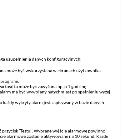
aga uzupełnienia danych konfiguracyjnych:
enna może być wykorzystana w ekranach użytkownika,
h programu
 wartość ta może być zawyżona np. o 1 godzinę
y alarm ma być wywołany natychmiast po spełnieniu wyżej
o każdy wykryty alarm jest zapisywany w bazie danych
ąć przycisk 'Testuj'. Wybrane wyjście alarmowe powinno
ście alarmowe zostanie aktywowane na 10 sekund. Każde