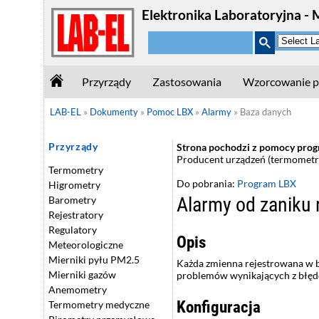
Elektronika Laboratoryjna - 
Przyrządy
Zastosowania
Wzorcowanie p
LAB-EL
»
Dokumenty
»
Pomoc LBX
»
Alarmy
»
Baza danych
Przyrządy
Strona pochodzi z pomocy progra
Producent urządzeń (termometry
Termometry
Do pobrania:
Program LBX
Higrometry
Alarmy od zaniku 
Barometry
Rejestratory
Regulatory
Opis
Meteorologiczne
Mierniki pyłu PM2.5
Każda zmienna rejestrowana w ba
Mierniki gazów
problemów wynikających z błędów
Anemometry
Konfiguracja
Termometry medyczne