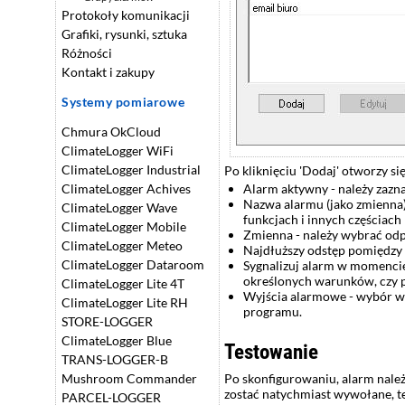
Protokoły komunikacji
Grafiki, rysunki, sztuka
Różności
Kontakt i zakupy
Systemy pomiarowe
Chmura OkCloud
ClimateLogger WiFi
ClimateLogger Industrial
Po kliknięciu 'Dodaj' otworzy s
ClimateLogger Achives
Alarm aktywny - należy zazn
Nazwa alarmu (jako zmienna)
ClimateLogger Wave
funkcjach i innych częściach 
ClimateLogger Mobile
Zmienna - należy wybrać od
ClimateLogger Meteo
Najdłuższy odstęp pomiędzy z
ClimateLogger Dataroom
Sygnalizuj alarm w momencie
określonych warunków, czy p
ClimateLogger Lite 4T
Wyjścia alarmowe - wybór w
ClimateLogger Lite RH
programu.
STORE-LOGGER
ClimateLogger Blue
Testowanie
TRANS-LOGGER-B
Po skonfigurowaniu, alarm należ
Mushroom Commander
zostać natychmiast wywołane, t
PARCEL-LOGGER