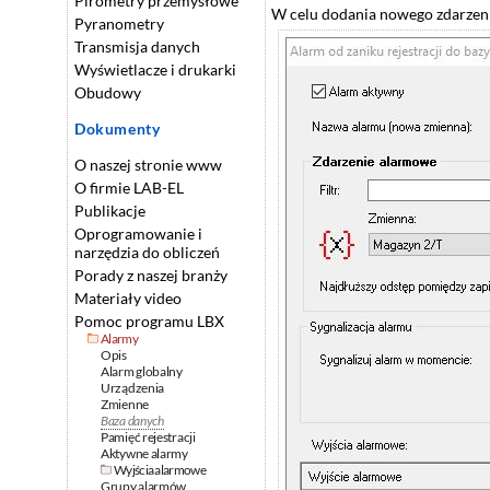
Pirometry przemysłowe
W celu dodania nowego zdarzeni
Pyranometry
Transmisja danych
Wyświetlacze i drukarki
Obudowy
Dokumenty
O naszej stronie www
O firmie LAB-EL
Publikacje
Oprogramowanie i
narzędzia do obliczeń
Porady z naszej branży
Materiały video
Pomoc programu LBX
Alarmy
Opis
Alarm globalny
Urządzenia
Zmienne
Baza danych
Pamięć rejestracji
Aktywne alarmy
Wyjścia alarmowe
Grupy alarmów