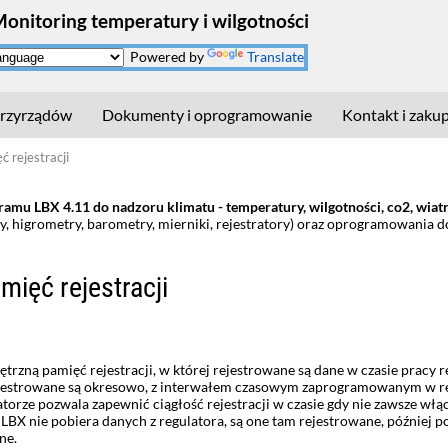
Monitoring temperatury i wilgotności
Powered by
Translate
rzyrządów
Dokumenty i oprogramowanie
Kontakt i zaku
ć rejestracji
mu LBX 4.11 do nadzoru klimatu - temperatury, wilgotności, co2, wiatru,
, higrometry, barometry, mierniki, rejestratory) oraz oprogramowania 
mięć rejestracji
rzną pamięć rejestracji, w której rejestrowane są dane w czasie pracy r
ejestrowane są okresowo, z interwałem czasowym zaprogramowanym w re
atorze pozwala zapewnić ciągłość rejestracji w czasie gdy nie zawsze wł
m LBX nie pobiera danych z regulatora, są one tam rejestrowane, późnie
ne.