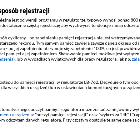
posób rejestracji
zależna jest od wersji programu w regulatorze, typowo wynosi ponad 80
 dostatecznie częstą rejestrację aby wychwycić tendencje zmian odczytów,
sób cykliczny - po zapełnieniu pamięci rejestracja nie jest wstrzymywana
tarszego rekordu. Tym samym pamięć zawiera zawsze dane z okresu od ja
m - po jej zapełnieniu utrzymuje się zapełnienie 100%, co jest prawidło
i pamięci a jej zapełnieniem. Skasowanie pamięci możliwe jest wyłączn
ądzenia
), lub w wypadkach wyjątkowych dla pracy regulatora, jak np.
zał
ępu do pamięci rejestracji w regulatorze LB-762. Decyduje o tym opcja
 dla wszystkich urządzeń) lub w ustawieniach komunikacyjnych urządzeni
utomatycznego, odczyt pamięci regulatora może zostać zainicjowany wył
menu urządzenia
: "odczyt pamięci rejestracji" oraz "wykres za 24h" i 
ym odczytem danych regulatora. Przy częstym dostępie te same dane są cz