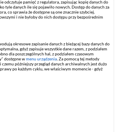
e odczytuje pamięć z regulatora, zapisując kopię danych do
ko tyle danych ile się pojawiło nowych. Dostęp do danych za
a, co sprawia że dostępne są one znacznie szybciej.
nowszymi i nie byłoby do nich dostępu przy bezpośrednim
wodują okresowe zapisanie danych z bieżącej bazy danych do
ptymalna, gdyż zapisuje wszystkie dane razem, z podziałem
obno dla poszczególnych hal, z podziałem czasowym
wy" dostępne w
menu urządzenia
. Za pomocą tej metody
i czemu późniejszy przegląd danych archiwalnych jest dużo
u uprawy po każdym cyklu, we właściwym momencie - gdyż