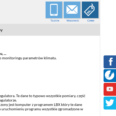
Telefon
Wiadomość
Cennik
py
 ...
do monitoringu parametrów klimatu.
egulatora. Te dane to typowo wszystkie pomiary, część
gulatorze.
ączony jest komputer z programem LBX który te dane
j po uruchomieniu programu wszystkie zgromadzone w