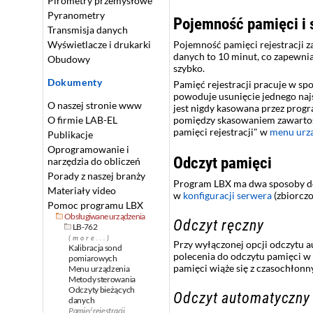
Pirometry przemysłowe
Pyranometry
Pojemność pamięci i s
Transmisja danych
Pojemność pamięci rejestracji 
Wyświetlacze i drukarki
danych to 10 minut, co zapewnia
Obudowy
szybko.
Dokumenty
Pamięć rejestracji pracuje w spo
powoduje usunięcie jednego najs
O naszej stronie www
jest nigdy kasowana przez progra
pomiędzy skasowaniem zawartośc
O firmie LAB-EL
pamięci rejestracji" w
menu urz
Publikacje
Oprogramowanie i
Odczyt pamięci
narzędzia do obliczeń
Porady z naszej branży
Program LBX ma dwa sposoby dost
Materiały video
w
konfiguracji serwera
(zbiorczo
Pomoc programu LBX
Obsługiwane urządzenia
Odczyt ręczny
LB-762
(more...)
Przy wyłączonej opcji odczytu a
Kalibracja sond
polecenia do odczytu pamięci w
pomiarowych
pamięci wiąże się z czasochłonn
Menu urządzenia
Metody sterowania
Odczyty bieżących
Odczyt automatyczny
danych
Pamięć rejestracji