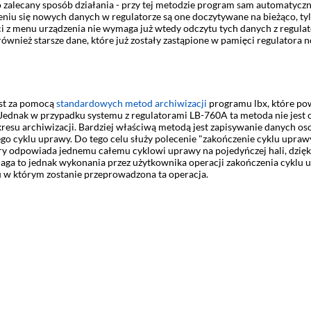
zalecany sposób działania - przy tej metodzie program sam automatyczni
eniu się nowych danych w regulatorze są one doczytywane na bieżąco, tyl
z menu urządzenia nie wymaga już wtedy odczytu tych danych z regulator
nież starsze dane, które już zostały zastąpione w pamięci regulatora 
est za pomocą
standardowych metod archiwizacji
programu lbx, które po
ednak w przypadku systemu z regulatorami LB-760A ta metoda nie jest o
esu archiwizacji. Bardziej właściwą metodą jest zapisywanie danych os
go cyklu uprawy. Do tego celu służy polecenie "zakończenie cyklu upra
ry odpowiada jednemu całemu cyklowi uprawy na pojedyńczej hali, dzięk
ymaga to jednak wykonania przez użytkownika operacji zakończenia cykl
w którym zostanie przeprowadzona ta operacja.