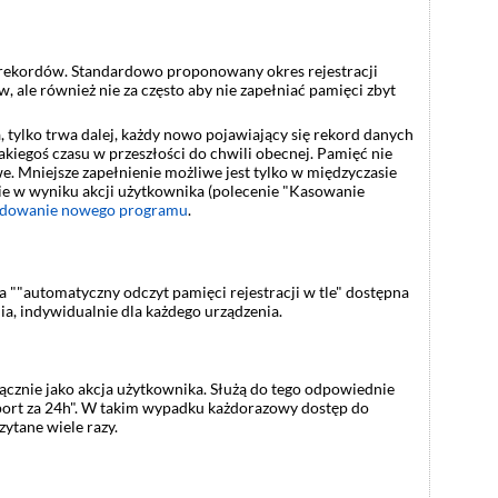
0 rekordów. Standardowo proponowany okres rejestracji
 ale również nie za często aby nie zapełniać pamięci zbyt
, tylko trwa dalej, każdy nowo pojawiający się rekord danych
kiegoś czasu w przeszłości do chwili obecnej. Pamięć nie
we. Mniejsze zapełnienie możliwe jest tylko w międzyczasie
ie w wyniku akcji użytkownika (polecenie "Kasowanie
adowanie nowego programu
.
 ""automatyczny odczyt pamięci rejestracji w tle" dostępna
a, indywidualnie dla każdego urządzenia.
ącznie jako akcja użytkownika. Służą do tego odpowiednie
"raport za 24h". W takim wypadku każdorazowy dostęp do
ytane wiele razy.