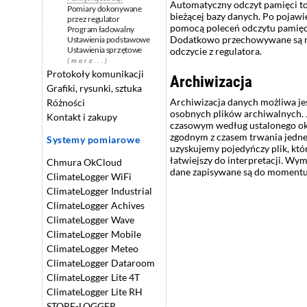
Automatyczny odczyt pamięci to 
Pomiary dokonywane
bieżącej bazy danych. Po pojawi
przez regulator
pomocą poleceń odczytu pamięci 
Program ładowalny
Dodatkowo przechowywane są rów
Ustawienia podstawowe
Ustawienia sprzętowe
odczycie z regulatora.
(more...)
Protokoły komunikacji
Archiwizacja
Grafiki, rysunki, sztuka
Archiwizacja danych możliwa j
Różności
osobnych plików archiwalnych. J
Kontakt i zakupy
czasowym według ustalonego okr
zgodnym z czasem trwania jedne
Systemy pomiarowe
uzyskujemy pojedyńczy plik, któ
łatwiejszy do interpretacji. W
Chmura OkCloud
dane zapisywane są do momentu 
ClimateLogger WiFi
ClimateLogger Industrial
ClimateLogger Achives
ClimateLogger Wave
ClimateLogger Mobile
ClimateLogger Meteo
ClimateLogger Dataroom
ClimateLogger Lite 4T
ClimateLogger Lite RH
STORE-LOGGER