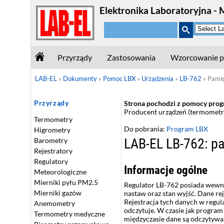
Elektronika Laboratoryjna - 
Przyrządy
Zastosowania
Wzorcowanie p
LAB-EL
»
Dokumenty
»
Pomoc LBX
»
Urządzenia
»
LB-762
»
Pamię
Przyrządy
Strona pochodzi z pomocy progra
Producent urządzeń (termometry
Termometry
Do pobrania:
Program LBX
Higrometry
LAB-EL LB-762: pa
Barometry
Rejestratory
Regulatory
Informacje ogólne
Meteorologiczne
Mierniki pyłu PM2.5
Regulator LB-762 posiada wewnęt
Mierniki gazów
nastaw oraz stan wyjść. Dane r
Rejestracja tych danych w regul
Anemometry
odczytuje. W czasie jak progra
Termometry medyczne
międzyczasie dane są odczytywa