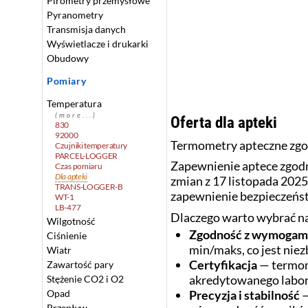
Pirometry przemysłowe
Pyranometry
Transmisja danych
Wyświetlacze i drukarki
Obudowy
Pomiary
Temperatura
(more...)
Oferta dla apteki
830
92000
Termometry apteczne zg
Czujniki temperatury
PARCEL-LOGGER
Zapewnienie aptece zgodn
Czas pomiaru
Dla apteki
zmian z 17 listopada 202
TRANS-LOGGER-B
zapewnienie bezpieczeńst
WT-1
LB-477
Dlaczego warto wybrać na
Wilgotność
Zgodność z wymogam
Ciśnienie
min/maks, co jest nie
Wiatr
Certyfikacja
— termom
Zawartość pary
akredytowanego labo
Stężenie CO2 i O2
Opad
Precyzja i stabilność
—
Przepływ