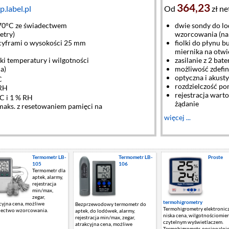
364,23
p.label.pl
Od
zł ne
+70°C ze świadectwem
dwie sondy do l
etry)
wzorcowania (na 
cyframi o wysokości 25 mm
fiolki do płynu 
miernika na otwi
i temperatury i wilgotności
zasilanie z 2 bat
a)
możliwość zdefin
optyczna i akust
C
rozdzielczość po
 RH
rejestracja wart
C i 1 % RH
żądanie
i maks. z resetowaniem pamięci na
więcej ...
Termometr LB-
Termometr LB-
Proste
105
106
Termometr dla
aptek, alarmy,
rejestracja
min/max,
zegar,
termohigrometry
cyjna cena, możliwe
Bezprzewodowy termometr do
Termohigrometry elektronic
dectwo wzorcowania.
aptek, do lodówek, alarmy,
niska cena, wilgotnościomier
rejestracja min/max, zegar,
czytelnym wyświetlaczem.
atrakcyjna cena, możliwe
Termohigrometr, opcjonalni