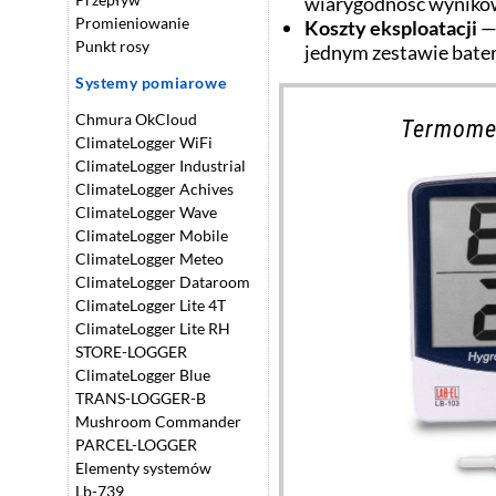
wiarygodność wyników 
Promieniowanie
Koszty eksploatacji
— 
Punkt rosy
jednym zestawie bateri
Systemy pomiarowe
Chmura OkCloud
Termomet
ClimateLogger WiFi
ClimateLogger Industrial
ClimateLogger Achives
ClimateLogger Wave
ClimateLogger Mobile
ClimateLogger Meteo
ClimateLogger Dataroom
ClimateLogger Lite 4T
ClimateLogger Lite RH
STORE-LOGGER
ClimateLogger Blue
TRANS-LOGGER-B
Mushroom Commander
PARCEL-LOGGER
Elementy systemów
Lb-739