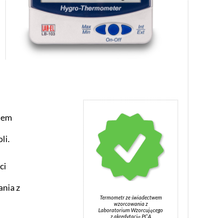
niem
li.
ci
nia z
Termometr ze świadectwem
wzorcowania z
ą
Laboratorium Wzorcującego
z akredytacją PCA