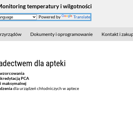
Monitoring temperatury i wilgotności
Powered by
Translate
rzyrządów
Dokumenty i oprogramowanie
Kontakt i zaku
adectwem dla apteki
wzorcowania
akredytacją PCA
 i maksymalnej
dzenia
dla urządzeń chłodniczych w aptece