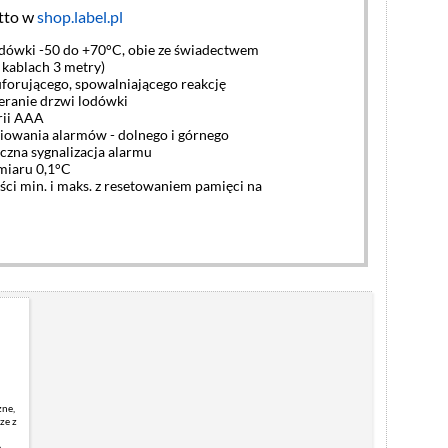
tto w
shop.label.pl
odówki -50 do +70°C, obie ze świadectwem
kablach 3 metry)
buforującego, spowalniającego reakcję
eranie drzwi lodówki
erii AAA
iowania alarmów - dolnego i górnego
yczna sygnalizacja alarmu
miaru 0,1°C
ości min. i maks. z resetowaniem pamięci na
zne,
ze z
e