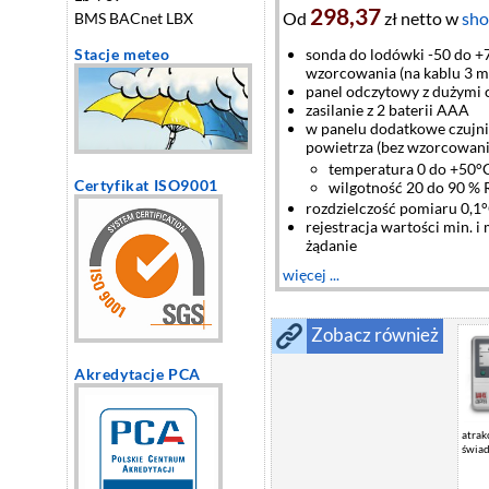
298,37
Od
zł netto w
sho
BMS BACnet LBX
sonda do lodówki -50 do 
Stacje meteo
wzorcowania (na kablu 3 m
panel odczytowy z dużymi 
zasilanie z 2 baterii AAA
w panelu dodatkowe czujnik
powietrza (bez wzorcowani
temperatura 0 do +50°
Certyfikat ISO9001
wilgotność 20 do 90 %
rozdzielczość pomiaru 0,1°
rejestracja wartości min. 
żądanie
więcej ...
Zobacz również
Akredytacje PCA
atrak
świa