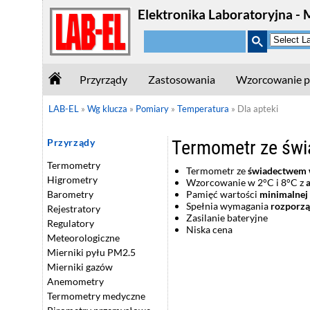
Elektronika Laboratoryjna - 
Przyrządy
Zastosowania
Wzorcowanie p
LAB-EL
»
Wg klucza
»
Pomiary
»
Temperatura
»
Dla apteki
Termometr ze świ
Przyrządy
Termometry
Termometr ze
świadectwem 
Higrometry
Wzorcowanie w 2°C i 8°C z
Pamięć wartości
minimalnej
Barometry
Spełnia wymagania
rozporzą
Rejestratory
Zasilanie bateryjne
Regulatory
Niska cena
Meteorologiczne
Mierniki pyłu PM2.5
Mierniki gazów
Anemometry
Termometry medyczne