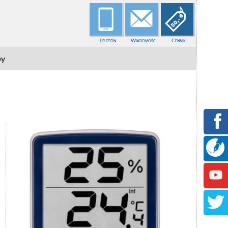
Telefon
Wiadomość
Cennik
py