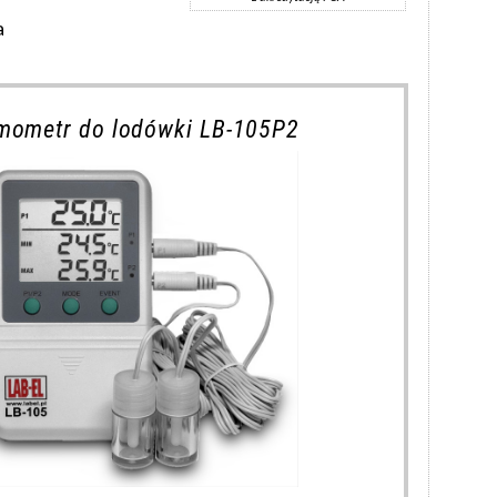
a
mometr do lodówki LB-105P2