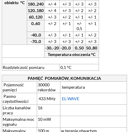
obiektu °C
180..240
+/- 4
+/- 3
+/- 3
+/- 3
120..180
+/- 4
+/- 3
+/- 2
+/- 2
60..120
+/- 3
+/- 2
+/- 1
+/- 1
0..60
+/- 2
+/- 1
+/-
+/- 1
0,5
-40..0
+/- 3
+/- 1
+/- 1
+/- 2
-70..0
+/- 3
+/- 3
+/- 2
+/- 3
-30..-20
-20..0
0..50
50..80
Temperatura otoczenia °C
Rozdzielczość pomiaru
0,1 °C
PAMIĘĆ POMIARÓW, KOMUNIKACJA
Pojemność
30000
temperatura
pamięci
rekordów
Pasmo
433 MHz
EL-WAVE
częstotliwości
Liczba kanałów
16
pracy
Maksymalna moc
10 mW
sygnału
Maksymalny
100 m
w terenie otwartym