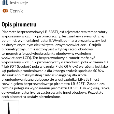
Instrukcje
Cennik
Opis pirometru
Pirometr bezprzewodowy LB-535TI jest rejestratorem temperatury
wyposażony w czujnik pirometryczny. Jest zasilany z wewnętrznej
pojemnej, wymienialnej baterii. Wynik pomiaru prezentowany jest
na dużym czytelnym ciekłokrystalicznym wyświetlaczu. Czujnik
pirometryczny unmieszczony jest w tylnej części obudowy
termometru (przeciwległa scianka obudowy w względem
wyświetlacza LCD). Ten bezprzewodowy pirometr może być
wyposażony w czujnik pirometryczny o szerokości pola widzenia 10
° lub 90 °. Szeokość pola widzenia (Field Of View) wyrażona jest jako
kąt padania promieniowania dla którego czułość spada do 50 % w
stosunku do maksymalnej czułości osiąganej dla źróda
promieniowania znajdującego się w osi czujnika. LB-535TI jest
rozwinięciem bezprzewodowego pirometru LB-525TI. Zasadnicza
różnica polega na wyposażeniu pirometru LB-535TI w większą, łatwą
do wymiany baterię oraz zastosowaniu innej obudowy. Pozostałe
cech pirometru zostały niezmienione.