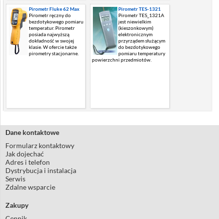
Pirometr Fluke 62 Max
Pirometr TES-1321
Pirometr ręczny do
Pirometr TES_1321A
bezdotykowego pomiaru
jest niewielkim
temperatur. Pirometr
(kieszonkowym)
posiada najwyższą
elektronicznym
dokładność w swojej
przyrządem służącym
klasie. W ofercie także
do bezdotykowego
pirometry stacjonarne.
pomiaru temperatury
powierzchni przedmiotów.
Dane kontaktowe
Formularz kontaktowy
Jak dojechać
Adres i telefon
Dystrybucja i instalacja
Serwis
Zdalne wsparcie
Zakupy
Cennik