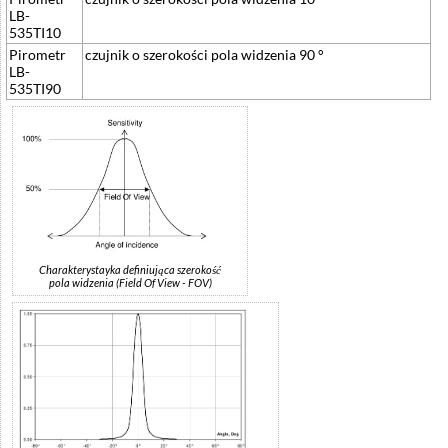
LB-
535TI10
Pirometr
czujnik o szerokości pola widzenia 90 °
LB-
535TI90
Charakterystayka definiująca szerokość
pola widzenia (Field Of View - FOV)