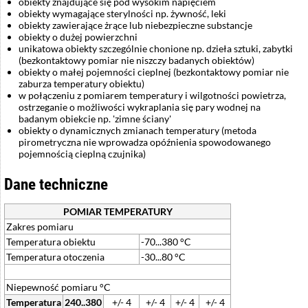
obiekty znajdujące się pod wysokim napięciem
obiekty wymagające sterylności np. żywność, leki
obiekty zawierające żrące lub niebezpieczne substancje
obiekty o dużej powierzchni
unikatowa obiekty szczególnie chonione np. dzieła sztuki, zabytki
(bezkontaktowy pomiar nie niszczy badanych obiektów)
obiekty o małej pojemności cieplnej (bezkontaktowy pomiar nie
zaburza temperatury obiektu)
w połączeniu z pomiarem temperatury i wilgotności powietrza,
ostrzeganie o możliwości wykraplania się pary wodnej na
badanym obiekcie np. 'zimne ściany'
obiekty o dynamicznych zmianach temperatury (metoda
pirometryczna nie wprowadza opóźnienia spowodowanego
pojemnością cieplną czujnika)
Dane techniczne
POMIAR TEMPERATURY
Zakres pomiaru
Temperatura obiektu
-70...380 °C
Temperatura otoczenia
-30...80 °C
Niepewność pomiaru °C
Temperatura
240..380
+/- 4
+/- 4
+/- 4
+/- 4