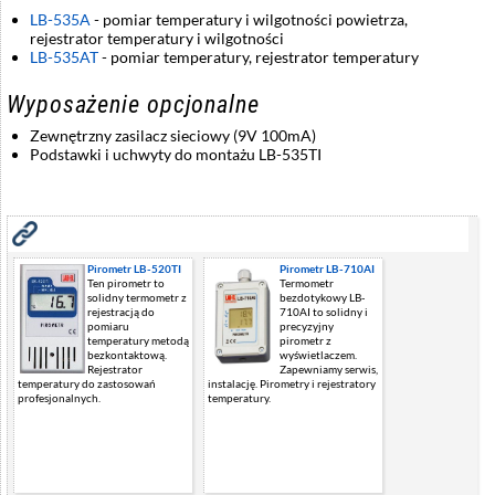
LB-535A
- pomiar temperatury i wilgotności powietrza,
rejestrator temperatury i wilgotności
LB-535AT
- pomiar temperatury, rejestrator temperatury
Wyposażenie opcjonalne
Zewnętrzny zasilacz sieciowy (9V 100mA)
Podstawki i uchwyty do montażu LB-535TI
Zobacz również
Pirometr LB-520TI
Pirometr LB-710AI
Ten pirometr to
Termometr
solidny termometr z
bezdotykowy LB-
rejestracją do
710AI to solidny i
pomiaru
precyzyjny
temperatury metodą
pirometr z
bezkontaktową.
wyświetlaczem.
Rejestrator
Zapewniamy serwis,
temperatury do zastosowań
instalację. Pirometry i rejestratory
profesjonalnych.
temperatury.