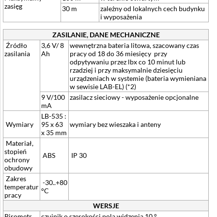
zasięg
30 m
zależny od lokalnych cech budynku
i wyposażenia
ZASILANIE, DANE MECHANICZNE
Źródło
3,6 V/ 8
wewnętrzna bateria litowa, szacowany czas
zasilania
Ah
pracy od 18 do 36 miesięcy przy
odpytywaniu przez lbx co 10 minut lub
rzadziej i przy maksymalnie dziesięciu
urządzeniach w systemie (bateria wymieniana
w sewisie LAB-EL) (*2)
9 V/100
zasilacz sieciowy - wyposażenie opcjonalne
mA
LB-535 :
Wymiary
95 x 63
wymiary bez wieszaka i anteny
x 35 mm
Materiał,
stopień
ABS
IP 30
ochrony
obudowy
Zakres
-30..+80
temperatur
°C
pracy
WERSJE
Pirometr
czujnik o szerokości pola widzenia 10 °