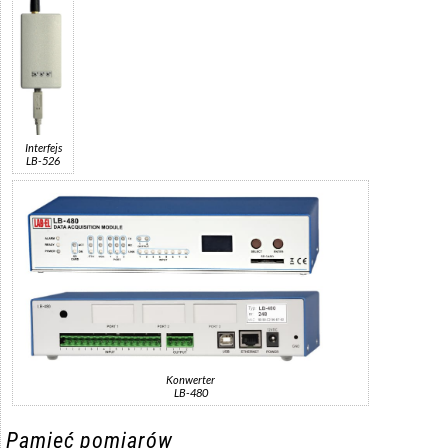
Interfejs
LB-526
Konwerter
LB-480
Pamięć pomiarów