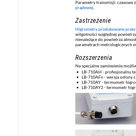
Parametry transmisji: czasowe z
prądowej
.
Zastrzeżenie
Higrometry produkowane przez
wilgotności względnej powietrza
nienależące do powietrza atmos
parametrach metrologicznych o
Rozszerzenia
Na specjalne zamówienie możliw
LB-710AH - profesjonalny te
LB-710AFn - wersja osłony c
LB-710AY - termometr higro
LB-710AY2 - termometr higr