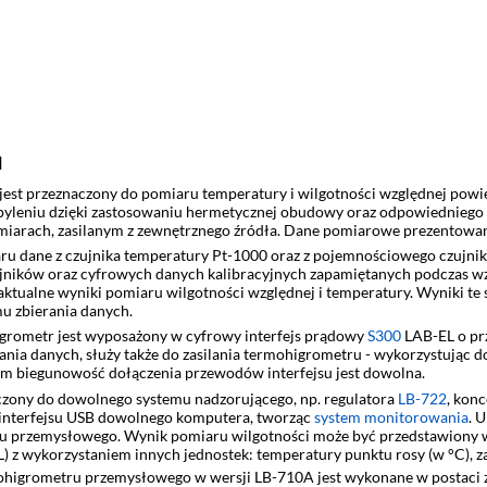
u
est przeznaczony do pomiaru temperatury i wilgotności względnej pow
yleniu dzięki zastosowaniu hermetycznej obudowy oraz odpowiedniego f
zmiarach, zasilanym z zewnętrznego źródła. Dane pomiarowe prezentow
ru dane z czujnika temperatury Pt-1000 oraz z pojemnościowego czujnik
ujników oraz cyfrowych danych kalibracyjnych zapamiętanych podczas 
ktualne wyniki pomiaru wilgotności względnej i temperatury. Wyniki te
u zbierania danych.
grometr jest wyposażony w cyfrowy interfejs prądowy
S300
LAB-EL o pr
wania danych, służy także do zasilania termohigrometru - wykorzystując
zym biegunowość dołączenia przewodów interfejsu jest dowolna.
zony do dowolnego systemu nadzorującego, np. regulatora
LB-722
, kon
interfejsu USB dowolnego komputera, tworząc
system monitorowania
. 
 przemysłowego. Wynik pomiaru wilgotności może być przedstawiony 
z wykorzystaniem innych jednostek: temperatury punktu rosy (w °C), zaw
ermohigrometru przemysłowego w wersji LB-710A jest wykonane w posta