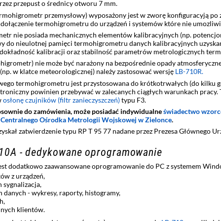
rzez przepust o średnicy otworu 7 mm.
mohigrometr przemysłowy) wyposażony jest w zworę konfiguracyją po z
dołączenie termohigrometru do urządzeń i systemów które nie umozliw
etr nie posiada mechanicznych elementów kalibracyjnych (np. potencj
rowy do nieulotnej pamięci termohigrometru danych kalibracyjnych uzy
dokładność kalibracji oraz stabilność parametrów metrologicznych term
grometr) nie może być narażony na bezpośrednie opady atmosferyczne 
(np. w klatce meteorologicznej) należy zastosować wersję
LB-710R.
ego termohigrometru jest przystosowana do krótkotrwałych (do kilku 
troniczny powinien przebywać w zalecanych ciągłych warunkach pracy.
w
osłonę czujników (filtr zanieczyszczeń)
typu F3.
osownie do zamówienia, może posiadać indywidualne
świadectwo wzor
z
Centralnego Ośrodka Metrologii Wojskowej w Zielonce
.
yskał zatwierdzenie typu RP T 95 77 nadane przez Prezesa Głównego U
710A - dedykowane oprogramowanie
 jest dodatkowo zaawansowane oprogramowanie do PC z systemem Win
tów z urządzeń,
 sygnalizacja,
 danych - wykresy, raporty, histogramy,
h,
lnych klientów.