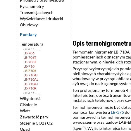
Pirometry przemysłowe
Pyranometry
Transmisja danych
Wyświetlacze i drukarki
Obudowy
Pomiary
Opis termohigrometr
Temperatura
(more...)
Termometr-higrometr LB-710A j
LB-706
pomieszczeniach o znacznym zap
LB-706T
stacjonarnym, o niewielkich ro
LB-708T
LB-710
Przyrząd wykorzystuje do pomia
LB-710A
nieliniowych charakterystyk cz
LB-710AI
wbudowany w przyrząd oblicza a
LB-710AL
cyfrowej do nadrzędnego system
LB-710AT
LB-710R
Ten profesjonalny termometr-hi
(more...)
Interfejs ten, oprócz transmito
Wilgotność
instalacjach telefonów), przy c
Ciśnienie
Termohigrometr może być dołąc
Wiatr
pomocą konwertera
LB-375
do 
Zawartość pary
pomiarowych z termohigrometru
wyposażenie przyrządów LAB-EL) 
Stężenie CO2 i O2
3
(kg/m
). Wyjście interfejsu t
Opad