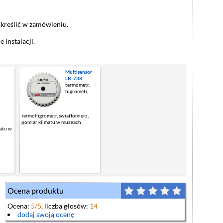
kreślić w zamówieniu.
 instalacji.
Multisensor
LB-738
termometr,
higrometr,
termohigrometr, światłomierz,
pomiar klimatu w muzeach
matu w
Ocena produktu
Ocena:
5
/5
, liczba głosów:
14
dodaj swoją ocenę