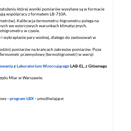
ałożeniu której wyniki pomiarów wysyłane są w formacie
iają wspólpracy z formatem LB-710A.
ometrów). Kalibracja termometru-higrometru polega na
skanych we wzorcowych warunkach klimatycznych.
ohigrometru w czasie.
i wykraplanie pary wodnej, dlatego do zastosowań w
godzin) pomiarów na krańcach zakresów pomiarów. Poza
 Termometr przemysłowy (termohigrometr) w wersji
cowania
z
Laboratorium Wzorcującego
LAB-EL, z
Głównego
rzędu Miar w Warszawie.
dows
-
program LBX
- umożliwiające: