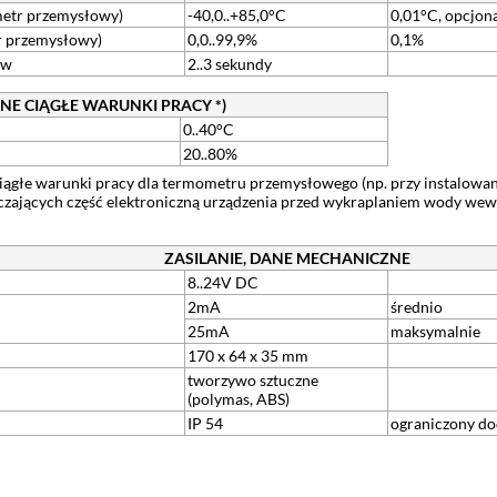
metr przemysłowy)
-40,0..+85,0°C
0,01°C, opcjon
r przemysłowy)
0,0..99,9%
0,1%
ów
2..3 sekundy
NE CIĄGŁE WARUNKI PRACY *)
0..40°C
20..80%
ciągłe warunki pracy dla termometru przemysłowego (np. przy instalowa
zających część elektroniczną urządzenia przed wykraplaniem wody wew
ZASILANIE, DANE MECHANICZNE
8..24V DC
2mA
średnio
25mA
maksymalnie
170 x 64 x 35 mm
tworzywo sztuczne
(polymas, ABS)
IP 54
ograniczony do