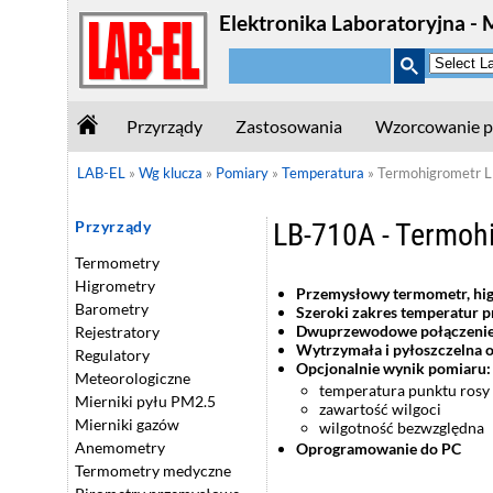
Elektronika Laboratoryjna - 
Przyrządy
Zastosowania
Wzorcowanie p
LAB-EL
»
Wg klucza
»
Pomiary
»
Temperatura
»
Termohigrometr 
LB-710A - Termoh
Przyrządy
Termometry
Higrometry
Przemysłowy termometr, hig
Barometry
Szeroki zakres temperatur p
Dwuprzewodowe połączenie -
Rejestratory
Wytrzymała i pyłoszczelna
Regulatory
Opcjonalnie wynik pomiaru:
Meteorologiczne
temperatura punktu rosy
Mierniki pyłu PM2.5
zawartość wilgoci
Mierniki gazów
wilgotność bezwzględna
Anemometry
Oprogramowanie do PC
Termometry medyczne