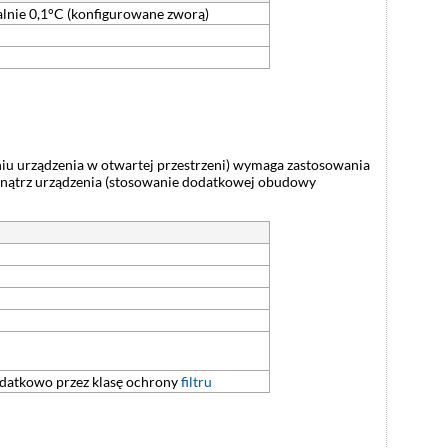
alnie 0,1°C (konfigurowane zworą)
niu urządzenia w otwartej przestrzeni) wymaga zastosowania
nątrz urządzenia (stosowanie dodatkowej obudowy
datkowo przez klasę ochrony
filtru