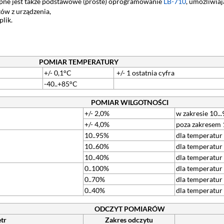
pne jest także podstawowe (proste) oprogramowanie
LB-710
, umożliwiaj
ów z urządzenia,
lik.
POMIAR TEMPERATURY
+/- 0,1°C
+/- 1 ostatnia cyfra
-40..+85°C
POMIAR WILGOTNOŚCI
+/- 2,0%
w zakresie 10...
+/- 4,0%
poza zakresem 
10..95%
dla temperatur
10..60%
dla temperatur
10..40%
dla temperatur
0..100%
dla temperatur
0..70%
dla temperatur
0..40%
dla temperatur
ODCZYT POMIARÓW
tr
Zakres odczytu