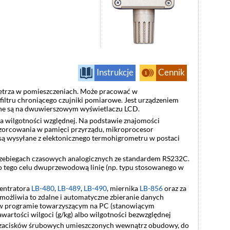
Instrukcje
Cennik
ietrza w pomieszczeniach. Może pracować w
iltru chroniącego czujniki pomiarowe. Jest urządzeniem
ane są na dwuwierszowym wyświetlaczu LCD.
a wilgotności względnej. Na podstawie znajomości
wzorcowania w pamięci przyrządu, mikroprocesor
 są wysyłane z elektonicznego termohigrometru w postaci
zebiegach czasowych analogicznych ze standardem RS232C.
 do tego celu dwuprzewodową linię (np. typu stosowanego w
centratora
LB-480
,
LB-489
,
LB-490
, miernika
LB-856
oraz za
Umożliwia to zdalne i automatyczne zbieranie danych
w programie towarzyszącym na PC (stanowiącym
artości wilgoci (g/kg) albo wilgotności bezwzględnej
ci zacisków śrubowych umieszczonych wewnątrz obudowy, do