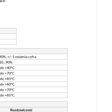
ące:
90%, +/- 1 ostatnia cyfra
10...90%
 do +40°C
 do +70°C
 do +85°C
 do +60°C
 do +70°C
 do +85°C
Rozdzielczość