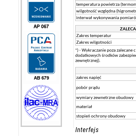
temperatura powietrza (termo
wilgotność względna (higromet
interwał wykonywania pomiar
ZALECA
Zakres temperatur
Zakres wilgotności
*) - Wykraczanie poza zalecane 
dodatkowych środków zabezpiec
zewnętrznej).
zakres napięć
pobór prądu
wymiary zewnetrzne obudowy
materiał
stopień ochrony obudowy
Interfejs