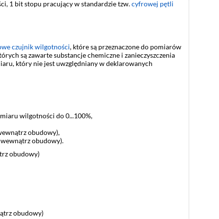
i, 1 bit stopu pracujący w standardzie tzw.
cyfrowej pętli
we czujnik wilgotności
, które są przeznaczone do pomiarów
órych są zawarte substancje chemiczne i zanieczyszczenia
aru, który nie jest uwzględniany w deklarowanych
iaru wilgotności do 0...100%,
wewnątrz obudowy),
w wewnątrz obudowy).
trz obudowy)
ątrz obudowy)