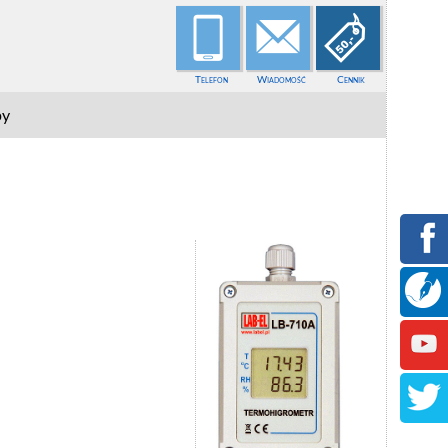
Telefon
Wiadomość
Cennik
py