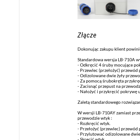
Złącze
Dokonując zakupu klient powin
Standardowa wersja LB-710A wyp
- Odkręcić 4 śruby mocujące po
- Przewlec (przełożyć) przewód 
- Odizolowane dwie żyły przewo
- Za pomocą śrubokręta przykrę
- Zacisnąć przepust na przewod
- Nałożyć i przykręcić pokrywę 
Zaletą standardowego rozwiązani
W wersji LB-710AY zamiast prze
przewodzie wtyk :
- Rozkręcić wtyk.
- Przełożyć (przewlec) przewód
- Przylutować odizolowane dwie
- Skręcić wtyk.