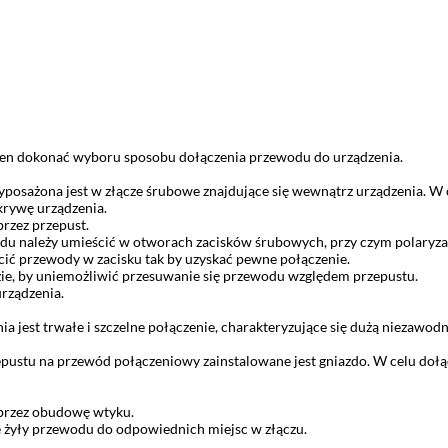
ien dokonać wyboru sposobu dołączenia przewodu do urządzenia.
osażona jest w złącze śrubowe znajdujące się wewnątrz urządzenia. W c
krywę urządzenia.
przez przepust.
du należy umieścić w otworach zacisków śrubowych, przy czym polaryzac
cić przewody w zacisku tak by uzyskać pewne połączenie.
zie, by uniemożliwić przesuwanie się przewodu względem przepustu.
urządzenia.
a jest trwałe i szczelne połączenie, charakteryzujące się dużą niezawo
pustu na przewód połączeniowy zainstalowane jest gniazdo. W celu dołą
 przez obudowę wtyku.
 żyły przewodu do odpowiednich miejsc w złączu.