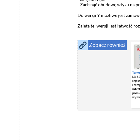
- Zacisnąć obudowę wtyku na pr
Do wersji Y możliwe jest zamów
Zaletą tej wersji jest łatwość r
Zobacz również
Term
LB-5
rejes
i tem
inter
pomi
wyświ