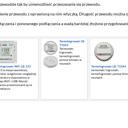
zewodzie tak by uniemożliwić przesuwanie się przewodu.
ienie przewodu z oprawioną na nim wtyczką. Długość przewodu można o
ozłączania i ponownego podłączania a wadą bardziej złożone przygotowanie
Termohigrometr LB-
710A3
Termometr,
higrometr,
termohigrometr,
pomiar klimatu w
muzeach
ohigrometr WiFi LB-523
Termohigrometr LB-710A4
23 to bezprzewodowy
termometr, higrometr,
trator wilgotności względnej
termohigrometr, pomiar kli
peratury wyposażony w
muzeach
fejs WiFi i USB. Wyniki
arów prezentowane są na
etlaczu.