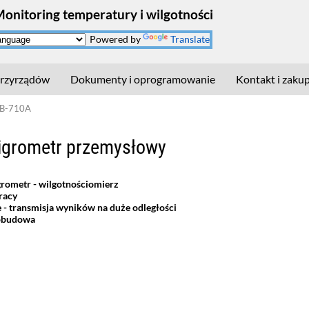
Monitoring temperatury i wilgotności
Powered by
Translate
rzyrządów
Dokumenty i oprogramowanie
Kontakt i zaku
LB-710A
igrometr przemysłowy
rometr - wilgotnościomierz
racy
 transmisja wyników na duże odległości
 obudowa