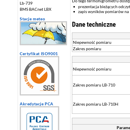
Do tego termohigrometru dostę
Lb-739
prezentacja bieżących odczyt
BMS BACnet LBX
zapis wyników pomiarów na p
Stacje meteo
Dane techniczne
Niepewność pomiaru
Zakres pomiaru
Certyfikat ISO9001
Niepewność pomiaru
Zakres pomiaru LB-710
Akredytacje PCA
Zakres pomiaru LB-710H
Parame