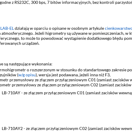
godne z RS232C, 300 bps, 7 bitów informacyjnych, bez kontroli parzystośc
 LAB-EL
działają w oparciu o opisane w osobnym artykule
cienkowarstwo
 atmosferycznego. Jeżeli higrometry są używane w pomieszczeniach, w kt
ferycznego, to może to powodować wystąpienie dodatkowego błędu pomi
ferowanych urządzeń.
e są następujące wykonania:
rmohigrometr o rozszerzonym w stosunku do standartowego zakresie pom
zujników (
w/g opisu
), wersja jest podawana, jeżeli inna niż F3,
metr przemysłowy ze złączem przyłączeniowym C01 (zamiast zacisków 
ometr przemysłowy ze złączem przyłączeniowym C02 (zamiast zaciskó
LB-710AY - ze złączem przyłączeniowym C01 (zamiast zacisków wewną
LB-710AY2 - ze złączem przyłączeniowym C02 (zamiast zacisków wewn