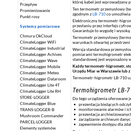
której kabel jest wprowadzany p
Przepływ
Ten termometr przemysłowy (ter
Promieniowanie
zgodnym z
LB-710
co umozliwia 
Punkt rosy
Elektroniczny termometr-higrom
przesłaniu przez interfejs cyf
Systemy pomiarowe
Gwarantuje to wygodę i wysoką 
Chmura OkCloud
Termometr przemysłowy (termohi
ClimateLogger WiFi
warunkach otwartej przestrzeni 
ClimateLogger Industrial
Wersja standardowa przemysłow
pomiarami termohigrometr elek
ClimateLogger Achives
standardowej jest wyposażony 
ClimateLogger Wave
Każdy termometr-higrometr, st
ClimateLogger Mobile
Urzędu Miar w Warszawie lub 
ClimateLogger Meteo
Termometr-higrometr LB-710 uz
ClimateLogger Dataroom
ClimateLogger Lite 4T
Termohigrometr LB-
ClimateLogger Lite RH
STORE-LOGGER
Do tego urządzenia oferowane
ClimateLogger Blue
prezentacja bieżących odczy
monitorowanie alarmów i ich
TRANS-LOGGER-B
prezentacja archiwizowanych
Mushroom Commander
zarządzanie archiwum danyc
PARCEL-LOGGER
zapewnienie dostępu dla zda
Elementy systemów