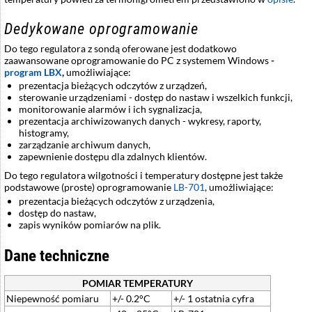
Dedykowane oprogramowanie
Do tego regulatora z sondą oferowane jest dodatkowo
zaawansowane oprogramowanie do PC z systemem Windows
-
program LBX
,
umożliwiające:
prezentacja bieżących odczytów z urządzeń,
sterowanie urządzeniami - dostęp do nastaw i wszelkich funkcji,
monitorowanie alarmów i ich sygnalizacja,
prezentacja archiwizowanych danych - wykresy, raporty,
histogramy,
zarządzanie archiwum danych,
zapewnienie dostępu dla zdalnych klientów.
Do tego regulatora wilgotności i temperatury dostępne jest także
podstawowe (proste) oprogramowanie
LB-701
, umożliwiające:
prezentacja bieżących odczytów z urządzenia,
dostęp do nastaw,
zapis wyników pomiarów na plik.
Dane techniczne
POMIAR TEMPERATURY
Niepewność pomiaru
+/- 0.2°C
+/- 1 ostatnia cyfra