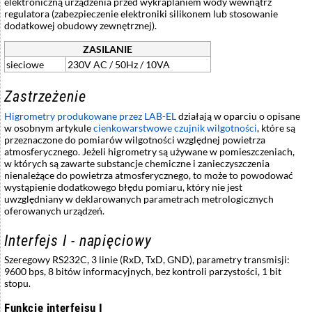
elektroniczną urządzenia przed wykraplaniem wody wewnątrz
regulatora (zabezpieczenie elektroniki silikonem lub stosowanie
dodatkowej obudowy zewnętrznej).
ZASILANIE
sieciowe
230V AC / 50Hz / 10VA
Zastrzeżenie
Higrometry produkowane przez LAB-EL
działają w oparciu o opisane
w osobnym artykule
cienkowarstwowe czujnik wilgotności
, które są
przeznaczone do pomiarów wilgotności względnej powietrza
atmosferycznego. Jeżeli higrometry są używane w pomieszczeniach,
w których są zawarte substancje chemiczne i zanieczyszczenia
nienależące do powietrza atmosferycznego, to może to powodować
wystąpienie dodatkowego błędu pomiaru, który nie jest
uwzględniany w deklarowanych parametrach metrologicznych
oferowanych urządzeń.
Interfejs I - napięciowy
Szeregowy RS232C, 3 linie (RxD, TxD, GND), parametry transmisji:
9600 bps, 8 bitów informacyjnych, bez kontroli parzystości, 1 bit
stopu.
Funkcje interfejsu I