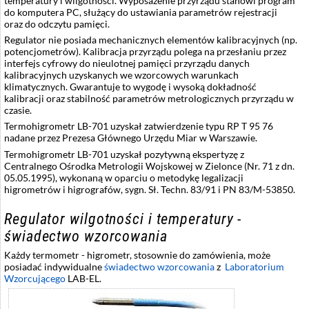
temperatury i wilgotności. Wyposażenie przyrządu stanowi program
do komputera PC, służący do ustawiania parametrów rejestracji
oraz do odczytu pamięci.
Regulator nie posiada mechanicznych elementów kalibracyjnych (np.
potencjometrów). Kalibracja przyrządu polega na przesłaniu przez
interfejs cyfrowy do nieulotnej pamięci przyrządu danych
kalibracyjnych uzyskanych we wzorcowych warunkach
klimatycznych. Gwarantuje to wygodę i wysoką dokładność
kalibracji oraz stabilność parametrów metrologicznych przyrządu w
czasie.
Termohigrometr LB-701 uzyskał zatwierdzenie typu RP T 95 76
nadane przez Prezesa Głównego Urzędu Miar w Warszawie.
Termohigrometr LB-701 uzyskał pozytywną ekspertyzę z
Centralnego Ośrodka Metrologii Wojskowej w Zielonce (Nr. 71 z dn.
05.05.1995), wykonaną w oparciu o metodykę legalizacji
higrometrów i higrografów, sygn. Sł. Techn. 83/91 i PN 83/M-53850.
Regulator wilgotności i temperatury -
świadectwo wzorcowania
Każdy termometr - higrometr, stosownie do zamówienia, może
posiadać indywidualne
świadectwo wzorcowania
z
Laboratorium
Wzorcującego
LAB-EL.