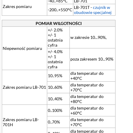
-40..+85°C
LB-701
Zakres pomiaru
LB-701T -
czujnik w
-200..+550°C
obudowie specjalnej
POMIAR WILGOTNOŚCI
+/- 2.0%
+/- 1
w zakresie 10...90%,
ostatnia
cyfra
Niepewność pomiaru
+/- 4.0%
+/- 1
poza zakresem 10...90%
ostatnia
cyfra
dla temperatur do
10..95%
+40°C
dla temperatur do
Zakres pomiaru LB-701
10..60%
+70°C
dla temperatur do
10..40%
+80°C
dla temperatur do
0..100%
+60°C
Zakres pomiaru LB-
dla temperatur do
0..70%
701H
+70°C
dla temperatur do