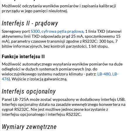
Możliwość odczytania wyników pomiarów i zapisania kalibracji
przyrządu w jego pamięci nieulotnej.
Interfejs II - prądowy
Szeregowy port
S300
,
cyfrowa pętla prądowa
, 1 linia TXD (stanowi
aktywnemu linii TXD odpowiada prąd 25 mA, spoczynkowemu 15
mA), parametry czasowe transmisji zgodne z RS232C: 300 bps, 7
bitów informacyjnych, bez kontroli parzystości, 1 bit stopu.
Funkcje interfejsu II
Możliwość automatycznego wysyłania wyników pomiarów na duże
odległości w dużych systemach pomiarowych (np. do
wieloczujnikowego systemu nadzoru klimatu - patrz:
LB-480
,
LB-
476
). Wyjście z izolacją galwaniczną.
Interfejs opcjonalny
Panel LB-725A może zostać wyposażony w dodatkowy interfejs USB.
Interfejs opcjonalny działa na zasadzie wewnętrznego konwertera na
sygnał RS232C. Nie jest możliwe jednoczesne korzystanie z
interfejsu opcjonalnego i interfejsu RS232C.
Wymiary zewnętrzne