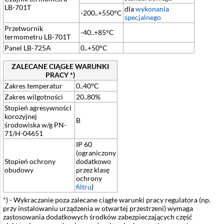
LB-701T
dla
wykonania
-200..+550°C
specjalnego
Przetwornik
-40..+85°C
termometru LB-701T
Panel LB-725A
0..+50°C
ZALECANE CIĄGŁE WARUNKI
PRACY *)
Zakres temperatur
0..40°C
Zakres wilgotności
20..80%
Stopień agresywności
korozyjnej
B
środowiska w/g PN-
71/H-04651
IP 60
(ograniczony
Stopień ochrony
dodatkowo
obudowy
przez klasę
ochrony
filtru
)
*) - Wykraczanie poza zalecane ciągłe warunki pracy regulatora (np.
przy instalowaniu urządzenia w otwartej przestrzeni) wymaga
zastosowania dodatkowych środków zabezpieczających część