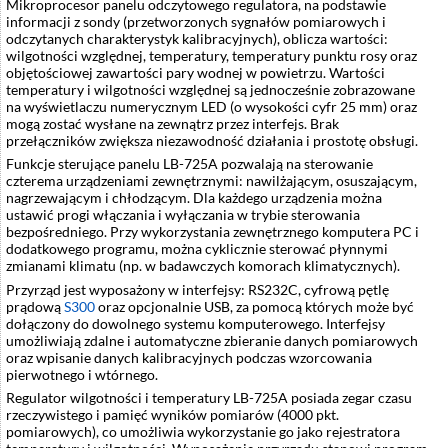
Mikroprocesor panelu odczytowego regulatora, na podstawie
informacji z sondy (przetworzonych sygnałów pomiarowych i
odczytanych charakterystyk kalibracyjnych), oblicza wartości:
wilgotności względnej, temperatury, temperatury punktu rosy oraz
objętościowej zawartości pary wodnej w powietrzu. Wartości
temperatury i wilgotności względnej są jednocześnie zobrazowane
na wyświetlaczu numerycznym LED (o wysokości cyfr 25 mm) oraz
mogą zostać wysłane na zewnątrz przez interfejs. Brak
przełączników zwiększa niezawodność działania i prostotę obsługi.
Funkcje sterujące panelu LB-725A pozwalają na sterowanie
czterema urządzeniami zewnętrznymi: nawilżającym, osuszającym,
nagrzewającym i chłodzącym. Dla każdego urządzenia można
ustawić progi włączania i wyłączania w trybie sterowania
bezpośredniego. Przy wykorzystania zewnętrznego komputera PC i
dodatkowego programu, można cyklicznie sterować płynnymi
zmianami klimatu (np. w badawczych komorach klimatycznych).
Przyrząd jest wyposażony w interfejsy: RS232C, cyfrową pętlę
prądową
S300
oraz opcjonalnie USB, za pomocą których może być
dołączony do dowolnego systemu komputerowego. Interfejsy
umożliwiają zdalne i automatyczne zbieranie danych pomiarowych
oraz wpisanie danych kalibracyjnych podczas wzorcowania
pierwotnego i wtórnego.
Regulator wilgotności i temperatury LB-725A posiada zegar czasu
rzeczywistego i pamięć wyników pomiarów (4000 pkt.
pomiarowych), co umożliwia wykorzystanie go jako rejestratora