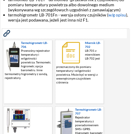
pomiaru temperatury powietrza albo dowolnego medium
(wykonywana wg szczegółowych uzgodnień z zamawiającym)
termohigrometr LB-701Fn - wersja osłony czujników (
w/g opisu
),
wersja jest podawana, jeżeli jest inna niż F1.
Zobacz również
Termohigrometr LB-
Miernik LB-
706
702
Przenośny rejestrator
LB-701 z
temperatury i
miernikiem
wilgotności
LB-702 jest
powietrza. Termometr,
higrometr, opcja
przeznaczony do pomiaru
barometru. Inne
temperatury i wilgotności
termometry higrometry z sondą,
powietrza. Może być w wersji z
rejestratory.
wewnętrznym czujnikiem
ciśnienia
Termohigrometr LB-
707
Rejestrator
temperatury z
powiadomieniem
SMS i GPRS.
Higrometr, barometr