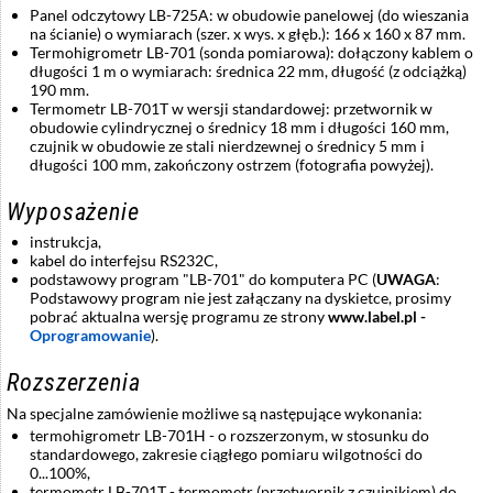
Panel odczytowy LB-725A: w obudowie panelowej (do wieszania
na ścianie) o wymiarach (szer. x wys. x głęb.): 166 x 160 x 87 mm.
Termohigrometr LB-701 (sonda pomiarowa): dołączony kablem o
długości 1 m o wymiarach: średnica 22 mm, długość (z odciążką)
190 mm.
Termometr LB-701T w wersji standardowej: przetwornik w
obudowie cylindrycznej o średnicy 18 mm i długości 160 mm,
czujnik w obudowie ze stali nierdzewnej o średnicy 5 mm i
długości 100 mm, zakończony ostrzem (fotografia powyżej).
Wyposażenie
instrukcja,
kabel do interfejsu RS232C,
podstawowy program "LB-701" do komputera PC (
UWAGA
:
Podstawowy program nie jest załączany na dyskietce, prosimy
pobrać aktualna wersję programu ze strony
www.label.pl -
Oprogramowanie
).
Rozszerzenia
Na specjalne zamówienie możliwe są następujące wykonania:
termohigrometr LB-701H - o rozszerzonym, w stosunku do
standardowego, zakresie ciągłego pomiaru wilgotności do
0...100%,
termometr LB-701T - termometr (przetwornik z czujnikiem) do