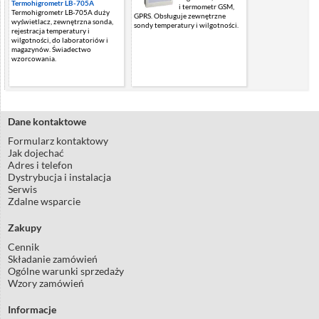
Termohigrometr LB-705A
i termometr GSM,
Termohigrometr LB-705A duży
GPRS. Obsługuje zewnętrzne
wyświetlacz, zewnętrzna sonda,
sondy temperatury i wilgotności.
rejestracja temperatury i
wilgotności, do laboratoriów i
magazynów. Świadectwo
wzorcowania.
Dane kontaktowe
Formularz kontaktowy
Jak dojechać
Adres i telefon
Dystrybucja i instalacja
Serwis
Zdalne wsparcie
Zakupy
Cennik
Składanie zamówień
Ogólne warunki sprzedaży
Wzory zamówień
Informacje