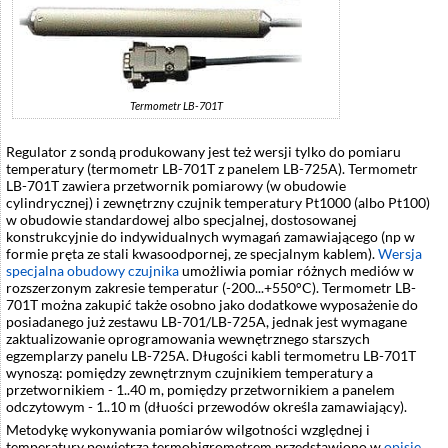
Termometr LB-701T
Regulator z sondą produkowany jest też wersji tylko do pomiaru
temperatury (termometr LB-701T z panelem LB-725A). Termometr
LB-701T zawiera przetwornik pomiarowy (w obudowie
cylindrycznej) i zewnętrzny czujnik temperatury Pt1000 (albo Pt100)
w obudowie standardowej albo specjalnej, dostosowanej
konstrukcyjnie do indywidualnych wymagań zamawiającego (np w
formie pręta ze stali kwasoodpornej, ze specjalnym kablem).
Wersja
specjalna obudowy czujnika
umożliwia pomiar różnych mediów w
rozszerzonym zakresie temperatur (-200...+550°C). Termometr LB-
701T można zakupić także osobno jako dodatkowe wyposażenie do
posiadanego już zestawu LB-701/LB-725A, jednak jest wymagane
zaktualizowanie oprogramowania wewnętrznego starszych
egzemplarzy panelu LB-725A. Długości kabli termometru LB-701T
wynoszą: pomiędzy zewnętrznym czujnikiem temperatury a
przetwornikiem - 1..40 m, pomiędzy przetwornikiem a panelem
odczytowym - 1..10 m (dłuości przewodów określa zamawiający).
Metodykę wykonywania pomiarów wilgotności względnej i
temperatury powietrza termohigrometrem przedstawiono w
opisie
.