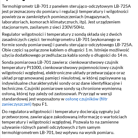
Termohigrometr LB-701 z panelem sterująco-odczytowym LB-725A
jest przeznaczony do pomiaru i regulacji temperatury i wilgotności
powietrza w zamkniętych pomieszczeniach (magazynach,
laboratoriach, komorach klimatycznych, itp). Jest urządzeniem
stacjonarnym, zasilanym z sieci 230V/50Hz.
Regulator wilgotności i temperatury z sondą składa się z dwóch
zasadniczych części: termohigrometru LB-701 (wykonanego w
formie sondy pomiarowej) i panelu sterująco-odczytowego LB-725A.
Obie części są połączone kablem o długości 1 m. Istnieje możliwość
użycia dodatkowego przedłużacza kabla sondy o długości do 14 m.
Sonda pomiarowa LB-701 zawiera: cienkowarstwowy czujnik
temperatury Pt1000, cienkowarstwowy pojemnościowy czujnik
wilgotności względnej, elektroniczne układy przetwarzające oraz
układ programowanej pamięci nieulotnej, w której zapisywane są
indywidualne charakterystyki sondy oraz dane identyfikacyjne i
techniczne. Czujniki pomiarowe sondy są chronione wymienną
osłoną, której typ zależy od zastosowań. Przyrząd w wersji
standardowej jest wyposażony w
osłonę czujników (filtr
zanieczyszczeń)
typu F1.
Do regulatora wilgotności i temperatury docierają sygnały już
przetworzone, zawierające zakodowaną informację o wartościach
temperatury i wilgotności względnej. Pozwala to na zamienne
używanie różnych paneli odczytowych z tym samym
termohigrometrem LB-701, bez wpływu na wynik pomiaru.