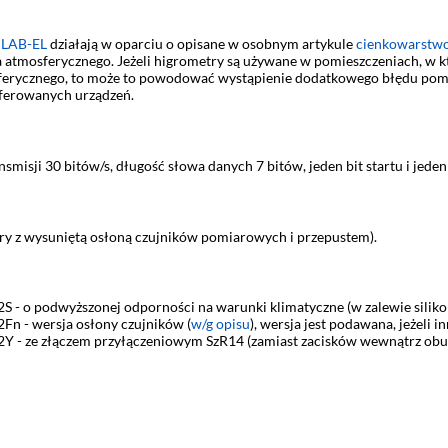
 LAB-EL
działają w oparciu o opisane w osobnym artykule
cienkowarstwo
 atmosferycznego. Jeżeli higrometry są używane w pomieszczeniach, w kt
ferycznego, to może to powodować wystąpienie dodatkowego błędu pomi
ferowanych urządzeń.
misji 30 bitów/s, długość słowa danych 7 bitów, jeden bit startu i jeden 
y z wysuniętą osłoną czujników pomiarowych i przepustem).
 - o podwyższonej odporności na warunki klimatyczne (w zalewie siliko
n - wersja osłony czujników (
w/g opisu
), wersja jest podawana, jeżeli in
Y - ze złączem przyłączeniowym SzR14 (zamiast zacisków wewnątrz ob