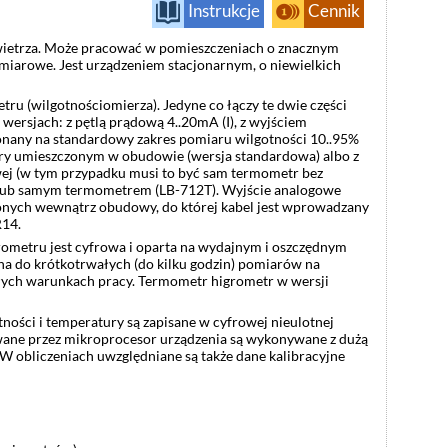
Instrukcje
Cennik
wietrza. Może pracować w pomieszczeniach o znacznym
miarowe. Jest urządzeniem stacjonarnym, o niewielkich
tru (wilgotnościomierza). Jedyne co łączy te dwie części
wersjach: z pętlą prądową 4..20mA (I), z wyjściem
nany na standardowy zakres pomiaru wilgotności 10..95%
ury umieszczonym w obudowie (wersja standardowa) albo z
ej (w tym przypadku musi to być sam termometr bez
lub samym termometrem (LB-712T). Wyjście analogowe
nych wewnątrz obudowy, do której kabel jest wprowadzany
R14.
rometru jest cyfrowa i oparta na wydajnym i oszczędnym
 do krótkotrwałych (do kilku godzin) pomiarów na
łych warunkach pracy. Termometr higrometr w wersji
ności i temperatury są zapisane w cyfrowej nieulotnej
wane przez mikroprocesor urządzenia są wykonywane z dużą
 W obliczeniach uwzględniane są także dane kalibracyjne