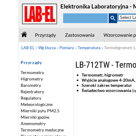
Elektronika Laboratoryjna - 
Przyrządy
Zastosowania
Wzorcowanie p
LAB-EL
»
Wg klucza
»
Pomiary
»
Temperatura
»
Termohigrometr
LB-712TW - Termo
Przyrządy
Termometry
Termometr, higrometr
Higrometry
Wyjście analogowe 4-20mA,
Szeroki zakres temperatur
Barometry
Świadectwo wzorcowania
(o
Rejestratory
Regulatory
Meteorologiczne
Mierniki pyłu PM2.5
Mierniki gazów
Anemometry
Termometry medyczne