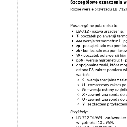
Szczegółowe oznaczenia w
Różne wersje przyrządu LB-712
Poszczególne pola opisu to:
LB-712
- nazwa urządzenia,
T-
początek pola wersji term
aaa
wersja termometru: I - p
zp
- początek zakresu pomia
zk
- koniec zakresu pomiaro
W -
początek pola wersji hig
bbb
- wersja higrometru: I -
c
opcjonalne znaki, które mo
osłona F3, zakres pomiaru wi
wartości :
S
- wersja specjalna z zal
H
- rozszerzony zakres p
Fn
- wersja osłony czujnik
X
- zewnętrzna sonda do 
U
- zewnętrzna sonda do 
Y
- ze złączem przyłącze
Przykłady:
LB-712 T/I/W/I - zarówno te
wilgotności 10 .. 95%.