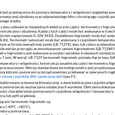
jest przeznaczony do pomiaru temperatury i wilgotności względnej po
hermetycznej obudowy oraz odpowiedniego filtru chroniącego czujniki po
znego źródła.
z dwu całkowicie niezależnych elektrycznie części: termometru i higrome
onstrukcyjna i obudowa. Każda z tych części może być wykonana w trzech 
wyjściem napięciowym 0..10V (N10). Dodatkowo higrometr może być wyko
00% (H). Termometr natomiast może być wykonany z czujnikiem temperat
nym w formie zewnętrznej sondy (LB-712TX), dwu lub cztero przewodow
także wersje przyrządu ze zmontowanym samym higrometrem (LB-712W) 
tru higrometru jest wykonane w postaci zacisków śrubowych umieszczo
ru 7 mm. W wersji LB-712Y termometr higrometr posiada złącze typu Sz
peratury i wilgotności, konstrukcja zasadniczej części termometru hig
oprocesorowym. Wersja standardowa termohigrometru jest przystosowana
oza którymi pomiarami przyrząd powinien przebywać w zalecanych ciąg
w
osłonę czujników (filtr zanieczyszczeń)
typu F3.
librowany w komorze klimatycznej, a dane kalibracyjne czujnika wilgot
zas pomiarów do wyznaczania ostatecznych wyników. Obliczenia dokony
owości charakterystyk pomiarowych czujników wilgotności i temperatury.
ia lub pętli prądowej.
jącymi termometr higrometr są:
acy (-40°C ..+85°C),
cedura pomiarowa,