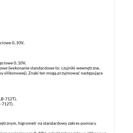
ęciowe 0..10V,
ięciowe 0..10V,
rdowe (wykonanie standardowe to: czujniki wewnętrzne,
ewy silikonowej). Znaki ten mogą przyjmować następujące
LB-712T),
-712T),
wnętrznym, higrometr na standardowy zakres pomiaru