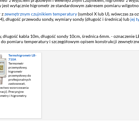
etr z wyjściem prądowym i wewnętrznym czujnikiem, higrometr z wyjści
jest wyłącznie higrometr ze standardowym zakresem pomiaru wilgotnoś
r z
zewnętrznym czujnikiem temperatury
(symbol X lub U), wówczas za o
b 4), długość przewodu sondy, wymiary sondy (długość i średnica) lub
jej t
ły, długość kabla 10m, długość sondy 10cm, średnica 6mm. - oznaczeni
do pomiaru temperatury i szczegółowym opisem konstrukcji zewnętrzne
Termohigrometr LB-
710A
Termometr
przemysłowy,
higrometr
przemysłowy do
profesjonalnych
zastosowań,
dectwo wzorcowania
bracji). Precyzyjne
metry i higrometry.