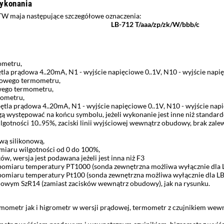
ykonania
TW maja następujące szczegółowe oznaczenia:
LB-712 T/aaa/zp/zk/W/bbb/c
ometru,
ętla prądowa 4..20mA, N1 - wyjście napięciowe 0..1V, N10 - wyjście napi
rowego termometru,
wego termometru,
rometru,
 pętla prądowa 4..20mA, N1 - wyjście napięciowe 0..1V, N10 - wyjście nap
gą występować na końcu symbolu, jeżeli wykonanie jest inne niż standa
lgotności 10..95%, zaciski linii wyjściowej wewnątrz obudowy, brak zal
ewą silikonową,
omiaru wilgotności od 0 do 100%,
ów, wersja jest podawana jeżeli jest inna niż F3
pomiaru temperatury PT1000 (sonda zewnętrzna możliwa wyłącznie dla 
pomiaru temperatury Pt100 (sonda zewnętrzna możliwa wyłącznie dla LB
niowym SzR14 (zamiast zacisków wewnątrz obudowy), jak na rysunku.
rmometr jak i higrometr w wersji prądowej, termometr z czujnikiem we