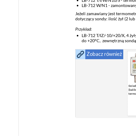
LB-712 T/I/W/N10/S - termom
LB-712 W/N1 - zamontowany 
Jeżeli zamawiany jest termomet
dotyczący sondy: ilość żył (2 lu
Przykład:
LB-712 T/IZ/-10/+20/X, 4 ży
do +20°C, zewnętrzną sondą 
Zobacz również
świa
(kali
termo