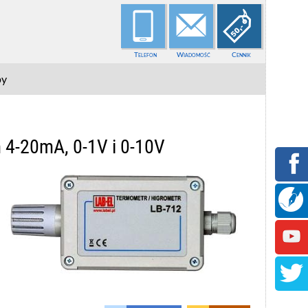
Telefon
Wiadomość
Cennik
py
 4-20mA, 0-1V i 0-10V