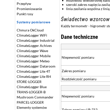
możliwość wielokrotnej kali
Przepływ
szeroki zakres napięcia zasil
linia zasilania wspólna z lin
Promieniowanie
Punkt rosy
Świadectwo wzorcow
Systemy pomiarowe
Każdy termometr - higrometr s
Chmura OkCloud
ClimateLogger WiFi
Dane techniczne
ClimateLogger Industrial
ClimateLogger Achives
ClimateLogger Wave
ClimateLogger Mobile
Niepewność pomiaru
ClimateLogger Meteo
ClimateLogger Dataroom
Zakres pomiaru
ClimateLogger Lite 4T
ClimateLogger Lite RH
Rozdzielczość pomiaru
STORE-LOGGER
ClimateLogger Blue
TRANS-LOGGER-B
Niepewność pomiaru
Mushroom Commander
PARCEL-LOGGER
Elementy systemów
Zakres pomiaru LB-712