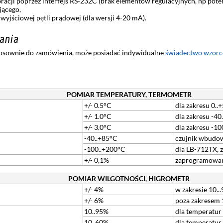
bracji poprzez interfejs RS-232C (brak elementów regulacyjnych, np pot
ającego,
ią wyjściowej pętli prądowej (dla wersji 4-20 mA).
ania
tosownie do zamówienia, może posiadać indywidualne
świadectwo wzor
POMIAR TEMPERATURY, TERMOMETR
+/- 0.5°C
dla zakresu 0..
+/- 1.0°C
dla zakresu -40
+/- 3.0°C
dla zakresu -1
-40..+85°C
czujnik wbudo
-100..+200°C
dla LB-712TX, 
+/- 0,1%
zaprogramowan
POMIAR WILGOTNOŚCI, HIGROMETR
+/- 4%
w zakresie 10..
+/- 6%
poza zakresem 
10..95%
dla temperatur
10..60%
dla temperatur