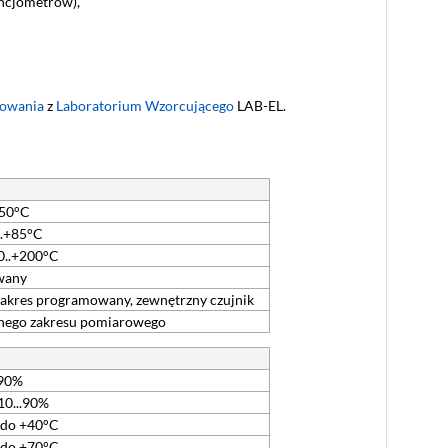
encjometrów),
cowania
z
Laboratorium Wzorcującego
LAB-EL.
+50°C
..+85°C
00..+200°C
wany
zakres programowany, zewnętrzny czujnik
ego zakresu pomiarowego
.90%
10...90%
 do +40°C
 do +70°C