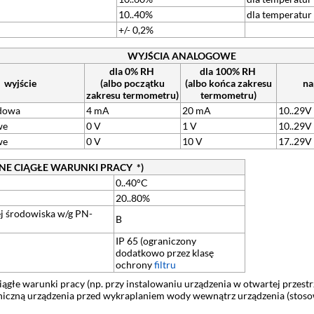
10..40%
dla temperatur
+/- 0,2%
WYJŚCIA ANALOGOWE
dla 0% RH
dla 100% RH
wyjście
(albo początku
(albo końca zakresu
na
zakresu termometru)
termometru)
ądowa
4 mA
20 mA
10..29V
we
0 V
1 V
10..29V
we
0 V
10 V
17..29V
NE CIĄGŁE WARUNKI PRACY *)
0..40°C
20..80%
ej środowiska w/g PN-
B
IP 65 (ograniczony
dodatkowo przez klasę
ochrony
filtru
ciągłe warunki pracy (np. przy instalowaniu urządzenia w otwartej prz
oniczną urządzenia przed wykraplaniem wody wewnątrz urządzenia (stos