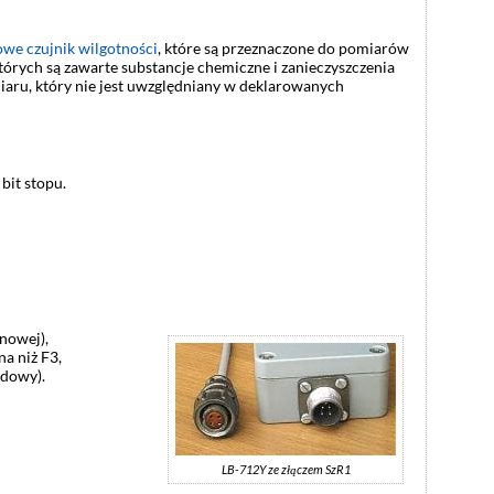
we czujnik wilgotności
, które są przeznaczone do pomiarów
órych są zawarte substancje chemiczne i zanieczyszczenia
aru, który nie jest uwzględniany w deklarowanych
bit stopu.
nowej),
na niż F3,
udowy).
LB-712Y ze złączem SzR1