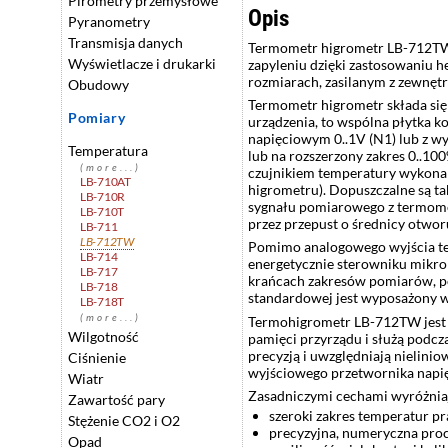
Pirometry przemysłowe
Opis
Pyranometry
Transmisja danych
Termometr higrometr LB-712TW 
Wyświetlacze i drukarki
zapyleniu dzięki zastosowaniu 
rozmiarach, zasilanym z zewnętr
Obudowy
Termometr higrometr składa się 
Pomiary
urządzenia, to wspólna płytka k
napięciowym 0..1V (N1) lub z 
Temperatura
lub na rozszerzony zakres 0..1
(more...)
czujnikiem temperatury wykona
LB-710AT
higrometru). Dopuszczalne są 
LB-710R
sygnału pomiarowego z termome
LB-710T
przez przepust o średnicy otwo
LB-711
LB-712TW
Pomimo analogowego wyjścia tem
LB-714
energetycznie sterowniku mikr
LB-717
krańcach zakresów pomiarów, p
LB-718
standardowej jest wyposażony 
LB-718T
(more...)
Termohigrometr LB-712TW jest ka
Wilgotność
pamięci przyrządu i służą podc
precyzją i uwzględniają nielini
Ciśnienie
wyjściowego przetwornika napięc
Wiatr
Zasadniczymi cechami wyróżnia
Zawartość pary
szeroki zakres temperatur pr
Stężenie CO2 i O2
precyzyjna, numeryczna pro
Opad