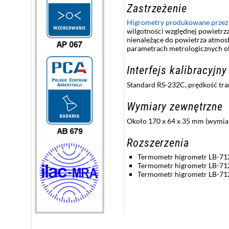
Zastrzeżenie
Higrometry produkowane przez
wilgotności względnej powietrza
nienależące do powietrza atmos
parametrach metrologicznych o
Interfejs kalibracyjny
Standard RS-232C, prędkość trans
Wymiary zewnętrzne
Około 170 x 64 x 35 mm (wymiar
Rozszerzenia
Termometr higrometr LB-712S
Termometr higrometr LB-712F
Termometr higrometr LB-712