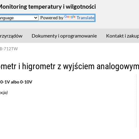
Monitoring temperatury i wilgotności
Powered by
Translate
rzyrządów
Dokumenty i oprogramowanie
Kontakt i zaku
 LB-712TW
metr i higrometr z wyjściem analogowym
 0-1V albo 0-10V
pcja)