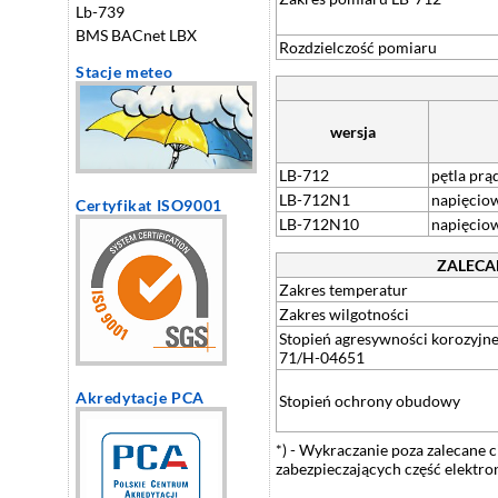
Lb-739
BMS BACnet LBX
Rozdzielczość pomiaru
Stacje meteo
wersja
LB-712
pętla pr
LB-712N1
napięcio
Certyfikat ISO9001
LB-712N10
napięcio
ZALECA
Zakres temperatur
Zakres wilgotności
Stopień agresywności korozyjn
71/H-04651
Akredytacje PCA
Stopień ochrony obudowy
*) - Wykraczanie poza zalecane 
zabezpieczających część elektr