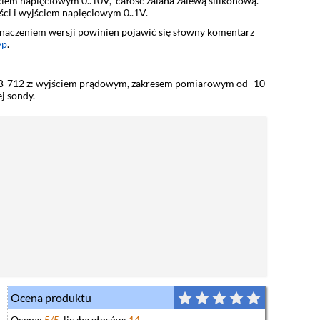
em napięciowym 0..10V, całość zalana zalewą silikonową.
ci i wyjściem napięciowym 0..1V.
znaczeniem wersji powinien pojawić się słowny komentarz
yp
.
e LB-712 z: wyjściem prądowym, zakresem pomiarowym od -10
j sondy.
Ocena produktu
Ocena:
5
/5
, liczba głosów:
14